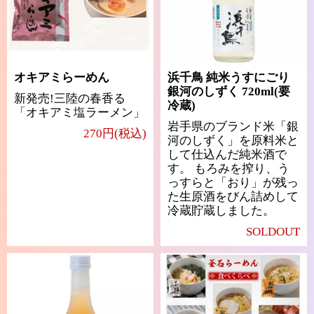
オキアミらーめん
浜千鳥 純米うすにごり
銀河のしずく 720ml(要
新発売!三陸の春香る
冷蔵)
「オキアミ塩ラーメン」
岩手県のブランド米「銀
270円(税込)
河のしずく」を原料米と
して仕込んだ純米酒で
す。 もろみを搾り、う
っすらと「おり」が残っ
た生原酒をびん詰めして
冷蔵貯蔵しました。
SOLDOUT