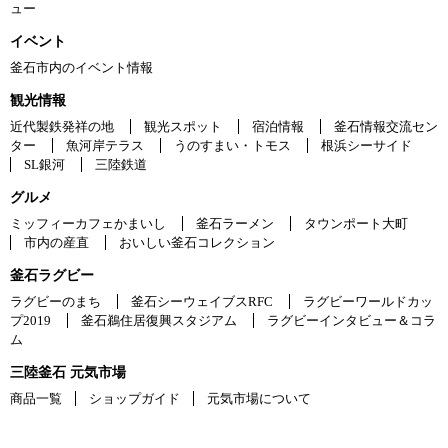
ュー
イベント
釜石市内のイベント情報
観光情報
近代製鉄発祥の地
観光スポット
宿泊情報
釜石情報交流セン
ター
魚河岸テラス
うのすまい・トモス
根浜シーサイド
SL銀河
三陸鉄道
グルメ
ミッフィーカフェかまいし
釜石ラーメン
タウンポート大町
市内の産直
おいしい釜石コレクション
釜石ラグビー
ラグビーのまち
釜石シーウェイブスRFC
ラグビーワールドカッ
プ2019
釜石鵜住居復興スタジアム
ラグビーインタビュー＆コラ
ム
三陸釜石 元気市場
商品一覧
ショップガイド
元気市場について