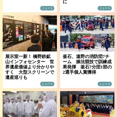
に
ニュース
ニュース
展示室一新！ 橋野鉄鉱
釜石、遠野の消防団7チ
山インフォセンター 世
ーム 操法競技で訓練成
界遺産価値より分かりや
果発揮 釜石7分団1部の
すく 大型スクリーンで
2選手個人賞獲得
遺産巡りも
ニュース
ニュース