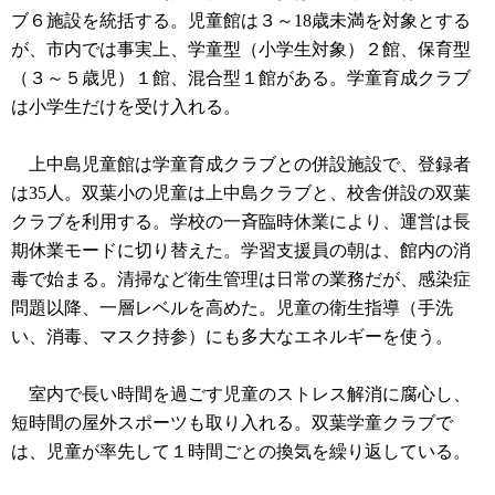
ブ６施設を統括する。児童館は３～18歳未満を対象とする
が、市内では事実上、学童型（小学生対象）２館、保育型
（３～５歳児）１館、混合型１館がある。学童育成クラブ
は小学生だけを受け入れる。
上中島児童館は学童育成クラブとの併設施設で、登録者
は35人。双葉小の児童は上中島クラブと、校舎併設の双葉
クラブを利用する。学校の一斉臨時休業により、運営は長
期休業モードに切り替えた。学習支援員の朝は、館内の消
毒で始まる。清掃など衛生管理は日常の業務だが、感染症
問題以降、一層レベルを高めた。児童の衛生指導（手洗
い、消毒、マスク持参）にも多大なエネルギーを使う。
室内で長い時間を過ごす児童のストレス解消に腐心し、
短時間の屋外スポーツも取り入れる。双葉学童クラブで
は、児童が率先して１時間ごとの換気を繰り返している。