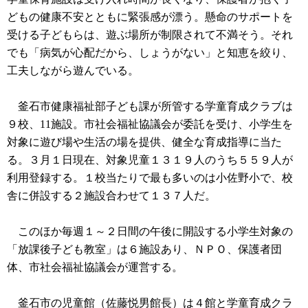
どもの健康不安とともに緊張感が漂う。懸命のサポートを
受ける子どもらは、遊ぶ場所が制限されて不満そう。それ
でも「病気が心配だから、しょうがない」と知恵を絞り、
工夫しながら遊んでいる。
釜石市健康福祉部子ども課が所管する学童育成クラブは
９校、11施設。市社会福祉協議会が委託を受け、小学生を
対象に遊び場や生活の場を提供、健全な育成指導に当た
る。３月１日現在、対象児童１３１９人のうち５５９人が
利用登録する。１校当たりで最も多いのは小佐野小で、校
舎に併設する２施設合わせて１３７人だ。
このほか毎週１～２日間の午後に開設する小学生対象の
「放課後子ども教室」は６施設あり、ＮＰＯ、保護者団
体、市社会福祉協議会が運営する。
釜石市の児童館（佐藤悦男館長）は４館と学童育成クラ