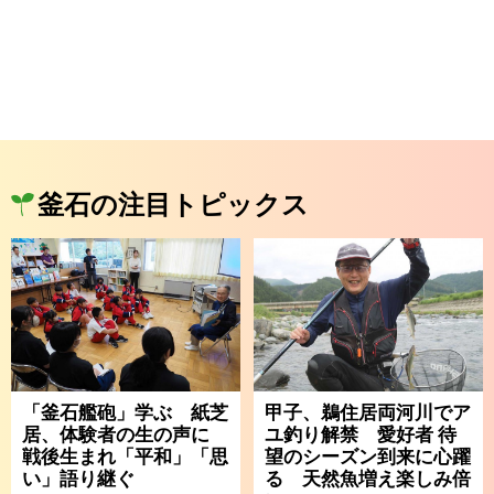
釜石の注目トピックス
「釜石艦砲」学ぶ 紙芝
甲子、鵜住居両河川でア
居、体験者の生の声に
ユ釣り解禁 愛好者 待
戦後生まれ「平和」「思
望のシーズン到来に心躍
い」語り継ぐ
る 天然魚増え楽しみ倍