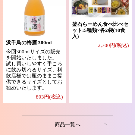
釜石らーめん食べ比べセ
ット:5種類×各2袋(10食
入)
浜千鳥の梅酒 300ml
2,700円(税込)
今回300mlサイズの販売
を開始いたしました。
試し買いしやすく手ごろ
に飲み切れるサイズ、料
飲店様では瓶のままご提
供できるサイズとしてお
勧めいたします。
803円(税込)
商品一覧へ