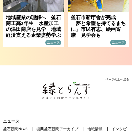
地域産業の理解へ 釜石
釜石市新庁舎が完成
商工高2年生 水産加工
「夢と希望を持てるまち
の津田商店を見学 地域
に」市民有志、絵画寄
経済支える企業姿勢学ぶ
贈 見学会も
ニュース
ニュース
ページの上へ戻る
ニュース
釜石新聞NewS
復興釜石新聞アーカイブ
地域情報
インタビ