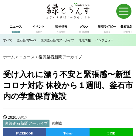
ニュース
イベント
観光情報
グルメ
釜石ラグビー
釜石元気市
NEWS
EVENT
TOURISM
GOURUMET
RUGBY
ONLINE SHOP
すべて
釜石新聞NewS
復興釜石新聞アーカイブ
地域情報
インタビュー
ホーム
>
ニュース
>
復興釜石新聞アーカイブ
受け入れに漂う不安と緊張感〜新型
コロナ対応 休校から１週間、釜石市
内の学童保育施設
2020/03/17
復興釜石新聞アーカイブ
#地域
FACEBOOK
Twitter
LINE