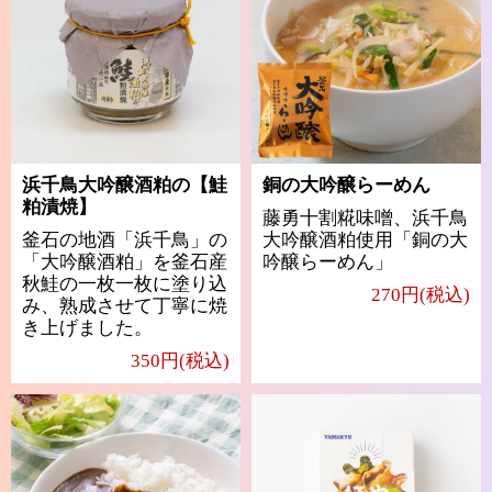
浜千鳥大吟醸酒粕の【鮭
銅の大吟醸らーめん
粕漬焼】
藤勇十割糀味噌、浜千鳥
釜石の地酒「浜千鳥」の
大吟醸酒粕使用「銅の大
「大吟醸酒粕」を釜石産
吟醸らーめん」
秋鮭の一枚一枚に塗り込
270円(税込)
み、熟成させて丁寧に焼
き上げました。
350円(税込)