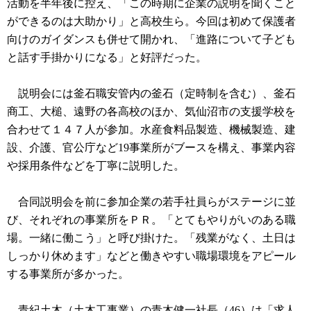
活動を半年後に控え、「この時期に企業の説明を聞くこと
ができるのは大助かり」と高校生ら。今回は初めて保護者
向けのガイダンスも併せて開かれ、「進路について子ども
と話す手掛かりになる」と好評だった。
説明会には釜石職安管内の釜石（定時制を含む）、釜石
商工、大槌、遠野の各高校のほか、気仙沼市の支援学校を
合わせて１４７人が参加。水産食料品製造、機械製造、建
設、介護、官公庁など19事業所がブースを構え、事業内容
や採用条件などを丁寧に説明した。
合同説明会を前に参加企業の若手社員らがステージに並
び、それぞれの事業所をＰＲ。「とてもやりがいのある職
場。一緒に働こう」と呼び掛けた。「残業がなく、土日は
しっかり休めます」などと働きやすい職場環境をアピール
する事業所が多かった。
青紀土木（土木工事業）の青木健一社長（46）は「求人