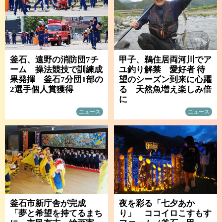
釜石、遠野の消防団7チ
甲子、鵜住居両河川でア
ーム 操法競技で訓練成
ユ釣り解禁 愛好者 待
果発揮 釜石7分団1部の
望のシーズン到来に心躍
2選手個人賞獲得
る 天然魚増え楽しみ倍
に
ニュース
ニュース
釜石市新庁舎が完成
夜を彩る「七夕あか
「夢と希望を持てるまち
り」 ココイロこすもす