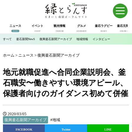
ニュース
イベント
観光情報
グルメ
釜石ラグビー
釜石元気市
NEWS
EVENT
TOURISM
GOURUMET
RUGBY
ONLINE SHOP
すべて
釜石新聞NewS
復興釜石新聞アーカイブ
地域情報
インタビュー
ホーム
>
ニュース
>
復興釜石新聞アーカイブ
地元就職促進へ合同企業説明会、釜
石職安〜働きやすい環境アピール、
保護者向けのガイダンス初めて併催
2020/03/05
復興釜石新聞アーカイブ
#地域
FACEBOOK
Twitter
LINE