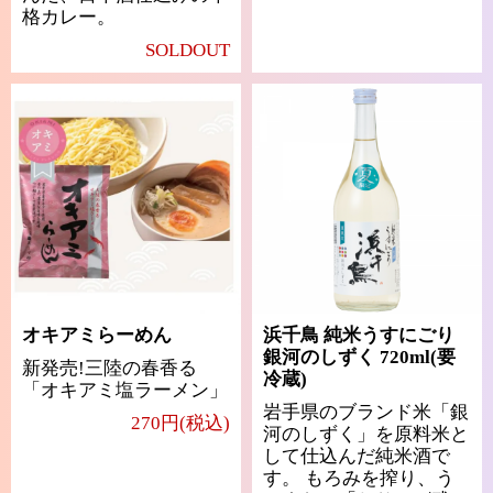
格カレー。
SOLDOUT
オキアミらーめん
浜千鳥 純米うすにごり
銀河のしずく 720ml(要
新発売!三陸の春香る
冷蔵)
「オキアミ塩ラーメン」
岩手県のブランド米「銀
270円(税込)
河のしずく」を原料米と
して仕込んだ純米酒で
す。 もろみを搾り、う