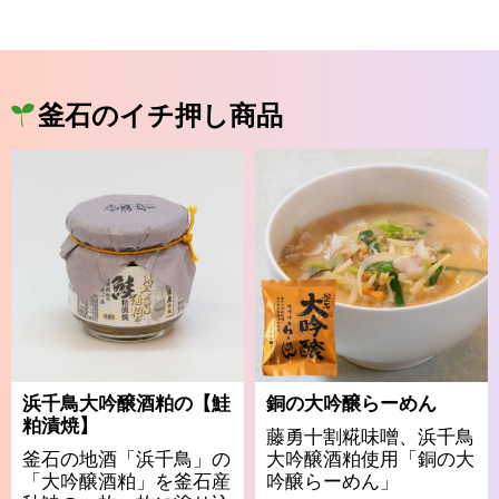
釜石のイチ押し商品
浜千鳥大吟醸酒粕の【鮭
銅の大吟醸らーめん
粕漬焼】
藤勇十割糀味噌、浜千鳥
釜石の地酒「浜千鳥」の
大吟醸酒粕使用「銅の大
「大吟醸酒粕」を釜石産
吟醸らーめん」