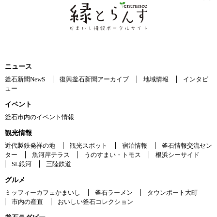
ニュース
釜石新聞NewS
復興釜石新聞アーカイブ
地域情報
インタビ
ュー
イベント
釜石市内のイベント情報
観光情報
近代製鉄発祥の地
観光スポット
宿泊情報
釜石情報交流セン
ター
魚河岸テラス
うのすまい・トモス
根浜シーサイド
SL銀河
三陸鉄道
グルメ
ミッフィーカフェかまいし
釜石ラーメン
タウンポート大町
市内の産直
おいしい釜石コレクション