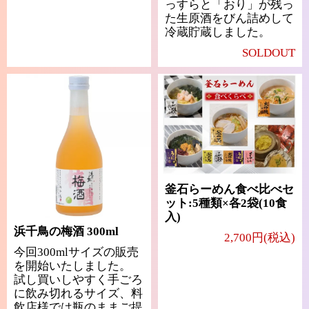
っすらと「おり」が残っ
た生原酒をびん詰めして
冷蔵貯蔵しました。
SOLDOUT
釜石らーめん食べ比べセ
ット:5種類×各2袋(10食
入)
浜千鳥の梅酒 300ml
2,700円(税込)
今回300mlサイズの販売
を開始いたしました。
試し買いしやすく手ごろ
に飲み切れるサイズ、料
飲店様では瓶のままご提