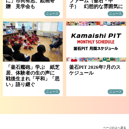
に」市民有志、絵画寄
ファーム（釜石・甲
贈 見学会も
子） 幻想的な雰囲気に
ニュース
ニュース
「釜石艦砲」学ぶ 紙芝
釜石PIT 2026年7月のス
居、体験者の生の声に
ケジュール
戦後生まれ「平和」「思
い」語り継ぐ
ニュース
ニュース
ページの上へ戻る