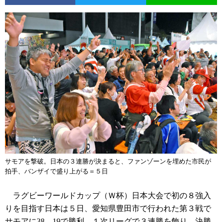
サモアを撃破。日本の３連勝が決まると、ファンゾーンを埋めた市民が
拍手、バンザイで盛り上がる＝５日
ラグビーワールドカップ（Ｗ杯）日本大会で初の８強入
りを目指す日本は５日、愛知県豊田市で行われた第３戦で
サモアに38―19で勝利。１次リーグで３連勝を飾り、決勝