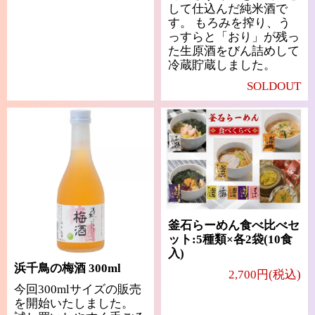
して仕込んだ純米酒で
す。 もろみを搾り、う
っすらと「おり」が残っ
た生原酒をびん詰めして
冷蔵貯蔵しました。
SOLDOUT
釜石らーめん食べ比べセ
ット:5種類×各2袋(10食
入)
浜千鳥の梅酒 300ml
2,700円(税込)
今回300mlサイズの販売
を開始いたしました。