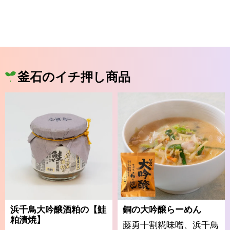
釜石のイチ押し商品
浜千鳥大吟醸酒粕の【鮭
銅の大吟醸らーめん
粕漬焼】
藤勇十割糀味噌、浜千鳥