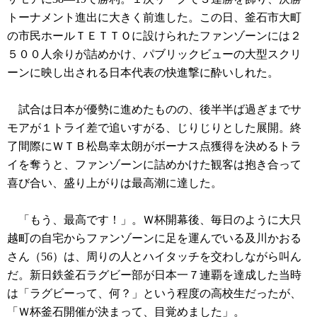
トーナメント進出に大きく前進した。この日、釜石市大町
の市民ホールＴＥＴＴＯに設けられたファンゾーンには２
５００人余りが詰めかけ、パブリックビューの大型スクリ
ーンに映し出される日本代表の快進撃に酔いしれた。
試合は日本が優勢に進めたものの、後半半ば過ぎまでサ
モアが１トライ差で追いすがる、じりじりとした展開。終
了間際にＷＴＢ松島幸太朗がボーナス点獲得を決めるトラ
イを奪うと、ファンゾーンに詰めかけた観客は抱き合って
喜び合い、盛り上がりは最高潮に達した。
「もう、最高です！」。Ｗ杯開幕後、毎日のように大只
越町の自宅からファンゾーンに足を運んでいる及川かおる
さん（56）は、周りの人とハイタッチを交わしながら叫ん
だ。新日鉄釜石ラグビー部が日本一７連覇を達成した当時
は「ラグビーって、何？」という程度の高校生だったが、
「Ｗ杯釜石開催が決まって、目覚めました」。