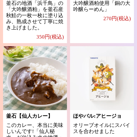
釜石の地酒「浜千鳥」の
大吟醸酒粕使用「銅の大
「大吟醸酒粕」を釜石産
吟醸らーめん」
秋鮭の一枚一枚に塗り込
270円(税込)
み、熟成させて丁寧に焼
き上げました。
350円(税込)
釜石【仙人カレー】
ほやバル:アヒージョ
このカレー、本当に美味
オリーブオイルにスパイ
しいんです!「仙人秘
スを合わせました