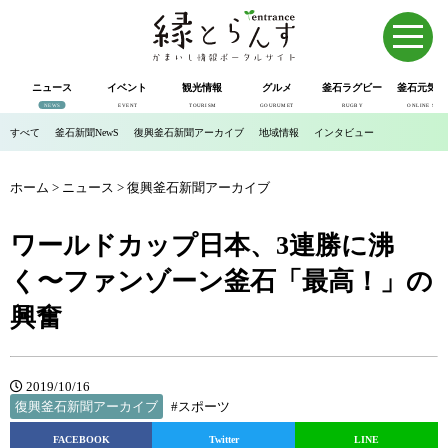
ニュース
イベント
観光情報
グルメ
釜石ラグビー
釜石元気市
NEWS
EVENT
TOURISM
GOURUMET
RUGBY
ONLINE SHOP
すべて
釜石新聞NewS
復興釜石新聞アーカイブ
地域情報
インタビュー
ホーム
>
ニュース
>
復興釜石新聞アーカイブ
ワールドカップ日本、3連勝に沸
く〜ファンゾーン釜石「最高！」の
興奮
2019/10/16
復興釜石新聞アーカイブ
#スポーツ
FACEBOOK
Twitter
LINE