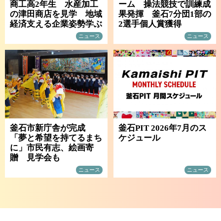
商工高2年生 水産加工
ーム 操法競技で訓練成
の津田商店を見学 地域
果発揮 釜石7分団1部の
経済支える企業姿勢学ぶ
2選手個人賞獲得
ニュース
ニュース
釜石市新庁舎が完成
釜石PIT 2026年7月のス
「夢と希望を持てるまち
ケジュール
に」市民有志、絵画寄
贈 見学会も
ニュース
ニュース