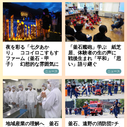
夜を彩る「七夕あか
「釜石艦砲」学ぶ 紙芝
り」 ココイロこすもす
居、体験者の生の声に
ファーム（釜石・甲
戦後生まれ「平和」「思
子） 幻想的な雰囲気に
い」語り継ぐ
ニュース
ニュース
地域産業の理解へ 釜石
釜石、遠野の消防団7チ