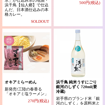
水」が仕込み水の地酒・
500円(税込)
浜千鳥【仙人郷】で仕込
んだ、日本酒仕込みの本
格カレー。
SOLDOUT
オキアミらーめん
浜千鳥 純米うすにごり
銀河のしずく 720ml(要
新発売!三陸の春香る
冷蔵)
「オキアミ塩ラーメン」
岩手県のブランド米「銀
270円(税込)
河のしずく」を原料米と