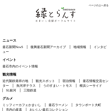
ページの上へ戻る
ニュース
釜石新聞NewS
復興釜石新聞アーカイブ
地域情報
インタビ
ュー
イベント
釜石市内のイベント情報
観光情報
近代製鉄発祥の地
観光スポット
宿泊情報
釜石情報交流セン
ター
魚河岸テラス
うのすまい・トモス
根浜シーサイド
SL銀河
三陸鉄道
グルメ
ミッフィーカフェかまいし
釜石ラーメン
タウンポート大町
市内の産直
おいしい釜石コレクション