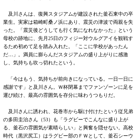
及川さんは、復興スタジアムが建設された釜石東中の卒
業生。実家は箱崎町桑ノ浜にあり、震災の津波で両親を失
った。「震災後どうしても行く気になれなかった」という
母校の跡地に、先月25日のフィジー対ウルグアイを観戦す
るため初めて足を踏み入れた。「ここに学校があったん
だ…」。満員に膨らんだスタジアムの盛り上がりに感激
し、気持ちも吹っ切れたという。
「今はもう、気持ちが前向きになっている。一日一日に
感謝です」と及川さん。Ｗ杯閉幕までファンゾーンに足を
運び続け、最高の雰囲気を存分に味わうつもりだ。
及川さんに誘われ、花巻市から駆け付けたという従兄弟
の多田圭治さん（53）も「ラグビーでこんなに盛り上が
る、釜石の雰囲気が素晴らしい」と興奮を隠せない。高校
時代（黒沢尻工）はラグビー部のＦＷとして、釜石シーウ