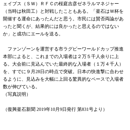
ェイブス（ＳＷ）ＲＦＣの桜庭吉彦ゼネラルマネジャー
（当時は秋田工）と対戦したこともある。「釜石はＷ杯を
開催する運命にあったんだと思う。市民には賛否両論があ
ったと聞くが、結果的には良かったと思えるのではない
か」と成功にエールを送る。
ファンゾーンを運営する市ラグビーワールドカップ推進
本部によると、これまでの入場者は２万５千人余りに上
る。大会前に見込んでいた最終的な入場者（１万４千人）
を、すでに９月28日の時点で突破。日本の快進撃に合わせ
るように、見込みを大幅に上回る驚異的なペースで入場者
数が伸びている。
（写真説明）
（復興釜石新聞 2019年10月9日発行 第831号より）