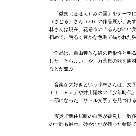
「微笑（ほほえ）みの国」をテーマに
（さとる）さん（30）の作品展が、あ
林さんは現在、花巻市の「るんびにい
初めて。明るく豊かな色調で描かれた独
作品は、自由奔放な線の造形性と明る
した「とらまい」や、万葉集の歌を題
などが並ぶ。
音楽が大好きという小林さんは、文字
Ｉｔ Ｂｅ」や井上陽水の「少年時代
一部になった「サトル文字」を見つけ
震災で鵜住居町の自宅が被災し、数多
の一部も展示。砂や汚れが残った状態