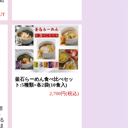
込
UT
釜石らーめん食べ比べセッ
ト:5種類×各2袋(10食入)
2,700円(税込)
開
い
る
ま