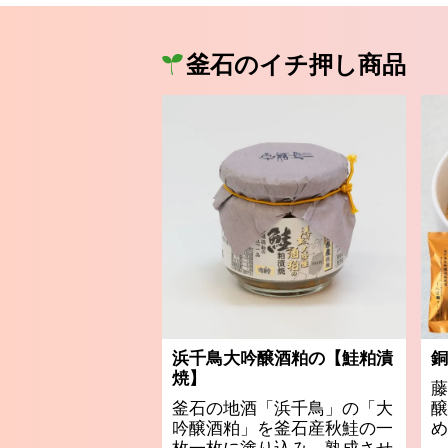
釜石のイチ押し商品
浜千鳥大吟醸酒粕の【鮭粕漬
銅
焼】
藤
釜石の地酒「浜千鳥」の「大
醸
吟醸酒粕」を釜石産秋鮭の一
め