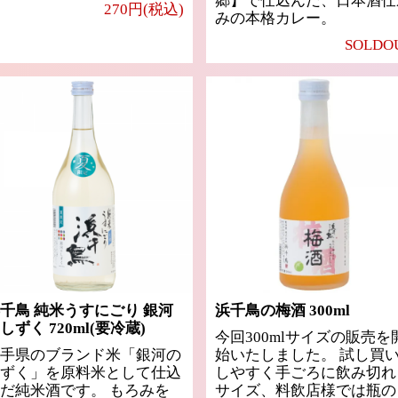
郷】で仕込んだ、日本酒仕
270円(税込)
みの本格カレー。
SOLDO
千鳥 純米うすにごり 銀河
浜千鳥の梅酒 300ml
しずく 720ml(要冷蔵)
今回300mlサイズの販売を
手県のブランド米「銀河の
始いたしました。 試し買
ずく」を原料米として仕込
しやすく手ごろに飲み切れ
だ純米酒です。 もろみを
サイズ、料飲店様では瓶の