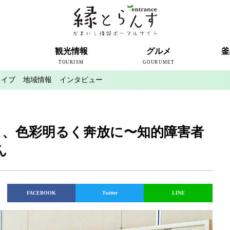
ト
観光情報
グルメ
釜
TOURISM
GOURUMET
カイブ
地域情報
インタビュー
近代製鉄発祥の地
観光スポット
宿泊情報
釜石情報交流センター
魚河岸テラス
うのすまい・トモス
根浜シーサイド
SL銀河
三陸鉄道
ミッフィーカフェかまいし
釜石ラーメン
タウンポート大町
市内の産直
おいしい釜石コレクション
ラグビー
釜石シー
ラグビーワ
スタジア
インタビ
」、色彩明るく奔放に〜知的障害者
ん
FACEBOOK
Twitter
LINE