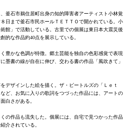
、釜石市鵜住居町出身の知的障害者アーティスト小林覚
す８日まで釜石市民ホールＴＥＴＴＯで開かれている。小
美術館」で活動している。古里での個展は東日本大震災後
創的な作品約40点を展示している。
く豊かな色調が特徴。郷土芸能を独自の色彩感覚で表現
材に墨書の線が自在に伸び、交わる書の作品「風吹きて」
をデザインした絵を描く。ザ・ビートルズの「Ｌｅｔ
」など、お気に入りの歌詞をつづった作品には、アートの
る面白さがある。
くの作品も流失した。個展には、自宅で見つかった作品
で紹介されている。