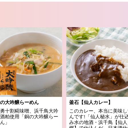
の大吟醸らーめん
釜石【仙人カレー】
勇十割糀味噌、浜千鳥大吟
このカレー、本当に美味し
酒粕使用「銅の大吟醸らー
んです!「仙人秘水」が仕
ん」
み水の地酒・浜千鳥【仙人