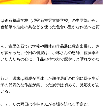
は釜石養護学校（現釜石祥雲支援学校）の中学部から。
に色鉛筆や油絵の具などを使った色合い豊かな作品へと変
ん。古里釜石では学校や団体の作品展に数点出展し、さ
とが多かった。今回の個展は、小林さんの恩師、佐藤卓郎
抜いた人たちの心に、作品の持つ力で癒やしと晴れやかな
行い、週末は両親が再建した鵜住居町の自宅に帰る生活
息子の代表的な作品が集まった展示は初めて。見応えがあ
ている。
。７、８の両日は小林さんが会場を訪れる予定だ。