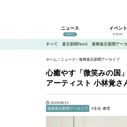
ニュース
イベン
NEWS
EVENT
すべて
釜石新聞NewS
復興釜石新聞アー
すべて
釜石新聞NewS
復興釜石新聞アーカイブ
地域情報
インタビュー
釜石のイベント情報
ホーム
>
ニュース
>
復興釜石新聞アーカイブ
心癒やす「微笑みの国
アーティスト 小林覚さ
2019/09/13
復興釜石新聞アーカイブ
#文化･教育