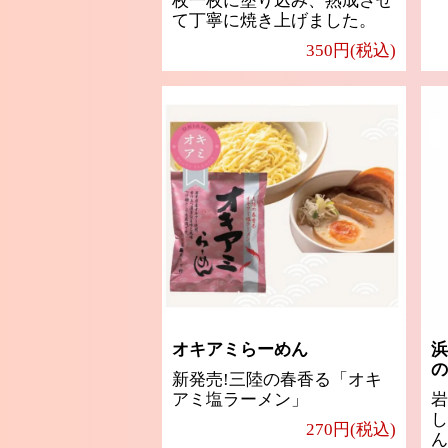
枚一枚に塗り込み、熟成させ
て丁寧に焼き上げました。
350円(税込)
オキアミらーめん
浜
の
新発売!三陸の春香る「オキ
アミ塩ラーメン」
岩
し
270円(税込)
ん