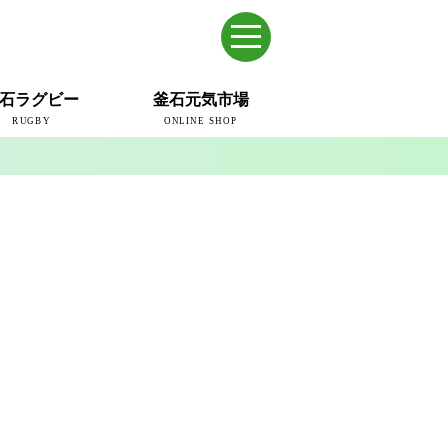
石ラグビー
釜石元気市場
RUGBY
ONLINE SHOP
のまち
ウェイブスRFC
ールドカップ2019
ム
ュー＆コラム