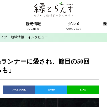
ト
観光情報
グルメ
釜
TOURISM
GOURUMET
カイブ
地域情報
インタビュー
近代製鉄発祥の地
観光スポット
宿泊情報
釜石情報交流センター
魚河岸テラス
うのすまい・トモス
根浜シーサイド
SL銀河
三陸鉄道
ミッフィーカフェかまいし
釜石ラーメン
タウンポート大町
市内の産直
おいしい釜石コレクション
ラグビー
釜石シー
ラグビーワ
スタジア
インタビ
民ランナーに愛され、節目の50回
らも」
FACEBOOK
Twitter
LINE