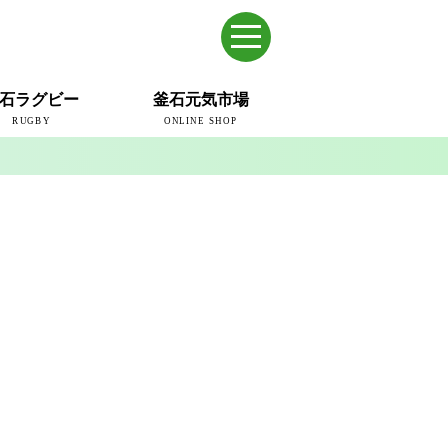
石ラグビー
釜石元気市場
RUGBY
ONLINE SHOP
のまち
ウェイブスRFC
ールドカップ2019
ム
ュー＆コラム