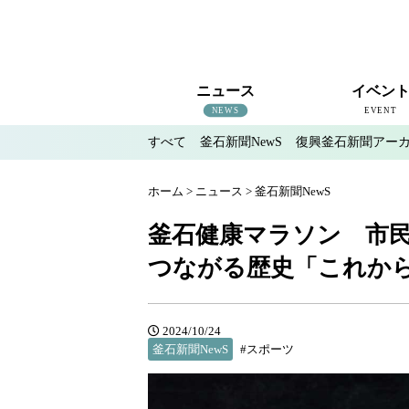
ニュース
イベン
NEWS
EVENT
すべて
釜石新聞NewS
復興釜石新聞アー
すべて
釜石新聞NewS
復興釜石新聞アーカイブ
地域情報
インタビュー
釜石のイベント情報
ホーム
>
ニュース
>
釜石新聞NewS
釜石健康マラソン 市
つながる歴史「これか
2024/10/24
釜石新聞NewS
#スポーツ