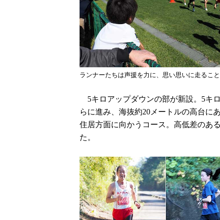
ランナーたちは声援を力に、思い思いに走ること
5キロアップダウンの部が新設。5キ
らに進み、海抜約20メートルの高台に
住居方面に向かうコース。高低差のある
た。