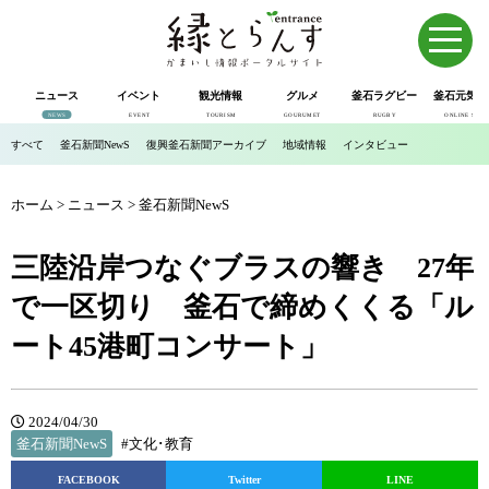
ニュース
イベント
観光情報
グルメ
釜石ラグビー
釜石元気市
NEWS
EVENT
TOURISM
GOURUMET
RUGBY
ONLINE SHOP
すべて
釜石新聞NewS
復興釜石新聞アーカイブ
地域情報
インタビュー
ホーム
>
ニュース
>
釜石新聞NewS
三陸沿岸つなぐブラスの響き 27年
で一区切り 釜石で締めくくる「ル
ート45港町コンサート」
2024/04/30
釜石新聞NewS
#文化･教育
FACEBOOK
Twitter
LINE