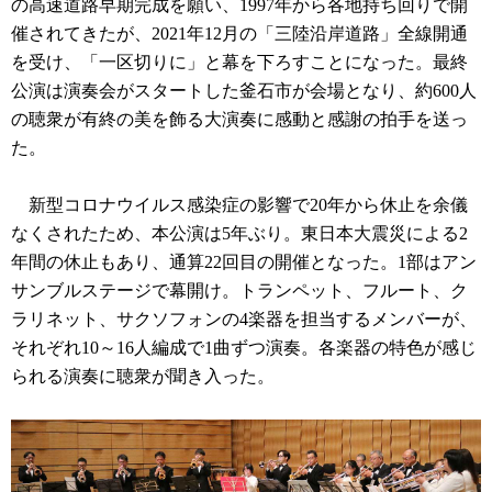
の高速道路早期完成を願い、1997年から各地持ち回りで開
催されてきたが、2021年12月の「三陸沿岸道路」全線開通
を受け、「一区切りに」と幕を下ろすことになった。最終
公演は演奏会がスタートした釜石市が会場となり、約600人
の聴衆が有終の美を飾る大演奏に感動と感謝の拍手を送っ
た。
新型コロナウイルス感染症の影響で20年から休止を余儀
なくされたため、本公演は5年ぶり。東日本大震災による2
年間の休止もあり、通算22回目の開催となった。1部はアン
サンブルステージで幕開け。トランペット、フルート、ク
ラリネット、サクソフォンの4楽器を担当するメンバーが、
それぞれ10～16人編成で1曲ずつ演奏。各楽器の特色が感じ
られる演奏に聴衆が聞き入った。