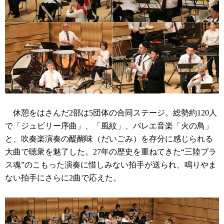
休憩をはさんだ2部は5団体の合同ステージ。総勢約120人
で「ジュビリー序曲」、「風紋」、バレエ音楽「火の鳥」
と、吹奏楽演奏の醍醐味（だいごみ）を存分に感じられる
大曲で聴衆を魅了した。27年の歴史を重ねてきた“三陸ブラ
ス魂”のこもった演奏に惜しみない拍手が送られ、鳴りやま
ない拍手にさらに2曲で応えた。