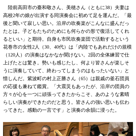
陸前高田市の臺和敬さん、美穂さん（ともに38）夫妻は
高校2年の娘が出演する同演奏会に初めて足を運んだ。「最
後と聞いて寂しい思い。沿岸の吹奏楽がこんなに盛んだっ
たとは。子どもたちのためにも何らかの形で復活してくれ
るといい」と期待。自身も市民吹奏楽団で活動するという
花巻市の女性2人（30、40代）は「内陸でもあれだけの規模
（120人）の演奏はなかなか聞けない。2回の全体練習で仕
上げたとは驚き。勢いも感じたし、何より皆さんが楽しそ
うに演奏していて、終わってしまうのはもったいない」と
惜しんだ。紫波町の村上正勝さん（65）は親戚の釜石団員
の応援も兼ねて鑑賞。「大震災もあったが、沿岸の団員の
方々が心を一つに頑張ってきたからこそ、あのような素晴
らしい演奏ができたのだと思う。皆さんの強い思いも伝わ
ってきた。感動の一言です」と演奏の余韻に浸った。