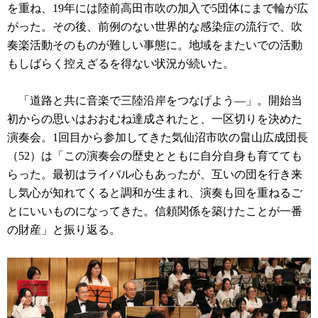
を重ね、19年には陸前高田市吹の加入で5団体にまで輪が広
がった。その後、前例のない世界的な感染症の流行で、吹
奏楽活動そのものが難しい事態に。地域をまたいでの活動
もしばらく控えざるを得ない状況が続いた。
「道路と共に音楽で三陸沿岸をつなげよう―」。開始当
初からの思いはおおむね達成されたと、一区切りを決めた
演奏会。1回目から参加してきた気仙沼市吹の畠山広成団長
（52）は「この演奏会の歴史とともに自分自身も育てても
らった。最初はライバル心もあったが、互いの団を行き来
し気心が知れてくると調和が生まれ、演奏も回を重ねるご
とにいいものになってきた。信頼関係を築けたことが一番
の財産」と振り返る。