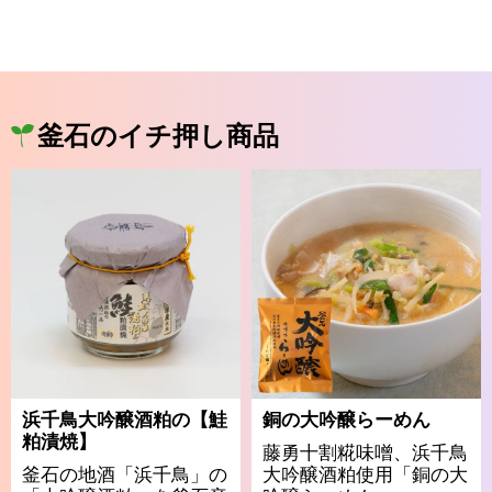
釜石のイチ押し商品
浜千鳥大吟醸酒粕の【鮭
銅の大吟醸らーめん
粕漬焼】
藤勇十割糀味噌、浜千鳥
釜石の地酒「浜千鳥」の
大吟醸酒粕使用「銅の大