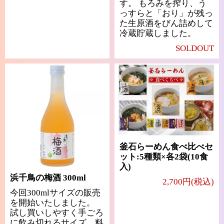
す。 もろみを搾り、う
っすらと「おり」が残っ
た生原酒をびん詰めして
冷蔵貯蔵しました。
SOLDOUT
釜石らーめん食べ比べセ
ット:5種類×各2袋(10食
入)
浜千鳥の梅酒 300ml
2,700円(税込)
今回300mlサイズの販売
を開始いたしました。
試し買いしやすく手ごろ
に飲み切れるサイズ、料