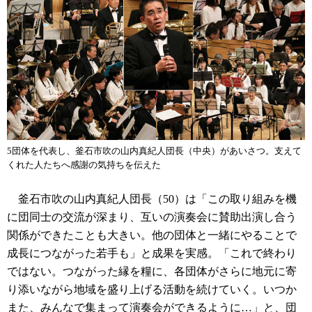
5団体を代表し、釜石市吹の山内真紀人団長（中央）があいさつ。支えて
くれた人たちへ感謝の気持ちを伝えた
釜石市吹の山内真紀人団長（50）は「この取り組みを機
に団同士の交流が深まり、互いの演奏会に賛助出演し合う
関係ができたことも大きい。他の団体と一緒にやることで
成長につながった若手も」と成果を実感。「これで終わり
ではない。つながった縁を糧に、各団体がさらに地元に寄
り添いながら地域を盛り上げる活動を続けていく。いつか
また、みんなで集まって演奏会ができるように…」と、団