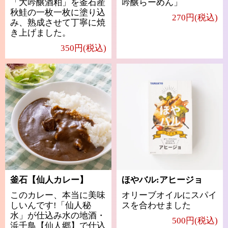
「大吟醸酒粕」を釜石産
吟醸らーめん」
秋鮭の一枚一枚に塗り込
270円(税込)
み、熟成させて丁寧に焼
き上げました。
350円(税込)
釜石【仙人カレー】
ほやバル:アヒージョ
このカレー、本当に美味
オリーブオイルにスパイ
しいんです!「仙人秘
スを合わせました
水」が仕込み水の地酒・
500円(税込)
浜千鳥【仙人郷】で仕込