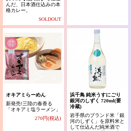
んだ、日本酒仕込みの本
格カレー。
SOLDOUT
オキアミらーめん
浜千鳥 純米うすにごり
銀河のしずく 720ml(要
新発売!三陸の春香る
冷蔵)
「オキアミ塩ラーメン」
岩手県のブランド米「銀
270円(税込)
河のしずく」を原料米と
して仕込んだ純米酒で