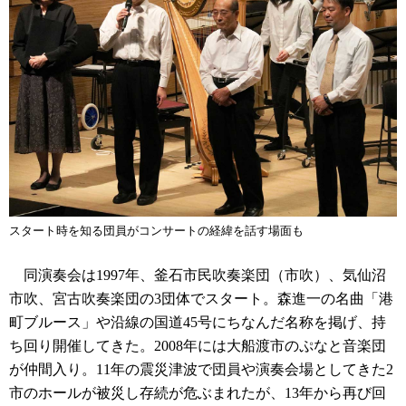
スタート時を知る団員がコンサートの経緯を話す場面も
同演奏会は1997年、釜石市民吹奏楽団（市吹）、気仙沼
市吹、宮古吹奏楽団の3団体でスタート。森進一の名曲「港
町ブルース」や沿線の国道45号にちなんだ名称を掲げ、持
ち回り開催してきた。2008年には大船渡市のぷなと音楽団
が仲間入り。11年の震災津波で団員や演奏会場としてきた2
市のホールが被災し存続が危ぶまれたが、13年から再び回