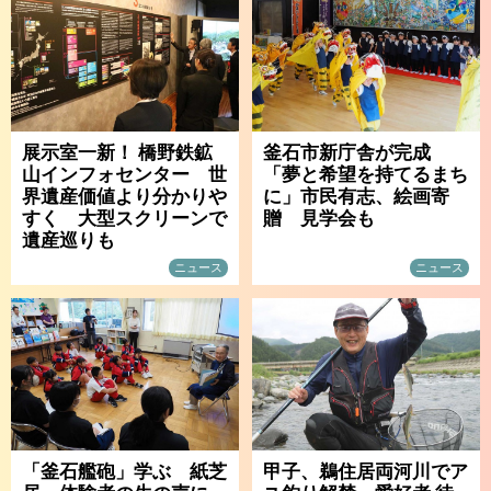
展示室一新！ 橋野鉄鉱
釜石市新庁舎が完成
山インフォセンター 世
「夢と希望を持てるまち
界遺産価値より分かりや
に」市民有志、絵画寄
すく 大型スクリーンで
贈 見学会も
遺産巡りも
ニュース
ニュース
「釜石艦砲」学ぶ 紙芝
甲子、鵜住居両河川でア