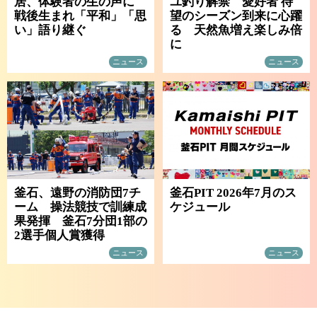
居、体験者の生の声に
ユ釣り解禁 愛好者 待
戦後生まれ「平和」「思
望のシーズン到来に心躍
い」語り継ぐ
る 天然魚増え楽しみ倍
に
ニュース
ニュース
釜石、遠野の消防団7チ
釜石PIT 2026年7月のス
ーム 操法競技で訓練成
ケジュール
果発揮 釜石7分団1部の
2選手個人賞獲得
ニュース
ニュース