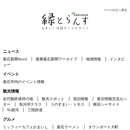
ページの上へ戻る
ニュース
釜石新聞NewS
復興釜石新聞アーカイブ
地域情報
インタビ
ュー
イベント
釜石市内のイベント情報
観光情報
近代製鉄発祥の地
観光スポット
宿泊情報
釜石情報交流セン
ター
魚河岸テラス
うのすまい・トモス
根浜シーサイド
SL銀河
三陸鉄道
グルメ
ミッフィーカフェかまいし
釜石ラーメン
タウンポート大町