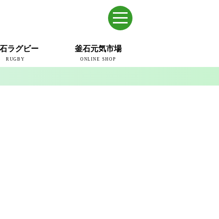
石ラグビー
釜石元気市場
RUGBY
ONLINE SHOP
のまち
ウェイブスRFC
ールドカップ2019
ム
ュー＆コラム