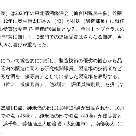
）は2023年の東北清酒鑑評会（仙台国税局主催）吟醸
。12年に奥村康太郎さん（43）が杜氏（醸造部長）に就任
ル受賞は今年で4年連続6回目となる。全国トップクラスの
が非常に難しく、2部門での連続受賞はさらなる難関。今
に大きな喜びが重なった。
について総合的に判断し、製造技術の優劣の観点から品
、管内の醸造に関わる研究機関職員、製造場の技術者など
優秀な酒を「優等賞」として出品した製造場を表彰する。
、1位に「最優秀賞」、他2場に「評価員特別賞」を授与す
5場143点、純米酒の部に118場134点が出品された。10月
47点（45場）、純米酒の部で42点（40場）が優等賞と
。浜千鳥、酔仙酒造大船渡蔵（大船渡市）、南部美人（二
た。