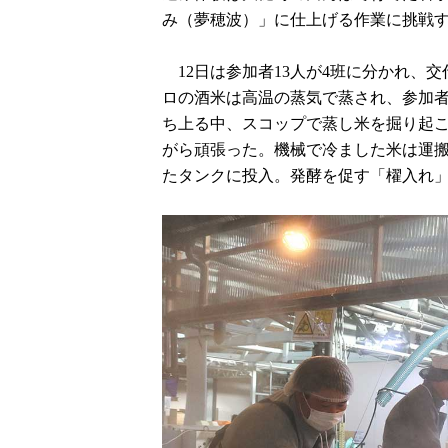
み（夢穂波）」に仕上げる作業に挑戦
12日は参加者13人が4班に分かれ、交
ロの酒米は高温の蒸気で蒸され、参加
ち上る中、スコップで蒸し米を掘り起
がら頑張った。機械で冷ました米は運搬
たタンクに投入。発酵を促す「櫂入れ