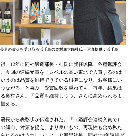
長名の賞状を受け取る浜千鳥の奥村康太郎杜氏＝写真提供：浜千鳥
取得、12年に同社醸造部長・杜氏に就任以降、各種鑑評会
ん。今回の連続受賞を「レベルの高い東北で入賞するのは
というのは品質を維持できている根拠になり、お客様にい
もつながる」と喜ぶ。受賞回数を重ねても「毎年、結果は
語る奥村さん。「品質を維持しつつ、さらに高められるよ
見据える。
文署長から表彰状が伝達された。「（鑑評会連続入賞で）
米の傾向、対策を捉え、より良いもの、再現性も含め私た
られるのはうれしいこと」と新里社長。同社の4年連続ダ