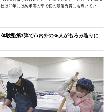
同社は20年には純米酒の部で初の最優秀賞にも輝いてい
り体験塾第3弾で市内外の36人がもろみ造りに