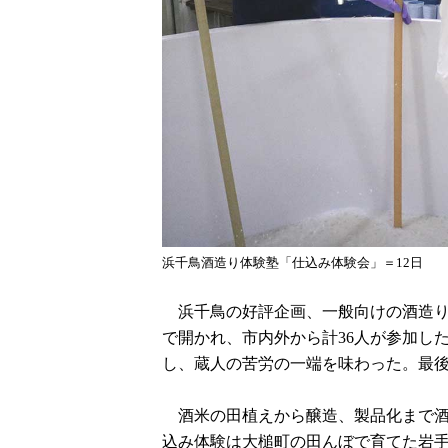
浜千鳥酒造り体験塾「仕込み体験会」＝12日
浜千鳥の好評企画、一般向けの酒造り体
で開かれ、市内外から計36人が参加し
し、蔵人の苦労の一端を味わった。最後
酒米の田植えから醸造、製品化まで酒
込み体験は大槌町の田んぼで育てた岩