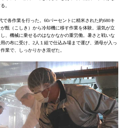
する。
代で各作業を行った。60パーセントに精米された約680キ
者が甑（こしき）から冷却機に移す作業を体験。湯気が立
こし、機械に乗せるのはなかなかの重労働。暑さと戦いな
用の布に受け、2人１組で仕込み場まで運び、酒母が入っ
」作業で、しっかりかき混ぜた。