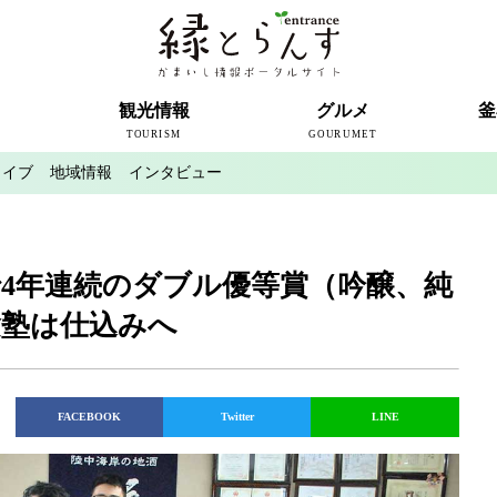
ト
観光情報
グルメ
釜
TOURISM
GOURUMET
カイブ
地域情報
インタビュー
近代製鉄発祥の地
観光スポット
宿泊情報
釜石情報交流センター
魚河岸テラス
うのすまい・トモス
根浜シーサイド
SL銀河
三陸鉄道
ミッフィーカフェかまいし
釜石ラーメン
タウンポート大町
市内の産直
おいしい釜石コレクション
ラグビー
釜石シー
ラグビーワ
スタジア
インタビ
4年連続のダブル優等賞（吟醸、純
験塾は仕込みへ
FACEBOOK
Twitter
LINE