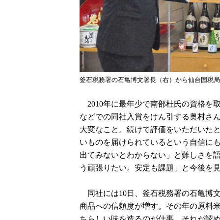
釜石税務署の石亀博文署長（右）から仙台国税局
2010年に最年少で南部杜氏の資格を
などでの同社入賞をけん引する奥村さ
大変なこと。続けて評価をいただいた
いものを届けられているという自信に
出てみないとわからない」と難しさを
う頑張りたい。安定も課題」と今後を
同社には10日、釜石税務署の石亀博
商品への信頼度が増す。その年の原料
ちらしい味を造るのが仕事。それが認め