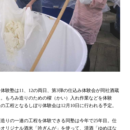
験塾は11、12の両日、第3弾の仕込み体験会が同社酒蔵
た。もろみ造りのための櫂（かい）入れ作業などを体験
の工程となるしぼり体験会は12月10日に行われる予定。
造りの一連の工程を体験できる同塾は今年で25年目。仕
手オリジナル酒米「吟ぎんが」を使って、清酒「ゆめほな