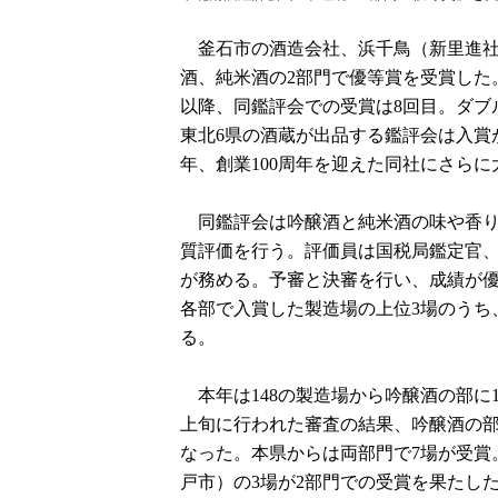
釜石市の酒造会社、浜千鳥（新里進社長
酒、純米酒の2部門で優等賞を受賞した
以降、同鑑評会での受賞は8回目。ダブ
東北6県の酒蔵が出品する鑑評会は入賞
年、創業100周年を迎えた同社にさら
同鑑評会は吟醸酒と純米酒の味や香り
質評価を行う。評価員は国税局鑑定官
が務める。予審と決審を行い、成績が
各部で入賞した製造場の上位3場のうち
る。
本年は148の製造場から吟醸酒の部に12
上旬に行われた審査の結果、吟醸酒の部で
なった。本県からは両部門で7場が受賞
戸市）の3場が2部門での受賞を果たし