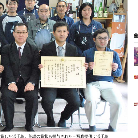
受賞した浜千鳥。英語の賞状も授与された＝写真提供：浜千鳥