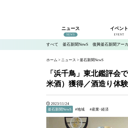
ニュース
イベン
NEWS
EVENT
すべて
釜石新聞NewS
復興釜石新聞アー
すべて
釜石新聞NewS
復興釜石新聞アーカイブ
地域情報
インタビュー
釜石のイベント情報
ホーム
>
ニュース
>
釜石新聞NewS
「浜千鳥」東北鑑評会で
米酒）獲得／酒造り体
2023/11/24
釜石新聞NewS
#地域
#産業･経済