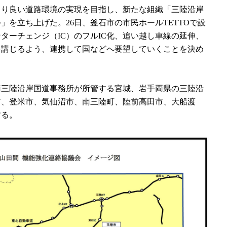
より良い道路環境の実現を目指し、新たな組織「三陸沿岸
を立ち上げた。26日、釜石市の市民ホールTETTOで設
ターチェンジ（IC）のフルIC化、追い越し車線の延伸、
を講じるよう、連携して国などへ要望していくことを決め
三陸沿岸国道事務所が所管する宮城、岩手両県の三陸沿
市、登米市、気仙沼市、南三陸町、陸前高田市、大船渡
する。