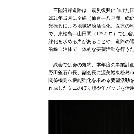
三陸沿岸道路は、震災復興に向けた国
2021年12月に全線（仙台―八戸間、
光振興による地域経済活性化、医療の
で、東松島―山田間（175キロ）では追
線化を求める声があることや、道路の
沿線自治体で一体的な要望活動を行う
総会では会の規約、本年度の事業計画
野田釜石市長、副会長に渥美巖東松島市
関係機関へ機能強化を求める要望活動
作成したミニのぼり旗や缶バッジを活