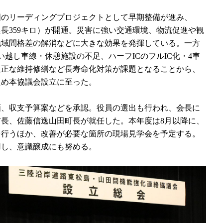
のリーディングプロジェクトとして早期整備が進み、
総延長359キロ）が開通。災害に強い交通環境、物流促進や観
地域間格差の解消などに大きな効果を発揮している。一方
い越し車線・休憩施設の不足、ハーフICのフルIC化・4車
適正な維持修繕など長寿命化対策が課題となることから、
ため本協議会設立に至った。
、収支予算案などを承認。役員の選出も行われ、会長に
長、佐藤信逸山田町長が就任した。本年度は8月以降に、
を行うほか、改善が必要な箇所の現場見学会を予定する。
用し、意識醸成にも努める。