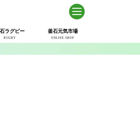
石ラグビー
釜石元気市場
RUGBY
ONLINE SHOP
のまち
ウェイブスRFC
ールドカップ2019
ム
ュー＆コラム