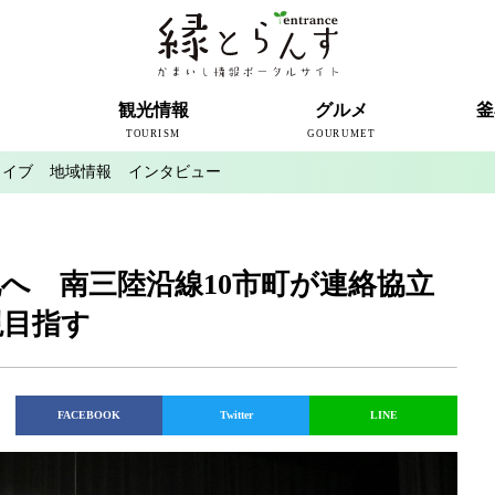
ト
観光情報
グルメ
釜
TOURISM
GOURUMET
カイブ
地域情報
インタビュー
近代製鉄発祥の地
観光スポット
宿泊情報
釜石情報交流センター
魚河岸テラス
うのすまい・トモス
根浜シーサイド
SL銀河
三陸鉄道
ミッフィーカフェかまいし
釜石ラーメン
タウンポート大町
市内の産直
おいしい釜石コレクション
ラグビー
釜石シー
ラグビーワ
スタジア
インタビ
へ 南三陸沿線10市町が連絡協立
現目指す
FACEBOOK
Twitter
LINE