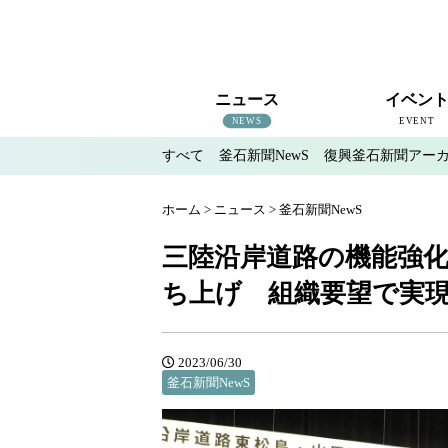
ニュース
イベン
NEWS
EVENT
すべて
釜石新聞NewS
復興釜石新聞アー
すべて
釜石新聞NewS
復興釜石新聞アーカイブ
地域情報
インタビュー
釜石のイベント情報
ホーム
>
ニュース
>
釜石新聞NewS
三陸沿岸道路の機能強化
ち上げ 組織要望で実
2023/06/30
釜石新聞NewS