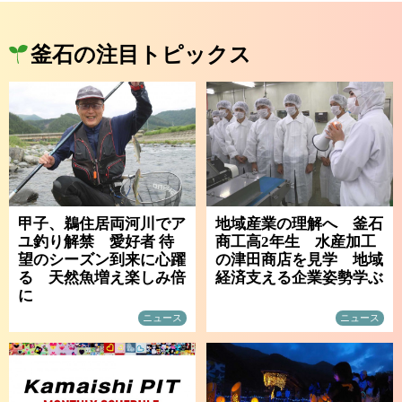
釜石の注目トピックス
甲子、鵜住居両河川でア
地域産業の理解へ 釜石
ユ釣り解禁 愛好者 待
商工高2年生 水産加工
望のシーズン到来に心躍
の津田商店を見学 地域
る 天然魚増え楽しみ倍
経済支える企業姿勢学ぶ
に
ニュース
ニュース