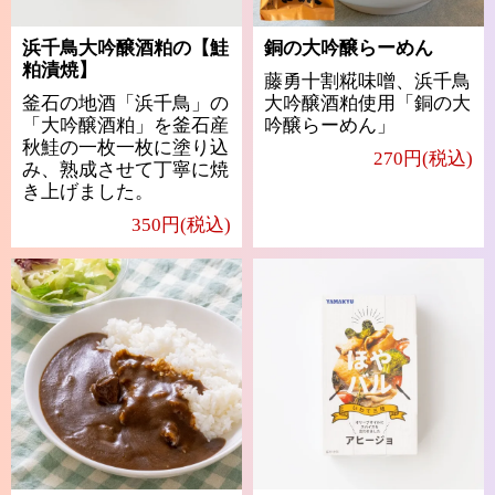
浜千鳥大吟醸酒粕の【鮭
銅の大吟醸らーめん
粕漬焼】
藤勇十割糀味噌、浜千鳥
釜石の地酒「浜千鳥」の
大吟醸酒粕使用「銅の大
「大吟醸酒粕」を釜石産
吟醸らーめん」
秋鮭の一枚一枚に塗り込
270円(税込)
み、熟成させて丁寧に焼
き上げました。
350円(税込)