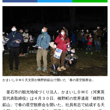
かまいしＤＭＣ天文部が橋野鉄鉱山で開いた「春の星空観察会」
釜石市の観光地域づくり法人、かまいしＤＭＣ（河東英
宜代表取締役）は４月３０日、橋野町の世界遺産「橋野鉄
鉱山」で春の星空観察会を開いた。社員有志で結成する天