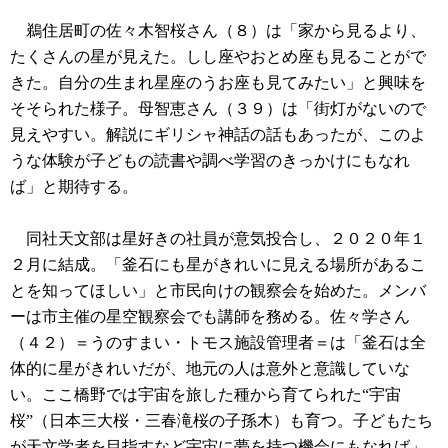
鵜住居町の佐々木智桜さん（８）は「家から見るより、
たくさんの星が見えた。しし座やおとめ座も見ることがで
きた。自分の生まれ星座のうお座も見てみたい」と興味を
そそられた様子。母智恵さん（３９）は「街灯がないので
見えやすい。解説にギリシャ神話の話もあったが、このよ
うな体験が子どもの読書や調べ学習のきっかけにもなれ
ば」と期待する。
同社天文部は星好きの社員が意気投合し、２０２０年１
２月に結成。「釜石にも星がきれいに見える場所があるこ
とを知ってほしい」と市民向けの観察会を始めた。メンバ
ーは市主催の星空観察会でも講師を務める。佐々学さん
（４２）＝うのすまい・トモス施設管理者＝は「釜石は全
体的に星がきれいだが、地元の人は意外と意識していな
い。ここ橋野では宇宙を旅した種から育てられた“宇宙
桜”（日本三大桜・三春滝桜の子孫木）も育つ。子どもたち
が天文学者を目指すなど宇宙に夢を持つ機会にもなれば」