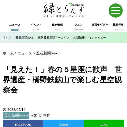
ニュース
イベント
観光情報
グルメ
釜石ラグビー
釜石元気市
NEWS
EVENT
TOURISM
GOURUMET
RUGBY
ONLINE SHOP
すべて
釜石新聞NewS
復興釜石新聞アーカイブ
地域情報
インタビュー
ホーム
>
ニュース
>
釜石新聞NewS
「見えた！」春の５星座に歓声 世
界遺産・橋野鉄鉱山で楽しむ星空観
察会
2022/05/12
釜石新聞NewS
#文化･教育
FACEBOOK
Twitter
LINE