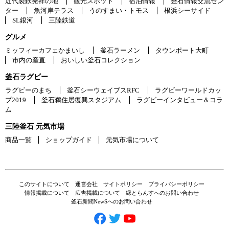
近代製鉄発祥の地
観光スポット
宿泊情報
釜石情報交流セン
ター
魚河岸テラス
うのすまい・トモス
根浜シーサイド
SL銀河
三陸鉄道
グルメ
ミッフィーカフェかまいし
釜石ラーメン
タウンポート大町
市内の産直
おいしい釜石コレクション
釜石ラグビー
ラグビーのまち
釜石シーウェイブスRFC
ラグビーワールドカッ
プ2019
釜石鵜住居復興スタジアム
ラグビーインタビュー＆コラ
ム
三陸釜石 元気市場
商品一覧
ショップガイド
元気市場について
このサイトについて
運営会社
サイトポリシー
プライバシーポリシー
情報掲載について
広告掲載について
縁とらんすへのお問い合わせ
釜石新聞NewSへのお問い合わせ