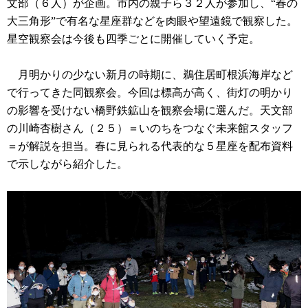
文部（６人）が企画。市内の親子ら３２人が参加し、“春の
大三角形”で有名な星座群などを肉眼や望遠鏡で観察した。
星空観察会は今後も四季ごとに開催していく予定。
月明かりの少ない新月の時期に、鵜住居町根浜海岸など
で行ってきた同観察会。今回は標高が高く、街灯の明かり
の影響を受けない橋野鉄鉱山を観察会場に選んだ。天文部
の川崎杏樹さん（２５）＝いのちをつなぐ未来館スタッフ
＝が解説を担当。春に見られる代表的な５星座を配布資料
で示しながら紹介した。