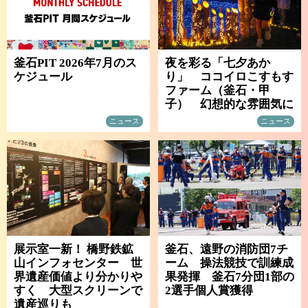
釜石PIT 2026年7月のス
夜を彩る「七夕あか
ケジュール
り」 ココイロこすもす
ファーム（釜石・甲
子） 幻想的な雰囲気に
ニュース
ニュース
展示室一新！ 橋野鉄鉱
釜石、遠野の消防団7チ
山インフォセンター 世
ーム 操法競技で訓練成
界遺産価値より分かりや
果発揮 釜石7分団1部の
すく 大型スクリーンで
2選手個人賞獲得
遺産巡りも