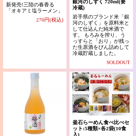
銀河のしずく 720ml(要
新発売!三陸の春香る
冷蔵)
「オキアミ塩ラーメン」
岩手県のブランド米「銀
270円(税込)
河のしずく」を原料米と
して仕込んだ純米酒で
す。 もろみを搾り、う
っすらと「おり」が残っ
た生原酒をびん詰めして
冷蔵貯蔵しました。
SOLDOUT
釜石らーめん食べ比べセ
ット:5種類×各2袋(10食
入)