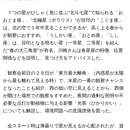
７つの星がひしゃく形に並ぶ“北斗七星”で知られる「お
おぐま座」、“北極星（ポラリス）”が目印の「こぐま座」
は、北の空で１年中見ることができるが、高く上る春から
が観察におすすめ。「うしかい座」「おとめ座」「しし
座」は、目印となる明るい星（一等星、二等星）を結ん
だ“春の大三角形”が有名。川崎さんは各星座の特徴、位置
関係などを説明し、見つけ方をアドバイスした。
観察会前日の２９日が「東方最大離角」（内惑星が太陽
から最も離れて見える時）で、水星の一番の観察チャンス
となったことも紹介。西の低い空に見えることから、西側
が開けた場所での観察をすすめた。夜間の過剰な照明や不
必要な点灯が動植物に与える影響「光害（ひかりがい）」
についても解説し、環境問題への意識啓発を図った。
会スタート時は薄曇りで星が見えるか心配されたが、資