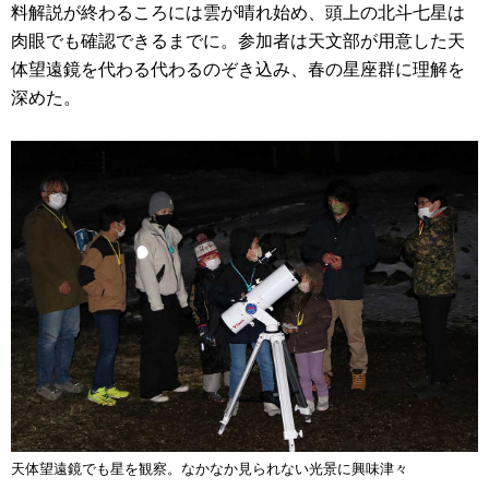
料解説が終わるころには雲が晴れ始め、頭上の北斗七星は
肉眼でも確認できるまでに。参加者は天文部が用意した天
体望遠鏡を代わる代わるのぞき込み、春の星座群に理解を
深めた。
天体望遠鏡でも星を観察。なかなか見られない光景に興味津々