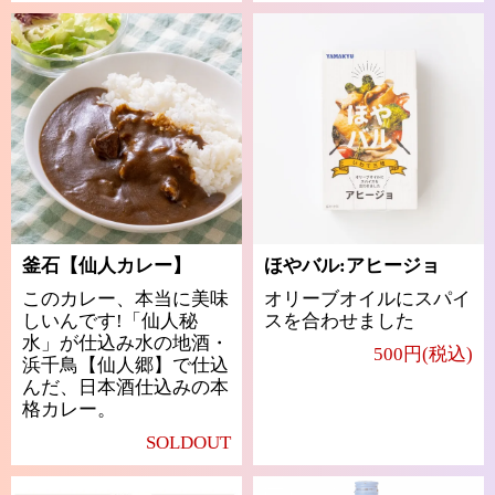
釜石【仙人カレー】
ほやバル:アヒージョ
このカレー、本当に美味
オリーブオイルにスパイ
しいんです!「仙人秘
スを合わせました
水」が仕込み水の地酒・
500円(税込)
浜千鳥【仙人郷】で仕込
んだ、日本酒仕込みの本
格カレー。
SOLDOUT