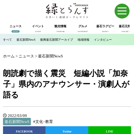
ニュース
イベント
観光情報
グルメ
釜石ラグビー
釜石元気市
NEWS
EVENT
TOURISM
GOURUMET
RUGBY
ONLINE SHOP
すべて
釜石新聞NewS
復興釜石新聞アーカイブ
地域情報
インタビュー
ホーム
>
ニュース
>
釜石新聞NewS
朗読劇で描く震災 短編小説「加奈
子」県内のアナウンサー・演劇人が
語る
2022/03/09
釜石新聞NewS
#文化･教育
FACEBOOK
Twitter
LINE