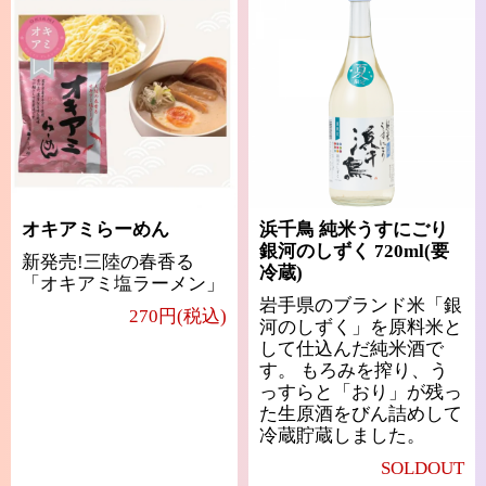
オキアミらーめん
浜千鳥 純米うすにごり
銀河のしずく 720ml(要
新発売!三陸の春香る
冷蔵)
「オキアミ塩ラーメン」
岩手県のブランド米「銀
270円(税込)
河のしずく」を原料米と
して仕込んだ純米酒で
す。 もろみを搾り、う
っすらと「おり」が残っ
た生原酒をびん詰めして
冷蔵貯蔵しました。
SOLDOUT