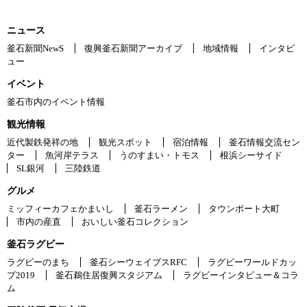
ニュース
釜石新聞NewS
復興釜石新聞アーカイブ
地域情報
インタビ
ュー
イベント
釜石市内のイベント情報
観光情報
近代製鉄発祥の地
観光スポット
宿泊情報
釜石情報交流セン
ター
魚河岸テラス
うのすまい・トモス
根浜シーサイド
SL銀河
三陸鉄道
グルメ
ミッフィーカフェかまいし
釜石ラーメン
タウンポート大町
市内の産直
おいしい釜石コレクション
釜石ラグビー
ラグビーのまち
釜石シーウェイブスRFC
ラグビーワールドカッ
プ2019
釜石鵜住居復興スタジアム
ラグビーインタビュー＆コラ
ム