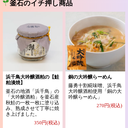
釜石のイチ押し商品
浜千鳥大吟醸酒粕の【鮭
銅の大吟醸らーめん
粕漬焼】
藤勇十割糀味噌、浜千鳥
釜石の地酒「浜千鳥」の
大吟醸酒粕使用「銅の大
「大吟醸酒粕」を釜石産
吟醸らーめん」
秋鮭の一枚一枚に塗り込
270円(税込)
み、熟成させて丁寧に焼
き上げました。
350円(税込)