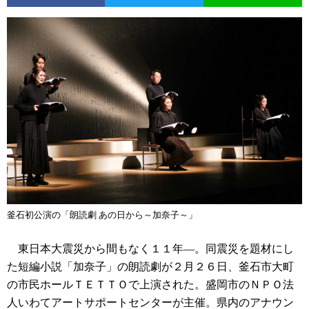
釜石初公演の「朗読劇 あの日から～加奈子～」
東日本大震災から間もなく１１年―。同震災を題材にし
た短編小説「加奈子」の朗読劇が２月２６日、釜石市大町
の市民ホールＴＥＴＴＯで上演された。盛岡市のＮＰＯ法
人いわてアートサポートセンターが主催。県内のアナウン