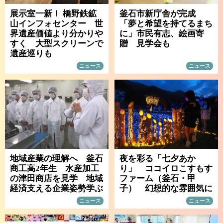
展示室一新！ 橋野鉄鉱
釜石市新庁舎が完成
山インフォセンター 世
「夢と希望を持てるまち
界遺産価値より分かりや
に」市民有志、絵画寄
すく 大型スクリーンで
贈 見学会も
遺産巡りも
ニュース
ニュース
地域産業の理解へ 釜石
夜を彩る「七夕あか
商工高2年生 水産加工
り」 ココイロこすもす
の津田商店を見学 地域
ファーム（釜石・甲
経済支える企業姿勢学ぶ
子） 幻想的な雰囲気に
ニュース
ニュース