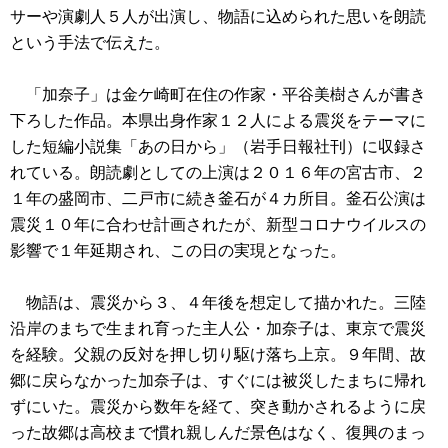
サーや演劇人５人が出演し、物語に込められた思いを朗読
という手法で伝えた。
「加奈子」は金ケ崎町在住の作家・平谷美樹さんが書き
下ろした作品。本県出身作家１２人による震災をテーマに
した短編小説集「あの日から」（岩手日報社刊）に収録さ
れている。朗読劇としての上演は２０１６年の宮古市、２
１年の盛岡市、二戸市に続き釜石が４カ所目。釜石公演は
震災１０年に合わせ計画されたが、新型コロナウイルスの
影響で１年延期され、この日の実現となった。
物語は、震災から３、４年後を想定して描かれた。三陸
沿岸のまちで生まれ育った主人公・加奈子は、東京で震災
を経験。父親の反対を押し切り駆け落ち上京。９年間、故
郷に戻らなかった加奈子は、すぐには被災したまちに帰れ
ずにいた。震災から数年を経て、突き動かされるように戻
った故郷は高校まで慣れ親しんだ景色はなく、復興のまっ