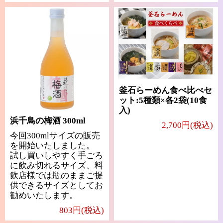
釜石らーめん食べ比べセ
ット:5種類×各2袋(10食
入)
浜千鳥の梅酒 300ml
2,700円(税込)
今回300mlサイズの販売
を開始いたしました。
試し買いしやすく手ごろ
に飲み切れるサイズ、料
飲店様では瓶のままご提
供できるサイズとしてお
勧めいたします。
803円(税込)