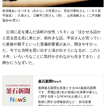
終演後あいさつする（左から）小笠原さん、長谷川拳杜さん（ＩＢＣ岩
手放送）、久保さん、江幡平三郎さん（同）、山井真帆さん（二戸演劇
協会the雲人）
公演に足を運んだ浜町の女性（５６）は「泣かせる話か
と恐る恐る見に来たが、前向きな話。平谷さんが言ってい
た家族や親子といった普遍的要素があり、聞きやすかっ
た。今でも当時を思い出すと涙が出そうになるが、この１
０年、いろいろなことに気付かされながら生きてきた」と
静かにうなずいた。
釜石新聞NewS
復興釜石新聞を前身とするWeb版釜石新聞
です。専属記者2名が地域の出来事や暮らし
に関する様々なNEWSをお届けします。
取材に関する情報提供など： 担当直通