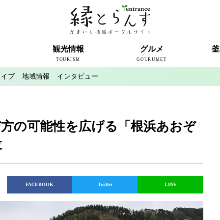
ト
観光情報
グルメ
釜
TOURISM
GOURUMET
カイブ
地域情報
インタビュー
近代製鉄発祥の地
観光スポット
宿泊情報
釜石情報交流センター
魚河岸テラス
うのすまい・トモス
根浜シーサイド
SL銀河
三陸鉄道
ミッフィーカフェかまいし
釜石ラーメン
タウンポート大町
市内の産直
おいしい釜石コレクション
ラグビー
釜石シー
ラグビーワ
スタジア
インタビ
遊び方の可能性を広げる「根浜あおぞ
設
FACEBOOK
Twitter
LINE