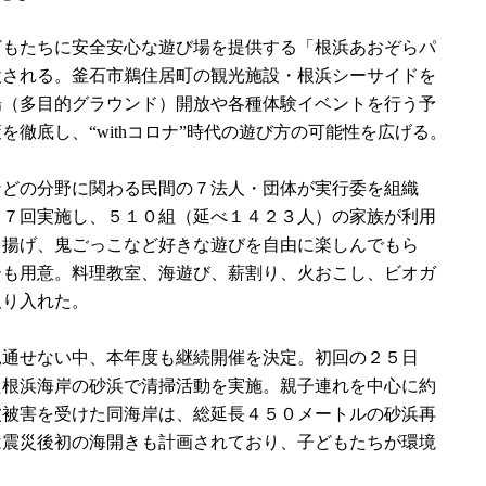
もたちに安全安心な遊び場を提供する「根浜あおぞらパ
設される。釜石市鵜住居町の観光施設・根浜シーサイドを
場（多目的グラウンド）開放や各種体験イベントを行う予
徹底し、“withコロナ”時代の遊び方の可能性を広げる。
どの分野に関わる民間の７法人・団体が実行委を組織
３７回実施し、５１０組（延べ１４２３人）の家族が利用
こ揚げ、鬼ごっこなど好きな遊びを自由に楽しんでもら
ーも用意。料理教室、海遊び、薪割り、火おこし、ビオガ
取り入れた。
通せない中、本年度も継続開催を決定。初回の２５日
た根浜海岸の砂浜で清掃活動を実施。親子連れを中心に約
波被害を受けた同海岸は、総延長４５０メートルの砂浜再
は震災後初の海開きも計画されており、子どもたちが環境