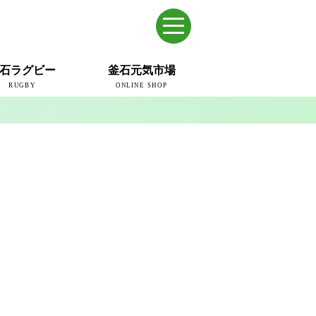
石ラグビー
釜石元気市場
RUGBY
ONLINE SHOP
のまち
ウェイブスRFC
ールドカップ2019
ム
ュー＆コラム