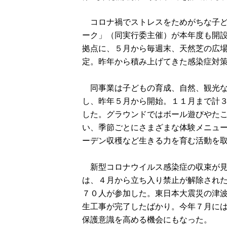
コロナ禍でストレスをためがちな子ど
ーク」（同実行委主催）が本年度も開
拠点に、５月から毎週末、天然芝の広
定。昨年から積み上げてきた感染症対策を
同事業は子どもの育成、自然、観光な
し、昨年５月から開始。１１月まで計
した。グラウンドではボール遊びやた
い、季節ごとにさまざまな体験メニュ
ーデン収穫など生きる力を育む活動を
新型コロナウイルス感染症の収束が見
は、４月から立ち入り禁止が解除され
７０人が参加した。東日本大震災の津
生工事が完了したばかり。今年７月に
保護意識を高める機会にもなった。