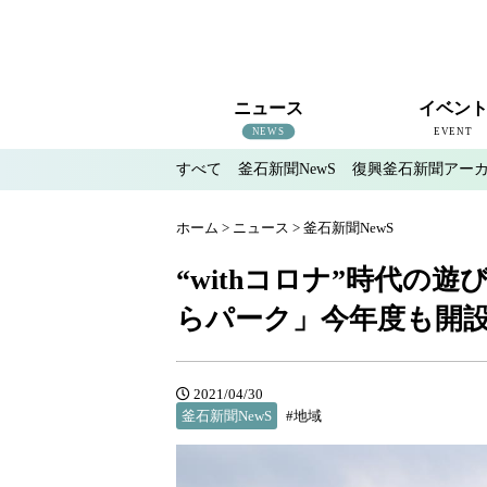
ニュース
イベン
NEWS
EVENT
すべて
釜石新聞NewS
復興釜石新聞アー
すべて
釜石新聞NewS
復興釜石新聞アーカイブ
地域情報
インタビュー
釜石のイベント情報
ホーム
>
ニュース
>
釜石新聞NewS
“withコロナ”時代の
らパーク」今年度も開
2021/04/30
釜石新聞NewS
#地域