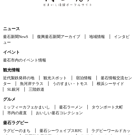
ニュース
釜石新聞NewS
復興釜石新聞アーカイブ
地域情報
インタビ
ュー
イベント
釜石市内のイベント情報
観光情報
近代製鉄発祥の地
観光スポット
宿泊情報
釜石情報交流セン
ター
魚河岸テラス
うのすまい・トモス
根浜シーサイド
SL銀河
三陸鉄道
グルメ
ミッフィーカフェかまいし
釜石ラーメン
タウンポート大町
市内の産直
おいしい釜石コレクション
釜石ラグビー
ラグビーのまち
釜石シーウェイブスRFC
ラグビーワールドカッ