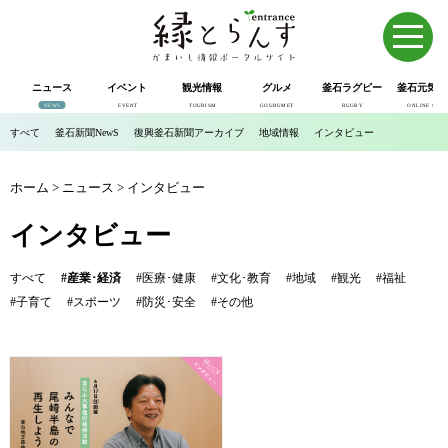
ニュース
イベント
観光情報
グルメ
釜石ラグビー
釜石元気市
NEWS
EVENT
TOURISM
GOURUMET
RUGBY
ONLINE SHOP
すべて
釜石新聞NewS
復興釜石新聞アーカイブ
地域情報
インタビュー
ホーム
>
ニュース
>
インタビュー
インタビュー
すべて
#産業･経済
#医療･健康
#文化･教育
#地域
#観光
#福祉
#子育て
#スポーツ
#防災･安全
#その他