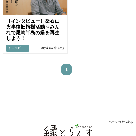
【インタビュー】釜石山
火事復旧植樹活動～みん
なで尾崎半島の緑を再生
しよう！
インタビュー
#地域
#産業･経済
1
ページの上へ戻る