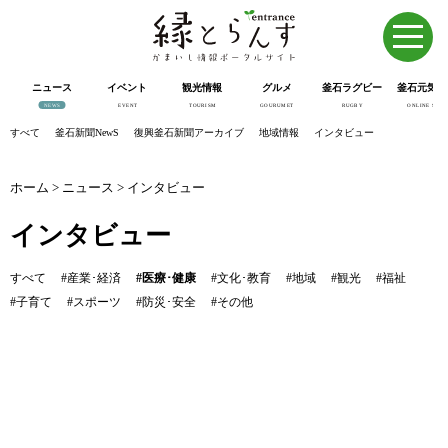
ニュース
イベント
観光情報
グルメ
釜石ラグビー
釜石元気市
NEWS
EVENT
TOURISM
GOURUMET
RUGBY
ONLINE SHOP
すべて
釜石新聞NewS
復興釜石新聞アーカイブ
地域情報
インタビュー
ホーム
>
ニュース
>
インタビュー
インタビュー
すべて
#産業･経済
#医療･健康
#文化･教育
#地域
#観光
#福祉
#子育て
#スポーツ
#防災･安全
#その他