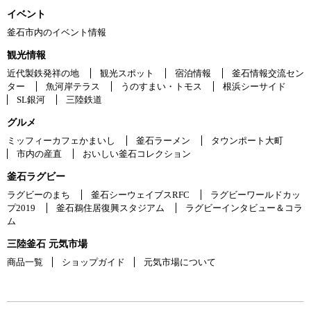
イベント
釜石市内のイベント情報
観光情報
近代製鉄発祥の地
観光スポット
宿泊情報
釜石情報交流セン
ター
魚河岸テラス
うのすまい・トモス
根浜シーサイド
SL銀河
三陸鉄道
グルメ
ミッフィーカフェかまいし
釜石ラーメン
タウンポート大町
市内の産直
おいしい釜石コレクション
釜石ラグビー
ラグビーのまち
釜石シーウェイブスRFC
ラグビーワールドカッ
プ2019
釜石鵜住居復興スタジアム
ラグビーインタビュー＆コラ
ム
三陸釜石 元気市場
商品一覧
ショップガイド
元気市場について