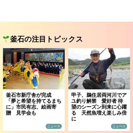
釜石の注目トピックス
釜石市新庁舎が完成
甲子、鵜住居両河川でア
「夢と希望を持てるまち
ユ釣り解禁 愛好者 待
に」市民有志、絵画寄
望のシーズン到来に心躍
贈 見学会も
る 天然魚増え楽しみ倍
に
ニュース
ニュース