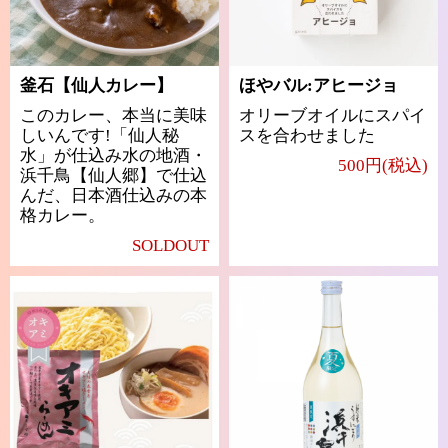
釜石【仙人カレー】
ほやバル:アヒージョ
このカレー、本当に美味
オリーブオイルにスパイ
しいんです!「仙人秘
スを合わせました
水」が仕込み水の地酒・
500円(税込)
浜千鳥【仙人郷】で仕込
んだ、日本酒仕込みの本
格カレー。
SOLDOUT