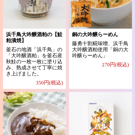
浜千鳥大吟醸酒粕の【鮭
銅の大吟醸らーめん
粕漬焼】
藤勇十割糀味噌、浜千鳥
釜石の地酒「浜千鳥」の
大吟醸酒粕使用「銅の大
「大吟醸酒粕」を釜石産
吟醸らーめん」
秋鮭の一枚一枚に塗り込
270円(税込)
み、熟成させて丁寧に焼
き上げました。
350円(税込)