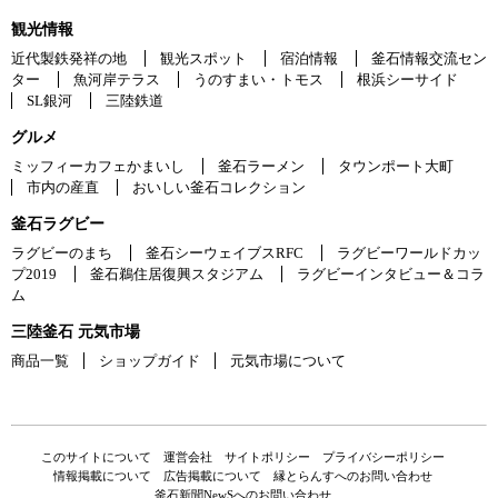
観光情報
近代製鉄発祥の地
観光スポット
宿泊情報
釜石情報交流セン
ター
魚河岸テラス
うのすまい・トモス
根浜シーサイド
SL銀河
三陸鉄道
グルメ
ミッフィーカフェかまいし
釜石ラーメン
タウンポート大町
市内の産直
おいしい釜石コレクション
釜石ラグビー
ラグビーのまち
釜石シーウェイブスRFC
ラグビーワールドカッ
プ2019
釜石鵜住居復興スタジアム
ラグビーインタビュー＆コラ
ム
三陸釜石 元気市場
商品一覧
ショップガイド
元気市場について
このサイトについて
運営会社
サイトポリシー
プライバシーポリシー
情報掲載について
広告掲載について
縁とらんすへのお問い合わせ
釜石新聞NewSへのお問い合わせ