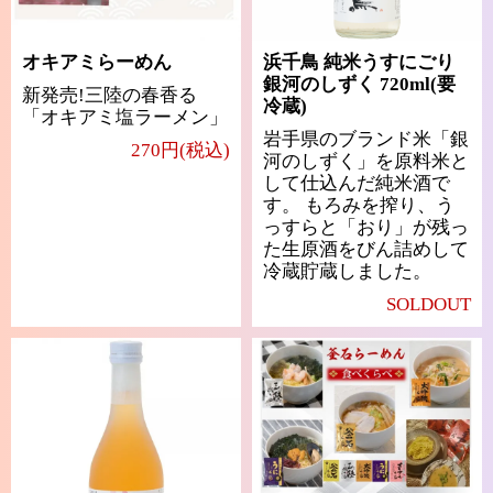
オキアミらーめん
浜千鳥 純米うすにごり
銀河のしずく 720ml(要
新発売!三陸の春香る
冷蔵)
「オキアミ塩ラーメン」
岩手県のブランド米「銀
270円(税込)
河のしずく」を原料米と
して仕込んだ純米酒で
す。 もろみを搾り、う
っすらと「おり」が残っ
た生原酒をびん詰めして
冷蔵貯蔵しました。
SOLDOUT