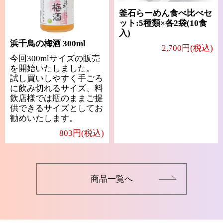
釜石らーめん食べ比べセ
ット:5種類×各2袋(10食
入)
浜千鳥の梅酒 300ml
2,700円(税込)
今回300mlサイズの販売
を開始いたしました。
試し買いしやすく手ごろ
に飲み切れるサイズ、料
飲店様では瓶のままご提
供できるサイズとしてお
勧めいたします。
803円(税込)
商品一覧へ