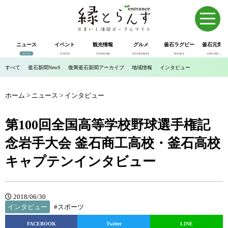
ニュース
イベント
観光情報
グルメ
釜石ラグビー
釜石元気市
NEWS
EVENT
TOURISM
GOURUMET
RUGBY
ONLINE SHOP
すべて
釜石新聞NewS
復興釜石新聞アーカイブ
地域情報
インタビュー
ホーム
>
ニュース
>
インタビュー
第100回全国高等学校野球選手権記
念岩手大会 釜石商工高校・釜石高校
キャプテンインタビュー
2018/06/30
インタビュー
#スポーツ
FACEBOOK
Twitter
LINE