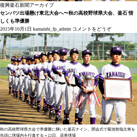
復興釜石新聞アーカイブ
センバツ出場懸け東北大会へ〜秋の高校野球県大会、釜石 惜
しくも準優勝
2015年10月1日
kamaishi_fp_admin
コメントをどうぞ
秋の高校野球県大会で準優勝に輝いた釜石ナイン。閉会式で菊池智哉主将を
先頭に球場内を行進する＝22日、花巻球場