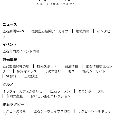
ニュース
釜石新聞NewS
復興釜石新聞アーカイブ
地域情報
インタビ
ュー
イベント
釜石市内のイベント情報
観光情報
近代製鉄発祥の地
観光スポット
宿泊情報
釜石情報交流セン
ター
魚河岸テラス
うのすまい・トモス
根浜シーサイド
SL銀河
三陸鉄道
グルメ
ミッフィーカフェかまいし
釜石ラーメン
タウンポート大町
市内の産直
おいしい釜石コレクション
釜石ラグビー
ラグビーのまち
釜石シーウェイブスRFC
ラグビーワールドカッ