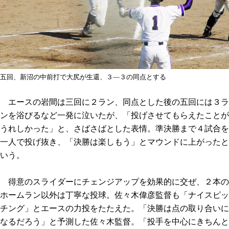
五回、新沼の中前打で大尻が生還、３—３の同点とする
エースの岩間は三回に２ラン、同点とした後の五回には３ラ
ンを浴びるなど一発に泣いたが、「投げさせてもらえたことが
うれしかった」と、さばさばとした表情。準決勝まで４試合を
一人で投げ抜き、「決勝は楽しもう」とマウンドに上がったと
いう。
得意のスライダーにチェンジアップを効果的に交ぜ、２本の
ホームラン以外は丁寧な投球。佐々木偉彦監督も「ナイスピッ
チング」とエースの力投をたたえた。「決勝は点の取り合いに
なるだろう」と予測した佐々木監督。「投手を中心にきちんと