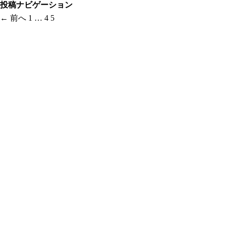
投稿ナビゲーション
← 前へ
1
…
4
5