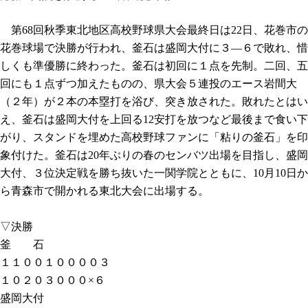
第68回秋季東北地区高校野球県大会最終日は22日、花巻市の
花巻球場で決勝が行われ、釜石は盛岡大付に３―６で敗れ、惜
しくも準優勝に終わった。釜石は初回に１点を先制。二回、五
回にも１点ずつ加えたものの、県大会５連投のエース岩間大
（２年）が２本の本塁打を浴び、突き放された。敗れたとはい
え、釜石は盛岡大付を上回る12安打を放つなど最後まで食い下
がり、スタンドを埋めた高校野球ファンに「粘りの釜石」を印
象付けた。釜石は20年ぶりの春のセンバツ出場を目指し、盛岡
大付、３位決定戦を勝ち抜いた一関学院とともに、10月10日か
ら青森市で開かれる東北大会に出場する。
▽決勝
釜 石
１１００１００００３
１０２０３０００×６
盛岡大付