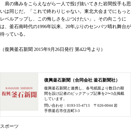
肩の痛みをこらえながら一人で投げ抜いてきた岩間投手も思
いは同じだ。「これで終わりじゃない。東北大会までにもっと
レベルアップし、この悔しさをぶつけたい」。その向こうに
は、釜石南時代の1996年以来、20年ぶりのセンバツ晴れ舞台が
待っている。
（復興釜石新聞 2015年9月26日発行 第422号より）
復興釜石新聞（合同会社 釜石新聞社）
復興釜石新聞と連携し、各号紙面より数日の期
間を設け記者のピックアップ記事を2〜3点掲載
しています。
問い合わせ：0193-55-4713 〒026-0044 岩
手県釜石市住吉町3-3
スポーツ