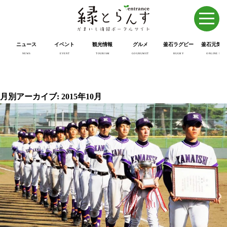
ニュース
イベント
観光情報
グルメ
釜石ラグビー
釜石元気市
NEWS
EVENT
TOURISM
GOURUMET
RUGBY
ONLINE SHOP
月別アーカイブ: 2015年10月