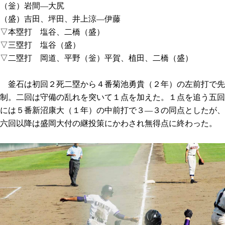
（釡）岩間―大尻
（盛）吉田、坪田、井上涼―伊藤
▽本塁打 塩谷、二橋（盛）
▽三塁打 塩谷（盛）
▽二塁打 岡道、平野（釡）平賀、植田、二橋（盛）
釜石は初回２死二塁から４番菊池勇貴（２年）の左前打で先
制。二回は守備の乱れを突いて１点を加えた。１点を追う五回
には５番新沼康大（１年）の中前打で３―３の同点としたが、
六回以降は盛岡大付の継投策にかわされ無得点に終わった。