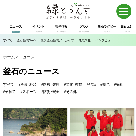
ニュース
イベント
観光情報
グルメ
釜石ラグビー
釜石元気市
NEWS
EVENT
TOURISM
GOURUMET
RUGBY
ONLINE SHOP
すべて
釜石新聞NewS
復興釜石新聞アーカイブ
地域情報
インタビュー
ホーム
>
ニュース
釜石のニュース
すべて
#産業･経済
#医療･健康
#文化･教育
#地域
#観光
#福祉
#子育て
#スポーツ
#防災･安全
#その他