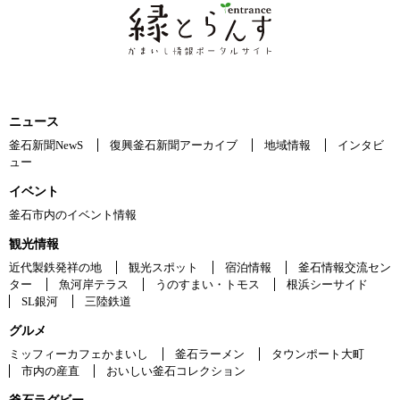
ニュース
釜石新聞NewS
復興釜石新聞アーカイブ
地域情報
インタビ
ュー
イベント
釜石市内のイベント情報
観光情報
近代製鉄発祥の地
観光スポット
宿泊情報
釜石情報交流セン
ター
魚河岸テラス
うのすまい・トモス
根浜シーサイド
SL銀河
三陸鉄道
グルメ
ミッフィーカフェかまいし
釜石ラーメン
タウンポート大町
市内の産直
おいしい釜石コレクション