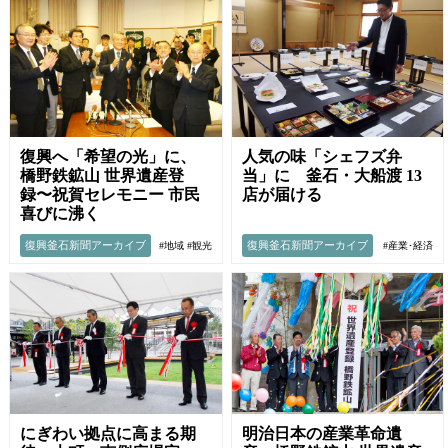
復興へ「希望の光」に、
人気の味「シェフズ弁
橋野鉄鉱山 世界遺産登
当」に 釜石・大船渡 13
録〜祝賀セレモニー 市民
店が届ける
喜びに沸く
復興釜石新聞アーカイブ
復興釜石新聞アーカイブ
#地域
#観光
#産業･経済
にぎわい拠点に高まる期
明治日本の産業革命遺