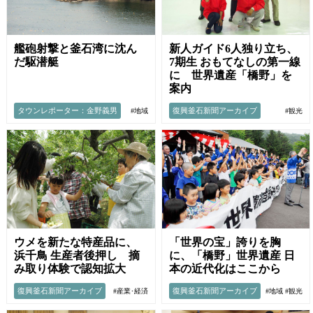
艦砲射撃と釜石湾に沈ん
新人ガイド6人独り立ち、
だ駆潜艇
7期生 おもてなしの第一線
に 世界遺産「橋野」を
案内
タウンレポーター：金野義男
復興釜石新聞アーカイブ
#地域
#観光
ウメを新たな特産品に、
「世界の宝」誇りを胸
浜千鳥 生産者後押し 摘
に、「橋野」世界遺産 日
み取り体験で認知拡大
本の近代化はここから
復興釜石新聞アーカイブ
復興釜石新聞アーカイブ
#産業･経済
#地域
#観光