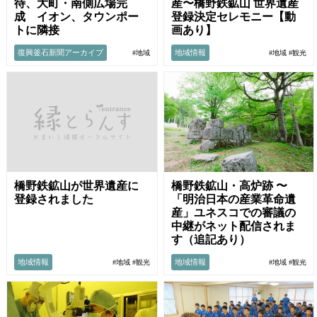
待、大町・南側広場完
産〜橋野鉄鉱山 世界遺産
成 イオン、タウンポー
登録決定セレモニー【動
トに隣接
画あり】
復興釜石新聞アーカイブ
地域情報
#地域
#地域
#観光
橋野鉄鉱山が世界遺産に
橋野鉄鉱山・高炉跡 〜
登録されました
「明治日本の産業革命遺
産」ユネスコでの審議の
中継がネット配信されま
す（追記あり）
地域情報
地域情報
#地域
#観光
#地域
#観光