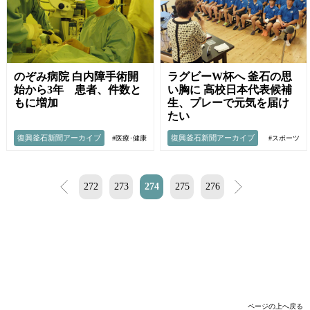
のぞみ病院 白内障手術開
ラグビーW杯へ 釜石の思
始から3年 患者、件数と
い胸に 高校日本代表候補
もに増加
生、プレーで元気を届け
たい
復興釜石新聞アーカイブ
復興釜石新聞アーカイブ
#医療･健康
#スポーツ
<
272
273
274
275
276
>
ページの上へ戻る