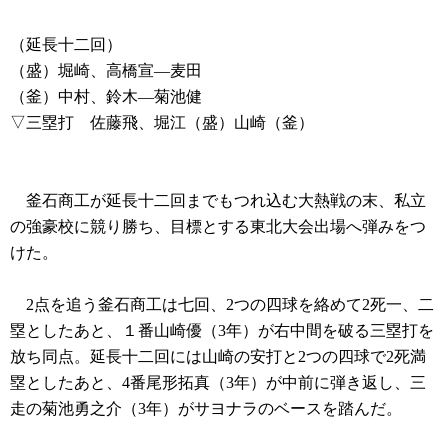
（延長十二回）
（盛）堀崎、高橋宣―麦田
（釜）中村、鈴木―菊池健
▽三塁打 佐藤飛、堀江（盛）山崎（釜）
釜石商工が延長十二回までもつれ込む大熱戦の末、私立
の強豪校に競り勝ち、目標とする東北大会出場へ弾みをつ
けた。
2点を追う釜石商工は七回、2つの四球を絡めて2死一、二
塁としたあと、１番山崎優（3年）が右中間を破る三塁打を
放ち同点。延長十二回には山崎の安打と2つの四球で2死満
塁としたあと、4番尾形拓真（3年）が中前に弾き返し、三
走の菊池勇之介（3年）がサヨナラのベースを踏んだ。