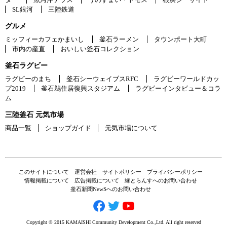
SL銀河
三陸鉄道
グルメ
ミッフィーカフェかまいし
釜石ラーメン
タウンポート大町
市内の産直
おいしい釜石コレクション
釜石ラグビー
ラグビーのまち
釜石シーウェイブスRFC
ラグビーワールドカッ
プ2019
釜石鵜住居復興スタジアム
ラグビーインタビュー＆コラ
ム
三陸釜石 元気市場
商品一覧
ショップガイド
元気市場について
このサイトについて
運営会社
サイトポリシー
プライバシーポリシー
情報掲載について
広告掲載について
縁とらんすへのお問い合わせ
釜石新聞NewSへのお問い合わせ
Copyright © 2015 KAMAISHI Community Development Co.,Ltd. All right reserved