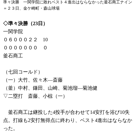
準々決勝 一関学院に敗れベスト４進出はならなかった釜石商工ナイン
＝２３日、金ケ崎町・森山球場
◇準々決勝（23日）
一関学院
０６０００２２ 10
０００００００ ０
釜石商工
（七回コールド）
（一）大竹、佐々木―斎藤
（釜）中村、鎌田、山崎、菊池瑠―菊池健
▽二塁打 斎藤、小椋（一）
釜石商工は継投した4投手が合わせて14安打を浴び10失
点。打線も2安打無得点に終わり、ベスト4進出はならなか
った。