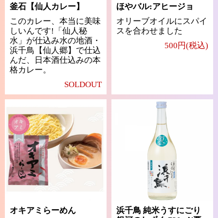
釜石【仙人カレー】
ほやバル:アヒージョ
このカレー、本当に美味
オリーブオイルにスパイ
しいんです!「仙人秘
スを合わせました
水」が仕込み水の地酒・
500円(税込)
浜千鳥【仙人郷】で仕込
んだ、日本酒仕込みの本
格カレー。
SOLDOUT
オキアミらーめん
浜千鳥 純米うすにごり