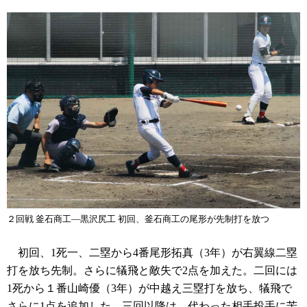
２回戦 釜石商工—黒沢尻工 初回、釜石商工の尾形が先制打を放つ
初回、1死一、二塁から4番尾形拓真（3年）が右翼線二塁
打を放ち先制。さらに犠飛と敵失で2点を加えた。二回には
1死から１番山崎優（3年）が中越え三塁打を放ち、犠飛で
さらに1点を追加した。三回以降は、代わった相手投手に苦