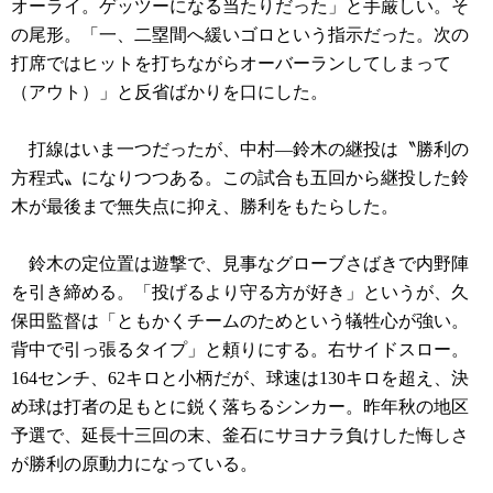
オーライ。ゲッツーになる当たりだった」と手厳しい。そ
の尾形。「一、二塁間へ緩いゴロという指示だった。次の
打席ではヒットを打ちながらオーバーランしてしまって
（アウト）」と反省ばかりを口にした。
打線はいま一つだったが、中村―鈴木の継投は〝勝利の
方程式〟になりつつある。この試合も五回から継投した鈴
木が最後まで無失点に抑え、勝利をもたらした。
鈴木の定位置は遊撃で、見事なグローブさばきで内野陣
を引き締める。「投げるより守る方が好き」というが、久
保田監督は「ともかくチームのためという犠牲心が強い。
背中で引っ張るタイプ」と頼りにする。右サイドスロー。
164センチ、62キロと小柄だが、球速は130キロを超え、決
め球は打者の足もとに鋭く落ちるシンカー。昨年秋の地区
予選で、延長十三回の末、釜石にサヨナラ負けした悔しさ
が勝利の原動力になっている。