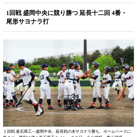
1回戦 盛岡中央に競り勝つ 延長十二回 4番・
尾形サヨナラ打
１回戦 釜石商工—盛岡中央。延長戦の末サヨナラ勝ち、ホームベースに