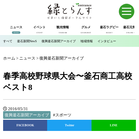
ニュース
イベント
観光情報
グルメ
釜石ラグビー
釜石元気市
NEWS
EVENT
TOURISM
GOURUMET
RUGBY
ONLINE SHOP
すべて
釜石新聞NewS
復興釜石新聞アーカイブ
地域情報
インタビュー
ホーム
>
ニュース
>
復興釜石新聞アーカイブ
春季高校野球県大会〜釜石商工高校
ベスト8
2016/05/31
復興釜石新聞アーカイブ
#スポーツ
FACEBOOK
Twitter
LINE