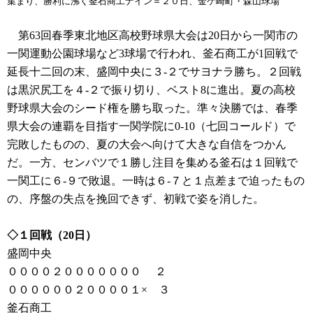
集まり、勝利に沸く釜石商工ナイン＝２０日、金ケ崎町・森山球場
第63回春季東北地区高校野球県大会は20日から一関市の
一関運動公園球場など3球場で行われ、釜石商工が1回戦で
延長十二回の末、盛岡中央に３-２でサヨナラ勝ち。２回戦
は黒沢尻工を４-２で振り切り、ベスト8に進出。夏の高校
野球県大会のシード権を勝ち取った。準々決勝では、春季
県大会の連覇を目指す一関学院に0-10（七回コールド）で
完敗したものの、夏の大会へ向けて大きな自信をつかん
だ。一方、センバツで１勝し注目を集める釜石は１回戦で
一関工に６-９で敗退。一時は６-７と１点差まで迫ったもの
の、序盤の失点を挽回できず、初戦で姿を消した。
◇１回戦（20日）
盛岡中央
００００２０００００００ ２
００００００２００００１× ３
釜石商工