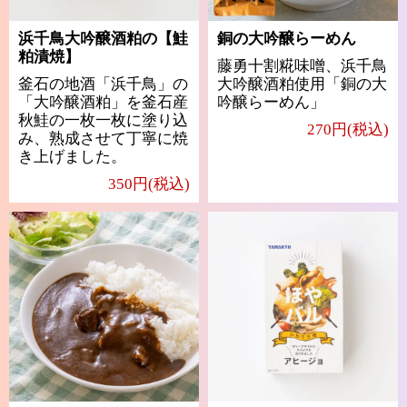
浜千鳥大吟醸酒粕の【鮭
銅の大吟醸らーめん
粕漬焼】
藤勇十割糀味噌、浜千鳥
釜石の地酒「浜千鳥」の
大吟醸酒粕使用「銅の大
「大吟醸酒粕」を釜石産
吟醸らーめん」
秋鮭の一枚一枚に塗り込
270円(税込)
み、熟成させて丁寧に焼
き上げました。
350円(税込)