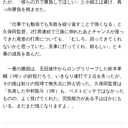
たが、「彼らの力で勝負してほしい」と小細工は避け、真
っ向勝負を挑ませた。
「仕事でも勉強でも失敗を繰り返すことで強くなる」と
久保田監督。2打席連続で三振に倒れたあとチャンスが巡っ
てきた尾形の打席についても、「むしろ、回ってきてくれ
ないかと思っていた。見事に打ってくれ、頼もしい」と４
番の成長を喜んだ。
一番の勝因は、五回途中からロングリリーフした鈴木孝
輔（3年）の好投だろう。いきなり連打で２点を失ったが、
その後は粘りの投球で無失点に抑え切った。久保田監督は
「先発した中村龍斗（3年）も、ベストピッチではなかった
ものの、よく投げてくれた。完投能力がある子はほかにも
いる。まだまだ強くなりますよ」。