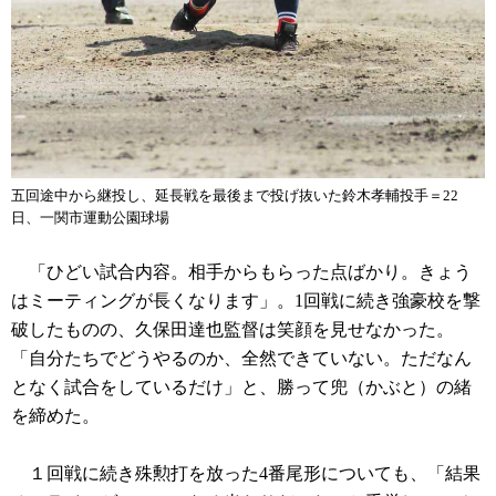
五回途中から継投し、延長戦を最後まで投げ抜いた鈴木孝輔投手＝22
日、一関市運動公園球場
「ひどい試合内容。相手からもらった点ばかり。きょう
はミーティングが長くなります」。1回戦に続き強豪校を撃
破したものの、久保田達也監督は笑顔を見せなかった。
「自分たちでどうやるのか、全然できていない。ただなん
となく試合をしているだけ」と、勝って兜（かぶと）の緒
を締めた。
１回戦に続き殊勲打を放った4番尾形についても、「結果