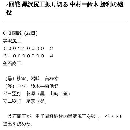
2回戦 黒沢尻工振り切る 中村ー鈴木 勝利の継
投
◇２回戦（22日）
黒沢尻工
０００１１００００ ２
３１０００００００ ４
釜石商工
（黒）柳沢、岩崎―高橋幸
（釜）中村、鈴木―菊池健
▽三塁打 菅原（黒）山崎（釜）
▽二塁打 尾形（釜）
釜石商工が、甲子園経験校の黒沢尻工を破り、ベスト８
進出を決めた。