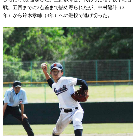
戦。五回までに2点差まで詰め寄られたが、中村龍斗（3
年）から鈴木孝輔（3年）への継投で逃げ切った。