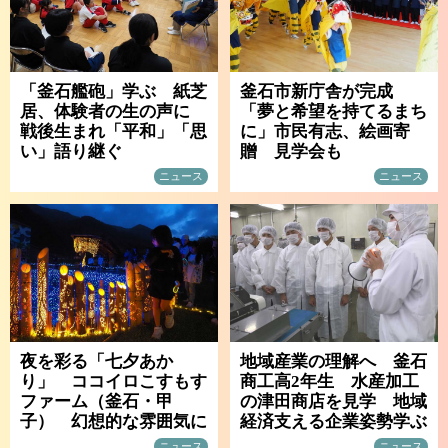
「釜石艦砲」学ぶ 紙芝
釜石市新庁舎が完成
居、体験者の生の声に
「夢と希望を持てるまち
戦後生まれ「平和」「思
に」市民有志、絵画寄
い」語り継ぐ
贈 見学会も
ニュース
ニュース
夜を彩る「七夕あか
地域産業の理解へ 釜石
り」 ココイロこすもす
商工高2年生 水産加工
ファーム（釜石・甲
の津田商店を見学 地域
子） 幻想的な雰囲気に
経済支える企業姿勢学ぶ
ニュース
ニュース