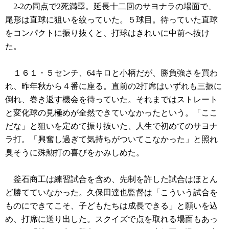
2-2の同点で2死満塁。延長十二回のサヨナラの場面で、
尾形は直球に狙いを絞っていた。５球目。待っていた直球
をコンパクトに振り抜くと、打球はきれいに中前へ抜け
た。
１６１・５センチ、64キロと小柄だが、勝負強さを買わ
れ、昨年秋から４番に座る。直前の2打席はいずれも三振に
倒れ、巻き返す機会を待っていた。それまではストレート
と変化球の見極めが全然できていなかったという。「ここ
だな」と狙いを定めて振り抜いた、人生で初めてのサヨナ
ラ打。「興奮し過ぎて気持ちがついてこなかった」と照れ
臭そうに殊勲打の喜びをかみしめた。
釜石商工は練習試合を含め、先制を許した試合はほとん
ど勝てていなかった。久保田達也監督は「こういう試合を
ものにできてこそ、子どもたちは成長できる」と願いを込
め、打席に送り出した。スクイズで点を取れる場面もあっ