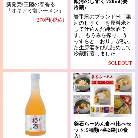
銀河のしずく 720ml(要
新発売!三陸の春香る
冷蔵)
「オキアミ塩ラーメン」
岩手県のブランド米「銀
270円(税込)
河のしずく」を原料米と
して仕込んだ純米酒で
す。 もろみを搾り、う
っすらと「おり」が残っ
た生原酒をびん詰めして
冷蔵貯蔵しました。
SOLDOUT
釜石らーめん食べ比べセ
ット:5種類×各2袋(10食
入)