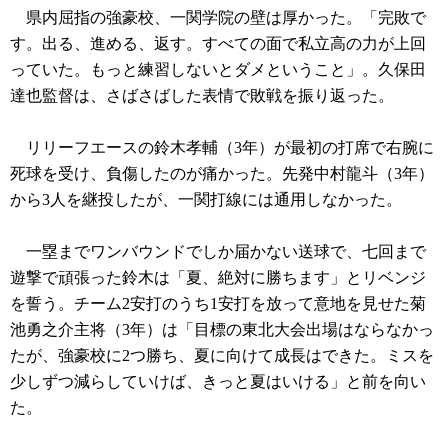
県内屈指の強豪校、一関学院の壁は厚かった。「完敗で
す。出る、進める、返す。すべての面で私立高の力が上回
っていた。もっと練習しないとダメということ」。久保田
達也監督は、さばさばした表情で敗戦を振り返った。
リリーフエースの鈴木孝輔（3年）が最初の打席で右腕に
死球を受け、負傷したのが痛かった。先発中村龍斗（3年）
から3人を継投したが、一関打線には通用しなかった。
一塁までワンバウンドでしか届かない送球で、七回まで
遊撃で頑張った鈴木は「夏、絶対に勝ちます」とリベンジ
を誓う。チーム2安打のうち1安打を放って意地を見せた菊
池勇之介主将（3年）は「目標の東北大会出場はならなかっ
たが、強豪校に2つ勝ち、夏に向けて成長はできた。ミスを
少しずつ減らしていけば、きっと夏はいける」と前を向い
た。