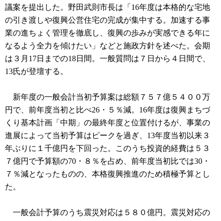
議案を提出した。野田武則市長は「16年度は本格的な宅地
の引き渡しや復興公営住宅の完成が集中する。加速する事
業の進ちょく管理を徹底し、復興の歩みが実感できる年に
なるよう全力を傾けたい」などと施政方針を述べた。会期
は３月17日までの18日間。一般質問は７日から４日間で、
13氏が登壇する。
新年度の一般会計当初予算案は総額７５７億５４００万
円で、前年度当初と比べ26・５％減。16年度は復興まちづ
くり基本計画「中期」の最終年度と位置付けるが、事業の
進展によって当初予算はピークを過ぎ、13年度当初以来３
年ぶりに１千億円を下回った。このうち投資的経費は５３
７億円で予算額の70・８％を占め、前年度当初比では30・
７％減となったものの、本格復興推進のため積極予算とし
た。
一般会計予算のうち震災対応は５８０億円。震災対応の