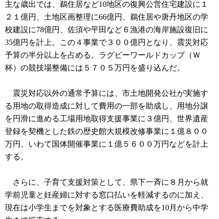
主な歳出では、鵜住居など10地区の復興公営住宅建設に１
２１億円、土地区画整理に66億円、鵜住居や唐丹地区の学
校建設に78億円、佐須や平田など６漁港の海岸施設復旧に
35億円を計上。この４事業で３００億円となり、震災対応
予算の半分以上を占める。ラグビーワールドカップ（Ｗ
杯）の競技場整備には５７０５万円を盛り込んだ。
震災対応以外の通常予算には、市土地開発公社が実施す
る用地の取得造成に対して費用の一部を助成し、用地分譲
を円滑に進める工場用地取得支援事業に３億円、世界遺産
登録を契機とした鉄の歴史館大規模改修事業に１億８００
万円、いわて国体開催事業に１億５６００万円などを計上
する。
さらに、子育て支援対策として、県下一斉に８月から就
学前児童と妊産婦に対する窓口払いを軽減するのに加え、
現在は小学生までを対象とする医療費助成を10月から中学