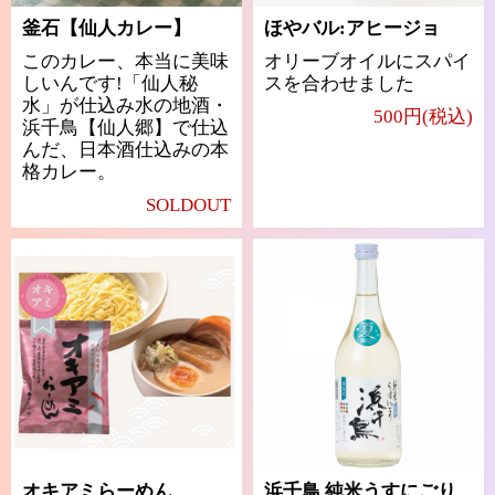
釜石【仙人カレー】
ほやバル:アヒージョ
このカレー、本当に美味
オリーブオイルにスパイ
しいんです!「仙人秘
スを合わせました
水」が仕込み水の地酒・
500円(税込)
浜千鳥【仙人郷】で仕込
んだ、日本酒仕込みの本
格カレー。
SOLDOUT
オキアミらーめん
浜千鳥 純米うすにごり