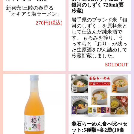
銀河のしずく 720ml(要
新発売!三陸の春香る
冷蔵)
「オキアミ塩ラーメン」
岩手県のブランド米「銀
270円(税込)
河のしずく」を原料米と
して仕込んだ純米酒で
す。 もろみを搾り、う
っすらと「おり」が残っ
た生原酒をびん詰めして
冷蔵貯蔵しました。
SOLDOUT
釜石らーめん食べ比べセ
ット:5種類×各2袋(10食