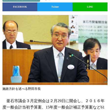
FACEBOOK
Twitter
LINE
施政方針を述べる野田市長
釜石市議会３月定例会は２月29日に開会し、２０１６年
度一般会計当初予算案、15年度一般会計補正予算案など61