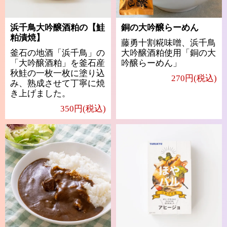
浜千鳥大吟醸酒粕の【鮭
銅の大吟醸らーめん
粕漬焼】
藤勇十割糀味噌、浜千鳥
釜石の地酒「浜千鳥」の
大吟醸酒粕使用「銅の大
「大吟醸酒粕」を釜石産
吟醸らーめん」
秋鮭の一枚一枚に塗り込
270円(税込)
み、熟成させて丁寧に焼
き上げました。
350円(税込)