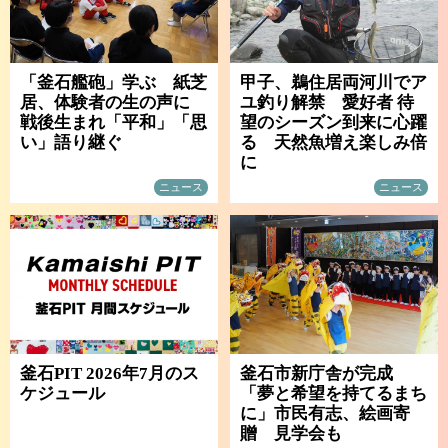
「釜石艦砲」学ぶ 紙芝
甲子、鵜住居両河川でア
居、体験者の生の声に
ユ釣り解禁 愛好者 待
戦後生まれ「平和」「思
望のシーズン到来に心躍
い」語り継ぐ
る 天然魚増え楽しみ倍
に
ニュース
ニュース
釜石PIT 2026年7月のス
釜石市新庁舎が完成
ケジュール
「夢と希望を持てるまち
に」市民有志、絵画寄
贈 見学会も