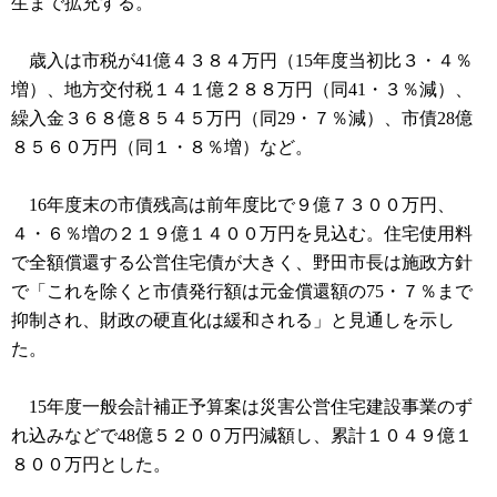
生まで拡充する。
歳入は市税が41億４３８４万円（15年度当初比３・４％
増）、地方交付税１４１億２８８万円（同41・３％減）、
繰入金３６８億８５４５万円（同29・７％減）、市債28億
８５６０万円（同１・８％増）など。
16年度末の市債残高は前年度比で９億７３００万円、
４・６％増の２１９億１４００万円を見込む。住宅使用料
で全額償還する公営住宅債が大きく、野田市長は施政方針
で「これを除くと市債発行額は元金償還額の75・７％まで
抑制され、財政の硬直化は緩和される」と見通しを示し
た。
15年度一般会計補正予算案は災害公営住宅建設事業のず
れ込みなどで48億５２００万円減額し、累計１０４９億１
８００万円とした。