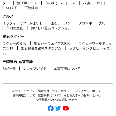
ター
魚河岸テラス
うのすまい・トモス
根浜シーサイド
SL銀河
三陸鉄道
グルメ
ミッフィーカフェかまいし
釜石ラーメン
タウンポート大町
市内の産直
おいしい釜石コレクション
釜石ラグビー
ラグビーのまち
釜石シーウェイブスRFC
ラグビーワールドカッ
プ2019
釜石鵜住居復興スタジアム
ラグビーインタビュー＆コラ
ム
三陸釜石 元気市場
商品一覧
ショップガイド
元気市場について
このサイトについて
運営会社
サイトポリシー
プライバシーポリシー
情報掲載について
広告掲載について
縁とらんすへのお問い合わせ
釜石新聞NewSへのお問い合わせ