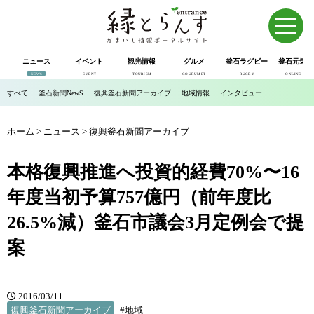
ニュース
イベント
観光情報
グルメ
釜石ラグビー
釜石元気市
NEWS
EVENT
TOURISM
GOURUMET
RUGBY
ONLINE SHOP
すべて
釜石新聞NewS
復興釜石新聞アーカイブ
地域情報
インタビュー
ホーム
>
ニュース
>
復興釜石新聞アーカイブ
本格復興推進へ投資的経費70%〜16
年度当初予算757億円（前年度比
26.5%減）釜石市議会3月定例会で提
案
2016/03/11
復興釜石新聞アーカイブ
#地域