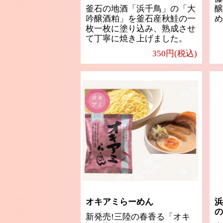
釜石の地酒「浜千鳥」の「大
醸
吟醸酒粕」を釜石産秋鮭の一
め
枚一枚に塗り込み、熟成させ
て丁寧に焼き上げました。
350円(税込)
オキアミらーめん
浜
の
新発売!三陸の春香る「オキ