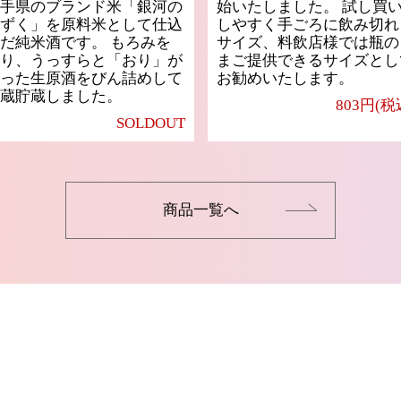
手県のブランド米「銀河の
始いたしました。 試し買
ずく」を原料米として仕込
しやすく手ごろに飲み切れ
だ純米酒です。 もろみを
サイズ、料飲店様では瓶の
り、うっすらと「おり」が
まご提供できるサイズとし
った生原酒をびん詰めして
お勧めいたします。
蔵貯蔵しました。
803円(税
SOLDOUT
商品一覧へ