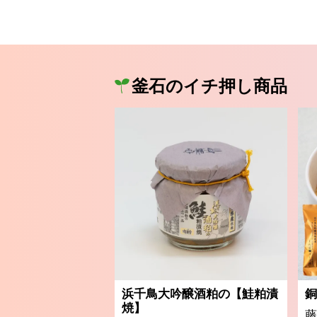
釜石のイチ押し商品
浜千鳥大吟醸酒粕の【鮭粕漬
銅
焼】
藤