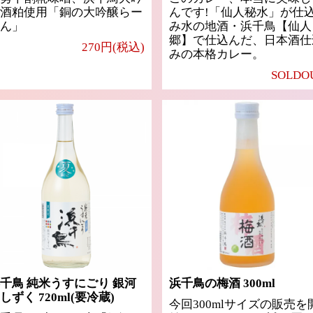
酒粕使用「銅の大吟醸らー
んです!「仙人秘水」が仕
ん」
み水の地酒・浜千鳥【仙人
郷】で仕込んだ、日本酒仕
270円(税込)
みの本格カレー。
SOLDO
千鳥 純米うすにごり 銀河
浜千鳥の梅酒 300ml
しずく 720ml(要冷蔵)
今回300mlサイズの販売を