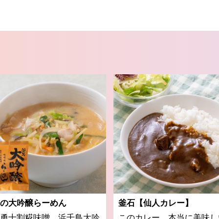
の大吟醸らーめん
釜石【仙人カレー】
勇十割糀味噌、浜千鳥大吟
このカレー、本当に美味し