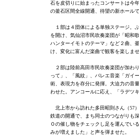
石を皮切りに始まったコンサートは今年
の釜石区間全線開通、待望の新ホール
１部は４団体による単独ステージ。ぷ
を開け、気仙沼市民吹奏楽団が「昭和
ハンターイモトのテーマ」など２曲、
け、変化に富んだ楽曲で観客を楽しま
２部は陸前高田市民吹奏楽団が加わり
って」、「風紋」、バレエ音楽「ガイ
術、表現力を存分に発揮。大迫力の音
わせた。アンコールに応え、「ラデツ
北上市から訪れた多田昭則さん（57
鉄道の開通で、まち同士のつながりも
Ｏの催し物をチェックし足を運んでい
みが増えました」と声を弾ませた。