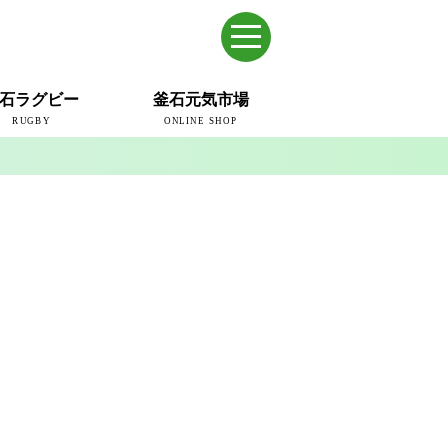
石ラグビー
釜石元気市場
RUGBY
ONLINE SHOP
のまち
ウェイブスRFC
ールドカップ2019
ム
ュー＆コラム