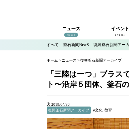
ニュース
イベン
NEWS
EVENT
すべて
釜石新聞NewS
復興釜石新聞アー
すべて
釜石新聞NewS
復興釜石新聞アーカイブ
地域情報
インタビュー
釜石のイベント情報
ホーム
>
ニュース
>
復興釜石新聞アーカイブ
「三陸は一つ」ブラスで
ト〜沿岸５団体、釜石
2019/04/30
復興釜石新聞アーカイブ
#文化･教育