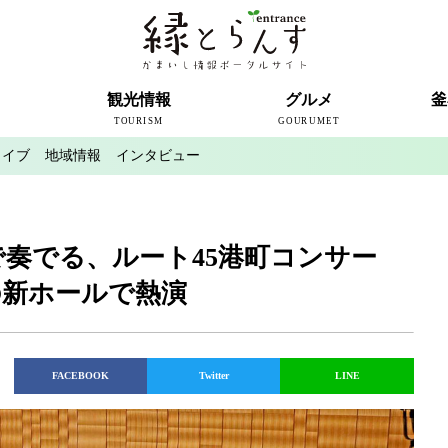
ト
観光情報
グルメ
釜
TOURISM
GOURUMET
カイブ
地域情報
インタビュー
近代製鉄発祥の地
観光スポット
宿泊情報
釜石情報交流センター
魚河岸テラス
うのすまい・トモス
根浜シーサイド
SL銀河
三陸鉄道
ミッフィーカフェかまいし
釜石ラーメン
タウンポート大町
市内の産直
おいしい釜石コレクション
ラグビー
釜石シー
ラグビーワ
スタジア
インタビ
奏でる、ルート45港町コンサー
の新ホールで熱演
FACEBOOK
Twitter
LINE