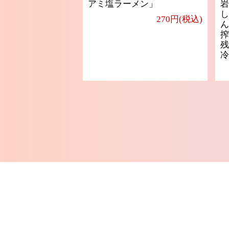
アミ塩ラーメン」
岩
し
270円(税込)
ん
搾
残
冷