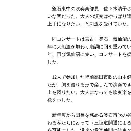
釜石東中の吹奏楽部員、佐々木清子さ
いな音だった。大人の演奏はやっぱり
上手になりたい」と刺激を受けていた
同コンサートは宮古、釜石、気仙沼の
年に大船渡が加わり順調に回を重ねてい
年、再び気仙沼に集い、コンサートを復
した。
12人で参加した陸前高田市吹の山本健
たが、胸を借りる形で楽しんで演奏で
上を図りたい。大人になっても吹奏楽
欲を示した。
新年度から団長を務める釜石市吹の谷
ねる私たちにとって（三陸道開通によ
を可能にした。沿岸の音楽仲間の結束