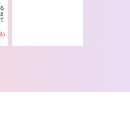
い
る
ま
て
込)