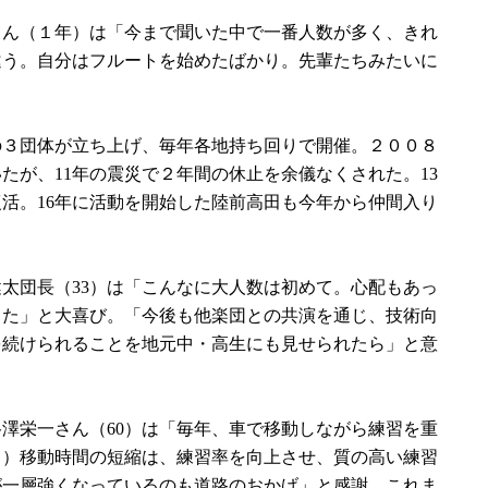
ん（１年）は「今まで聞いた中で一番人数が多く、きれ
違う。自分はフルートを始めたばかり。先輩たちみたいに
。
３団体が立ち上げ、毎年各地持ち回りで開催。２００８
たが、11年の震災で２年間の休止を余儀なくされた。13
活。16年に活動を開始した陸前高田も今年から仲間入り
太団長（33）は「こんなに大人数は初めて。心配もあっ
きた」と大喜び。「今後も他楽団との共演を通じ、技術向
を続けられることを地元中・高生にも見せられたら」と意
澤栄一さん（60）は「毎年、車で移動しながら練習を重
る）移動時間の短縮は、練習率を向上させ、質の高い練習
が一層強くなっているのも道路のおかげ」と感謝。これま