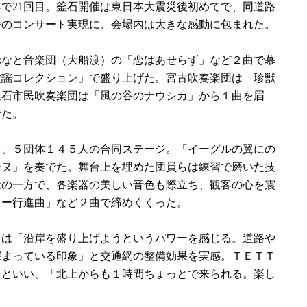
で21回目。釜石開催は東日本大震災後初めてで、同道路
でのコンサート実現に、会場内は大きな感動に包まれた。
なと音楽団（大船渡）の「恋はあせらず」など２曲で幕
歌謡コレクション」で盛り上げた。宮古吹奏楽団は「珍獣
釜石市民吹奏楽団は「風の谷のナウシカ」から１曲を届
せた。
、５団体１４５人の合同ステージ。「イーグルの翼にの
ーヌ」を奏でた。舞台上を埋めた団員らは練習で磨いた技
量の一方で、各楽器の美しい音色も際立ち、観客の心を震
キー行進曲」など２曲で締めくくった。
）は「沿岸を盛り上げようというパワーを感じる。道路や
深まっている印象」と交通網の整備効果を実感。ＴＥＴＴ
るといい、「北上からも１時間ちょっとで来られる。楽し