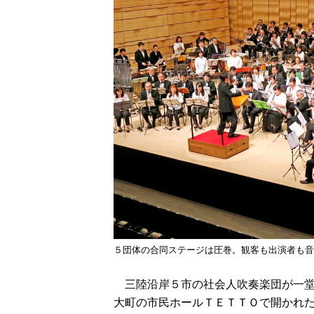
５団体の合同ステージは圧巻。観客も出演者も音
三陸沿岸５市の社会人吹奏楽団が一堂に
大町の市民ホールＴＥＴＴＯで開かれ