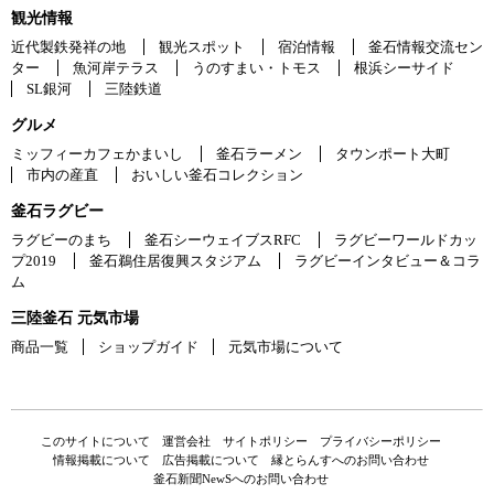
観光情報
近代製鉄発祥の地
観光スポット
宿泊情報
釜石情報交流セン
ター
魚河岸テラス
うのすまい・トモス
根浜シーサイド
SL銀河
三陸鉄道
グルメ
ミッフィーカフェかまいし
釜石ラーメン
タウンポート大町
市内の産直
おいしい釜石コレクション
釜石ラグビー
ラグビーのまち
釜石シーウェイブスRFC
ラグビーワールドカッ
プ2019
釜石鵜住居復興スタジアム
ラグビーインタビュー＆コラ
ム
三陸釜石 元気市場
商品一覧
ショップガイド
元気市場について
このサイトについて
運営会社
サイトポリシー
プライバシーポリシー
情報掲載について
広告掲載について
縁とらんすへのお問い合わせ
釜石新聞NewSへのお問い合わせ