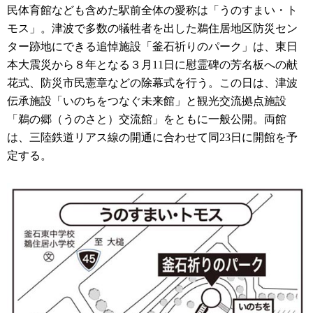
民体育館なども含めた駅前全体の愛称は「うのすまい・ト
モス」。津波で多数の犠牲者を出した鵜住居地区防災セン
ター跡地にできる追悼施設「釜石祈りのパーク」は、東日
本大震災から８年となる３月11日に慰霊碑の芳名板への献
花式、防災市民憲章などの除幕式を行う。この日は、津波
伝承施設「いのちをつなぐ未来館」と観光交流拠点施設
「鵜の郷（うのさと）交流館」をともに一般公開。両館
は、三陸鉄道リアス線の開通に合わせて同23日に開館を予
定する。