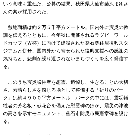
いう意味も重ねた。公募の結果、秋田県大仙市藤沢まゆさ
んの案が採用された。
敷地面積は約２万５千平方メートル。国内外に震災の教
訓を伝えるとともに、今年秋に開催されるラグビーワール
ドカップ（Ｗ杯）に向けて建設された釜石鵜住居復興スタ
ジアムと併せ、国内外から寄せられた復興支援への感謝の
気持ちと、悲劇が繰り返されないまちづくりを広く発信す
る。
このうち震災犠牲者を慰霊、追悼し、生きることの大切
さ、素晴らしさを感じる場として整備する「祈りのパー
ク」は約４９００平方メートル。パークの中には、震災犠
牲者の芳名板・献花台を備えた慰霊碑のほか、震災の津波
の高さを示すモニュメント、釜石市防災市民憲章碑を設け
る。