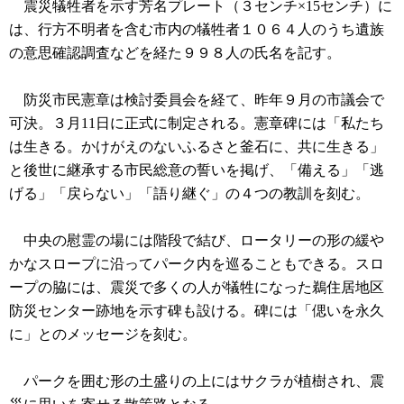
震災犠牲者を示す芳名プレート（３センチ×15センチ）に
は、行方不明者を含む市内の犠牲者１０６４人のうち遺族
の意思確認調査などを経た９９８人の氏名を記す。
防災市民憲章は検討委員会を経て、昨年９月の市議会で
可決。３月11日に正式に制定される。憲章碑には「私たち
は生きる。かけがえのないふるさと釜石に、共に生きる」
と後世に継承する市民総意の誓いを掲げ、「備える」「逃
げる」「戻らない」「語り継ぐ」の４つの教訓を刻む。
中央の慰霊の場には階段で結び、ロータリーの形の緩や
かなスロープに沿ってパーク内を巡ることもできる。スロ
ープの脇には、震災で多くの人が犠牲になった鵜住居地区
防災センター跡地を示す碑も設ける。碑には「偲いを永久
に」とのメッセージを刻む。
パークを囲む形の土盛りの上にはサクラが植樹され、震