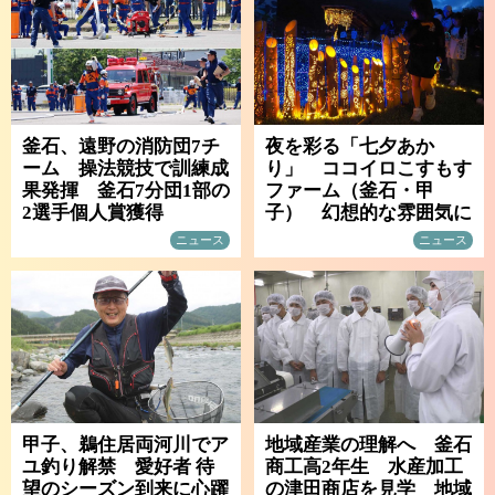
釜石、遠野の消防団7チ
夜を彩る「七夕あか
ーム 操法競技で訓練成
り」 ココイロこすもす
果発揮 釜石7分団1部の
ファーム（釜石・甲
2選手個人賞獲得
子） 幻想的な雰囲気に
ニュース
ニュース
甲子、鵜住居両河川でア
地域産業の理解へ 釜石
ユ釣り解禁 愛好者 待
商工高2年生 水産加工
望のシーズン到来に心躍
の津田商店を見学 地域