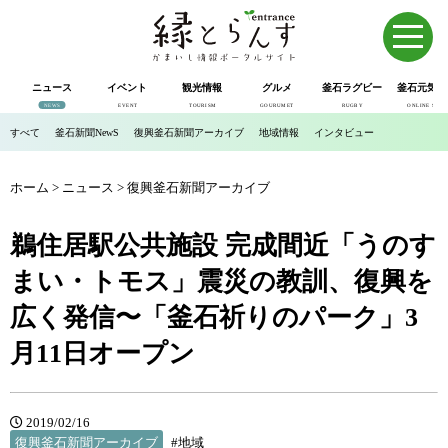
ニュース
イベント
観光情報
グルメ
釜石ラグビー
釜石元気市
NEWS
EVENT
TOURISM
GOURUMET
RUGBY
ONLINE SHOP
すべて
釜石新聞NewS
復興釜石新聞アーカイブ
地域情報
インタビュー
ホーム
>
ニュース
>
復興釜石新聞アーカイブ
鵜住居駅公共施設 完成間近「うのす
まい・トモス」震災の教訓、復興を
広く発信〜「釜石祈りのパーク」3
月11日オープン
2019/02/16
復興釜石新聞アーカイブ
#地域