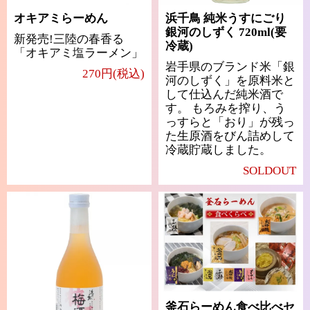
オキアミらーめん
浜千鳥 純米うすにごり
銀河のしずく 720ml(要
新発売!三陸の春香る
冷蔵)
「オキアミ塩ラーメン」
岩手県のブランド米「銀
270円(税込)
河のしずく」を原料米と
して仕込んだ純米酒で
す。 もろみを搾り、う
っすらと「おり」が残っ
た生原酒をびん詰めして
冷蔵貯蔵しました。
SOLDOUT
釜石らーめん食べ比べセ