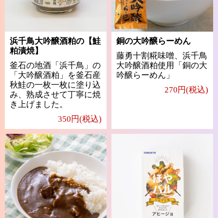
浜千鳥大吟醸酒粕の【鮭
銅の大吟醸らーめん
粕漬焼】
藤勇十割糀味噌、浜千鳥
釜石の地酒「浜千鳥」の
大吟醸酒粕使用「銅の大
「大吟醸酒粕」を釜石産
吟醸らーめん」
秋鮭の一枚一枚に塗り込
270円(税込)
み、熟成させて丁寧に焼
き上げました。
350円(税込)