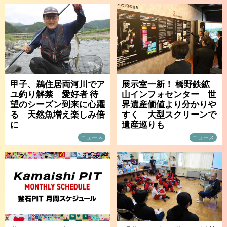
甲子、鵜住居両河川でア
展示室一新！ 橋野鉄鉱
ユ釣り解禁 愛好者 待
山インフォセンター 世
望のシーズン到来に心躍
界遺産価値より分かりや
る 天然魚増え楽しみ倍
すく 大型スクリーンで
に
遺産巡りも
ニュース
ニュース