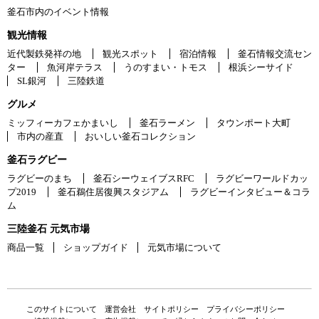
釜石市内のイベント情報
観光情報
近代製鉄発祥の地
観光スポット
宿泊情報
釜石情報交流セン
ター
魚河岸テラス
うのすまい・トモス
根浜シーサイド
SL銀河
三陸鉄道
グルメ
ミッフィーカフェかまいし
釜石ラーメン
タウンポート大町
市内の産直
おいしい釜石コレクション
釜石ラグビー
ラグビーのまち
釜石シーウェイブスRFC
ラグビーワールドカッ
プ2019
釜石鵜住居復興スタジアム
ラグビーインタビュー＆コラ
ム
三陸釜石 元気市場
商品一覧
ショップガイド
元気市場について
このサイトについて
運営会社
サイトポリシー
プライバシーポリシー