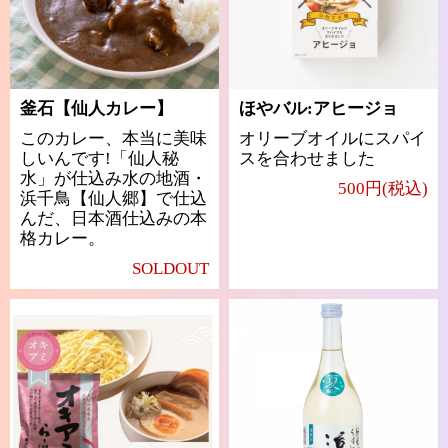
釜石【仙人カレー】
ほやバル:アヒージョ
このカレー、本当に美味
オリーブオイルにスパイ
しいんです!「仙人秘
スを合わせました
水」が仕込み水の地酒・
500円(税込)
浜千鳥【仙人郷】で仕込
んだ、日本酒仕込みの本
格カレー。
SOLDOUT