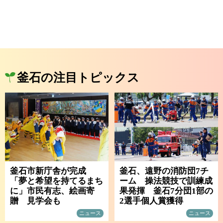
釜石の注目トピックス
釜石市新庁舎が完成
釜石、遠野の消防団7チ
「夢と希望を持てるまち
ーム 操法競技で訓練成
に」市民有志、絵画寄
果発揮 釜石7分団1部の
贈 見学会も
2選手個人賞獲得
ニュース
ニュース