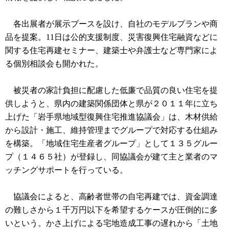
各出展者が展示ブースを設け、自社のモデルプランや商
品を提案。11日は公的支援制度、災害復興住宅融資などに
関する住宅再建セミナー、建築士や弁護士など専門家によ
る個別相談会も開かれた。
被災者の家計負担に配慮した低廉で品質の良い住宅を提
供しようと、県内の建築関係団体と県が２０１１年に立ち
上げた「岩手県地域型復興住宅推進協議会」は、木材供給
から設計・施工、維持管理までグループで対応する仕組み
を構築。「地域住宅生産者グループ」として１３５グルー
プ（１４６５社）が登録し、同協議会が建て主と業者のマ
ッチングサポートを行っている。
協議会によると、高齢者世帯の自宅再建では、資金調達
の難しさから１千万円以下を希望するケースが圧倒的に多
いという。かさ上げによる宅地造成工事の遅れから「土地