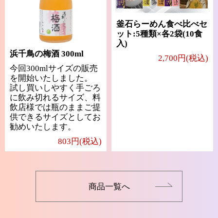
釜石らーめん食べ比べセ
ット:5種類×各2袋(10食
入)
浜千鳥の梅酒 300ml
2,700円(税込)
今回300mlサイズの販売
を開始いたしました。
試し買いしやすく手ごろ
に飲み切れるサイズ、料
飲店様では瓶のままご提
供できるサイズとしてお
勧めいたします。
803円(税込)
商品一覧へ