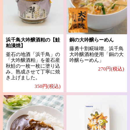
浜千鳥大吟醸酒粕の【鮭
銅の大吟醸らーめん
粕漬焼】
藤勇十割糀味噌、浜千鳥
釜石の地酒「浜千鳥」の
大吟醸酒粕使用「銅の大
「大吟醸酒粕」を釜石産
吟醸らーめん」
秋鮭の一枚一枚に塗り込
270円(税込)
み、熟成させて丁寧に焼
き上げました。
350円(税込)