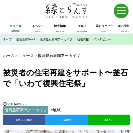
ニュース
イベント
観光情報
グルメ
釜石ラグビー
釜石元気市
NEWS
EVENT
TOURISM
GOURUMET
RUGBY
ONLINE SHOP
すべて
釜石新聞NewS
復興釜石新聞アーカイブ
地域情報
インタビュー
ホーム
>
ニュース
>
復興釜石新聞アーカイブ
被災者の住宅再建をサポート〜釜石
で「いわて復興住宅祭」
2016/09/23
復興釜石新聞アーカイブ
#地域
FACEBOOK
Twitter
LINE