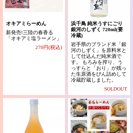
オキアミらーめん
浜千鳥 純米うすにごり
銀河のしずく 720ml(要
新発売!三陸の春香る
冷蔵)
「オキアミ塩ラーメン」
岩手県のブランド米「銀
270円(税込)
河のしずく」を原料米と
して仕込んだ純米酒で
す。 もろみを搾り、う
っすらと「おり」が残っ
た生原酒をびん詰めして
冷蔵貯蔵しました。
SOLDOUT