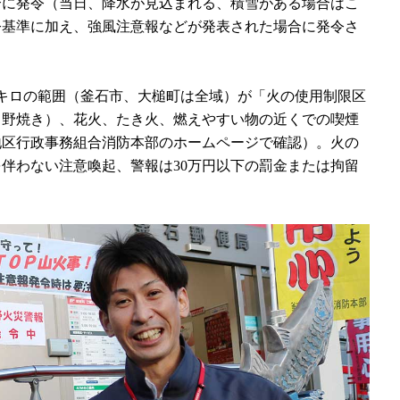
合に発令（当日、降水が見込まれる、積雪がある場合はこ
令基準に加え、強風注意報などが発表された場合に発令さ
キロの範囲（釜石市、大槌町は全域）が「火の使用制限区
（野焼き）、花火、たき火、燃えやすい物の近くでの喫煙
地区行政事務組合消防本部のホームページで確認）。火の
伴わない注意喚起、警報は30万円以下の罰金または拘留