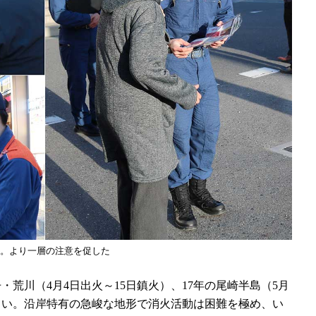
。より一層の注意を促した
・荒川（4月4日出火～15日鎮火）、17年の尾崎半島（5月
しい。沿岸特有の急峻な地形で消火活動は困難を極め、い