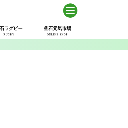
石ラグビー
釜石元気市場
RUGBY
ONLINE SHOP
のまち
ウェイブスRFC
ールドカップ2019
ム
ュー＆コラム