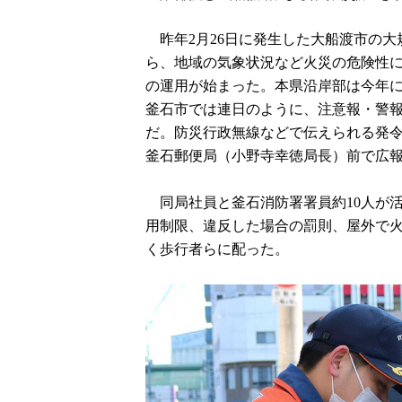
昨年2月26日に発生した大船渡市の大
ら、地域の気象状況など火災の危険性
の運用が始まった。本県沿岸部は今年
釜石市では連日のように、注意報・警
だ。防災行政無線などで伝えられる発令
釜石郵便局（小野寺幸徳局長）前で広
同局社員と釜石消防署署員約10人が
用制限、違反した場合の罰則、屋外で
く歩行者らに配った。