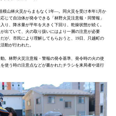
規模山林火災からまもなく1年―。同火災を受け本年1月か
に応じて自治体が発令できる「林野火災注意報・同警報」
に入り、降水量が平年を大きく下回り、乾燥状態が続く。
報が出ていて、火の取り扱いにはより一層の注意が必要
だが、市民により理解してもらおうと、19日、只越町の
報活動が行われた。
活動。林野火災注意報・警報の発令基準、発令時の火の使
火を使う時の注意点などが書かれたチラシを来局者や道行