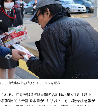
報」、山火事防止を呼びかけるチラシを配布
される。注意報は①前3日間の合計降水量が1ミリ以下、
下②前3日間の合計降水量が1ミリ以下、かつ乾燥注意報が