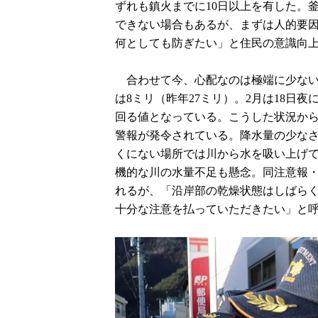
ずれも鎮火までに10日以上を有した。
できない場合もあるが、まずは人的要
何としても防ぎたい」と住民の意識向
合わせて今、心配なのは極端に少ない
は8ミリ（昨年27ミリ）。2月は18日
回る値となっている。こうした状況から、
警報が発令されている。降水量の少な
くにない場所では川から水を吸い上げ
機的な川の水量不足も懸念。同注意報
れるが、「沿岸部の乾燥状態はしばら
十分な注意を払っていただきたい」と