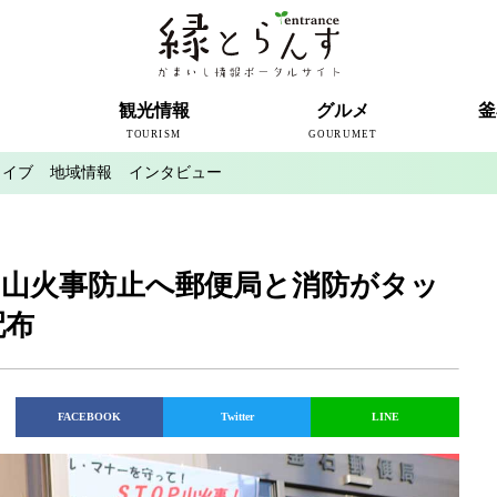
ト
観光情報
グルメ
釜
TOURISM
GOURUMET
カイブ
地域情報
インタビュー
近代製鉄発祥の地
観光スポット
宿泊情報
釜石情報交流センター
魚河岸テラス
うのすまい・トモス
根浜シーサイド
SL銀河
三陸鉄道
ミッフィーカフェかまいし
釜石ラーメン
タウンポート大町
市内の産直
おいしい釜石コレクション
ラグビー
釜石シー
ラグビーワ
スタジア
インタビ
 山火事防止へ郵便局と消防がタッ
配布
FACEBOOK
Twitter
LINE