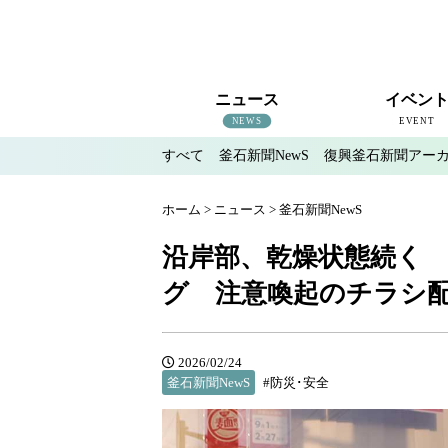
ニュース
イベン
NEWS
EVENT
すべて
釜石新聞NewS
復興釜石新聞アー
すべて
釜石新聞NewS
復興釜石新聞アーカイブ
地域情報
インタビュー
釜石のイベント情報
ホーム
>
ニュース
>
釜石新聞NewS
沿岸部、乾燥状態続く
グ 注意喚起のチラシ
2026/02/24
釜石新聞NewS
#防災･安全