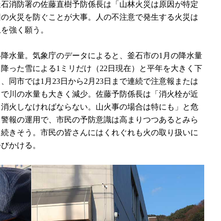
釜石消防署の佐藤直樹予防係長は「山林火災は原因が特定
因の火災を防ぐことが大事。人の不注意で発生する火災は
上を強く願う。
降水量。気象庁のデータによると、釜石市の1月の降水量
夜に降った雪による1ミリだけ（22日現在）と平年を大きく下
同市では1月23日から2月23日まで連続で注意報または
さで川の水量も大きく減少。佐藤予防係長は「消火栓が近
て消火しなければならない。山火事の場合は特にも」と危
・警報の運用で、市民の予防意識は高まりつつあるとみら
く続きそう。市民の皆さんにはくれぐれも火の取り扱いに
呼びかける。