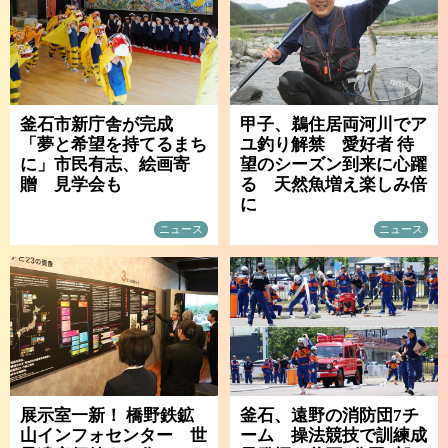
釜石市新庁舎が完成
甲子、鵜住居両河川でア
「夢と希望を持てるまち
ユ釣り解禁 愛好者 待
に」市民有志、絵画寄
望のシーズン到来に心躍
贈 見学会も
る 天然魚増え楽しみ倍
に
ニュース
ニュース
展示室一新！ 橋野鉄鉱
釜石、遠野の消防団7チ
山インフォセンター 世
ーム 操法競技で訓練成