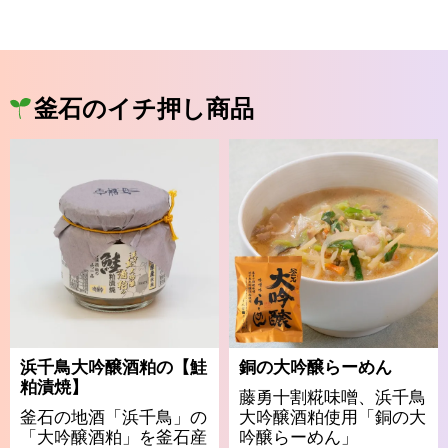
釜石のイチ押し商品
浜千鳥大吟醸酒粕の【鮭
銅の大吟醸らーめん
粕漬焼】
藤勇十割糀味噌、浜千鳥
釜石の地酒「浜千鳥」の
大吟醸酒粕使用「銅の大
「大吟醸酒粕」を釜石産
吟醸らーめん」