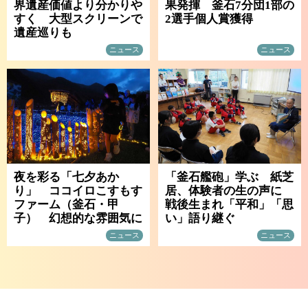
界遺産価値より分かりや
果発揮 釜石7分団1部の
すく 大型スクリーンで
2選手個人賞獲得
遺産巡りも
ニュース
ニュース
夜を彩る「七夕あか
「釜石艦砲」学ぶ 紙芝
り」 ココイロこすもす
居、体験者の生の声に
ファーム（釜石・甲
戦後生まれ「平和」「思
子） 幻想的な雰囲気に
い」語り継ぐ
ニュース
ニュース