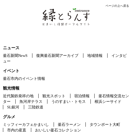
ページの上へ戻る
ニュース
釜石新聞NewS
復興釜石新聞アーカイブ
地域情報
インタビ
ュー
イベント
釜石市内のイベント情報
観光情報
近代製鉄発祥の地
観光スポット
宿泊情報
釜石情報交流セン
ター
魚河岸テラス
うのすまい・トモス
根浜シーサイド
SL銀河
三陸鉄道
グルメ
ミッフィーカフェかまいし
釜石ラーメン
タウンポート大町
市内の産直
おいしい釜石コレクション