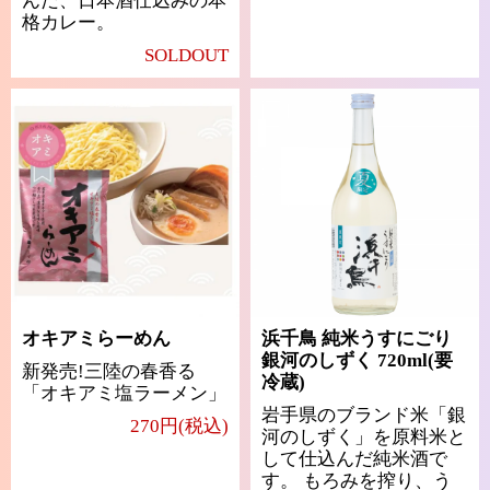
んだ、日本酒仕込みの本
格カレー。
SOLDOUT
オキアミらーめん
浜千鳥 純米うすにごり
銀河のしずく 720ml(要
新発売!三陸の春香る
冷蔵)
「オキアミ塩ラーメン」
岩手県のブランド米「銀
270円(税込)
河のしずく」を原料米と
して仕込んだ純米酒で
す。 もろみを搾り、う