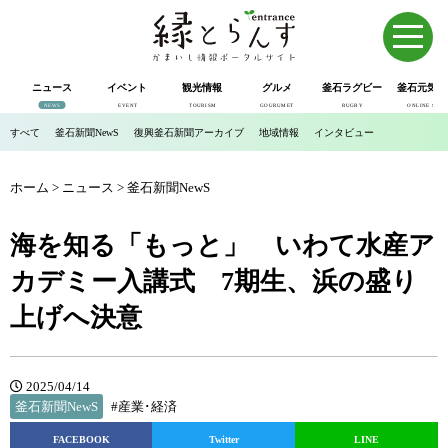
ニュース
イベント
観光情報
グルメ
釜石ラグビー
釜石元気市
NEWS
EVENT
TOURISM
GOURUMET
RUGBY
ONLINE SHOP
すべて
釜石新聞NewS
復興釜石新聞アーカイブ
地域情報
インタビュー
ホーム
>
ニュース
>
釜石新聞NewS
海を知る「もっと」 いわて水産ア
カデミー入講式 7期生、浜の盛り
上げへ決意
2025/04/14
釜石新聞NewS
#産業･経済
FACEBOOK
Twitter
LINE