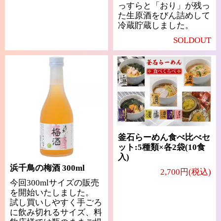
っすらと「おり」が残っ
た生原酒をびん詰めして
冷蔵貯蔵しました。
SOLDOUT
釜石らーめん食べ比べセ
ット:5種類×各2袋(10食
入)
浜千鳥の梅酒 300ml
2,700円(税込)
今回300mlサイズの販売
を開始いたしました。
試し買いしやすく手ごろ
に飲み切れるサイズ、料