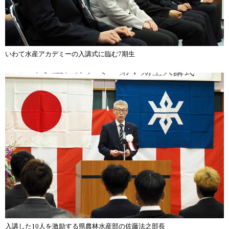
いわて水産アカデミーの入講式に臨む7期生
入講した10人を激励する県農林水産部の佐藤法之部長