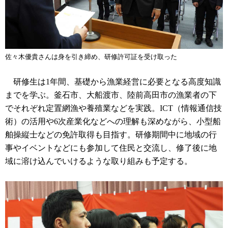
佐々木優貴さんは身を引き締め、研修許可証を受け取った
研修生は1年間、基礎から漁業経営に必要となる高度知識
までを学ぶ。釜石市、大船渡市、陸前高田市の漁業者の下
でそれぞれ定置網漁や養殖業などを実践。ICT（情報通信技
術）の活用や6次産業化などへの理解も深めながら、小型船
舶操縦士などの免許取得も目指す。研修期間中に地域の行
事やイベントなどにも参加して住民と交流し、修了後に地
域に溶け込んでいけるような取り組みも予定する。