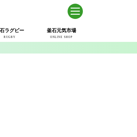
石ラグビー
釜石元気市場
RUGBY
ONLINE SHOP
のまち
ウェイブスRFC
ールドカップ2019
ム
ュー＆コラム