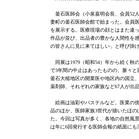
釜石医師会（小泉嘉明会長、会員52人
妻町の釜石医師会館で始まった。会員
を展示する。医療現場の顔とはまた違
作品が並び、出品者の豊かな人間性を感
の皆さんに見に来てほしい」と呼び掛
同展は1979（昭和54）年から続く
で3年間の中止はあったものの、脈々と
釜石大槌地区の開業医や地区内の国立
薬剤師、それぞれの家族など67人が出品
絵画は油彩やパステルなど。医業の傍
品のほか、医師家族3世代が描いたほの
た。今回は写真が多く、各地の自然風
は年に6回発行する医師会報の紙面にも