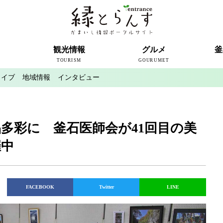
ト
観光情報
グルメ
釜
TOURISM
GOURUMET
カイブ
地域情報
インタビュー
近代製鉄発祥の地
観光スポット
宿泊情報
釜石情報交流センター
魚河岸テラス
うのすまい・トモス
根浜シーサイド
SL銀河
三陸鉄道
ミッフィーカフェかまいし
釜石ラーメン
タウンポート大町
市内の産直
おいしい釜石コレクション
ラグビー
釜石シー
ラグビーワ
スタジア
インタビ
多彩に 釜石医師会が41回目の美
催中
FACEBOOK
Twitter
LINE