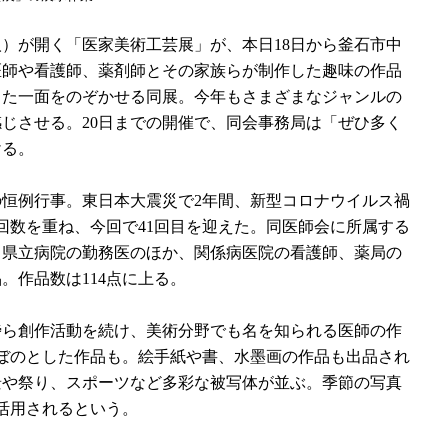
）が開く「医家美術工芸展」が、本日18日から釜石市中
医師や看護師、薬剤師とその家族らが制作した趣味の作品
った一面をのぞかせる同展。今年もさまざまなジャンルの
じさせる。20日までの開催で、同会事務局は「ぜひ多く
ける。
秋の恒例行事。東日本大震災で2年間、新型コロナウイルス禍
回数を重ね、今回で41回目を迎えた。同医師会に所属する
、県立病院の勤務医のほか、関係病医院の看護師、薬局の
。作品数は114点に上る。
ら創作活動を続け、美術分野でも名を知られる医師の作
ぼのとした作品も。絵手紙や書、水墨画の作品も出品され
景や祭り、スポーツなど多彩な被写体が並ぶ。季節の写真
活用されるという。