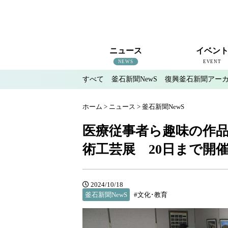
ニュース
イベン
NEWS
EVENT
すべて
釜石新聞NewS
復興釜石新聞アー
すべて
釜石新聞NewS
復興釜石新聞アーカイブ
地域情報
インタビュー
釜石のイベント情報
ホーム
>
ニュース
>
釜石新聞NewS
医療従事者ら趣味の作品
術工芸展 20日まで開
2024/10/18
釜石新聞NewS
#文化･教育