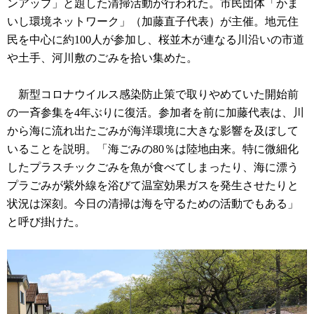
ンアップ」と題した清掃活動が行われた。市民団体「かま
いし環境ネットワーク」（加藤直子代表）が主催。地元住
民を中心に約100人が参加し、桜並木が連なる川沿いの市道
や土手、河川敷のごみを拾い集めた。
新型コロナウイルス感染防止策で取りやめていた開始前
の一斉参集を4年ぶりに復活。参加者を前に加藤代表は、川
から海に流れ出たごみが海洋環境に大きな影響を及ぼして
いることを説明。「海ごみの80％は陸地由来。特に微細化
したプラスチックごみを魚が食べてしまったり、海に漂う
プラごみが紫外線を浴びて温室効果ガスを発生させたりと
状況は深刻。今日の清掃は海を守るための活動でもある」
と呼び掛けた。