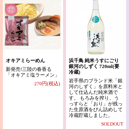
オキアミらーめん
浜千鳥 純米うすにごり
銀河のしずく 720ml(要
新発売!三陸の春香る
冷蔵)
「オキアミ塩ラーメン」
岩手県のブランド米「銀
270円(税込)
河のしずく」を原料米と
して仕込んだ純米酒で
す。 もろみを搾り、う
っすらと「おり」が残っ
た生原酒をびん詰めして
冷蔵貯蔵しました。
SOLDOUT