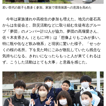
若い世代の親子も数多く参加。家族で環境保護への意識を高めた
今年は家族連れや高校生の参加も増えた。地元の釜石高
からは生徒会と、防災活動などに取り組む生徒有志グルー
プ「夢団」のメンバー計12人が協力。夢団の髙堰愛さん、
佐々木友香さん（ともに3年）は「想像よりもごみが多い。
特に瓶や缶など飲み物系」と現状に驚いた様子。「せっか
くの桜の名所。下を見た時にごみが散乱していたら残念な
気持ちになる。きれいになったらもっと人が来てくれるは
ず。こうした活動はとても大事」と意義を感じた。