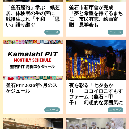
「釜石艦砲」学ぶ 紙芝
釜石市新庁舎が完成
居、体験者の生の声に
「夢と希望を持てるまち
戦後生まれ「平和」「思
に」市民有志、絵画寄
い」語り継ぐ
贈 見学会も
ニュース
ニュース
釜石PIT 2026年7月のス
夜を彩る「七夕あか
ケジュール
り」 ココイロこすもす
ファーム（釜石・甲
子） 幻想的な雰囲気に
ニュース
ニュース