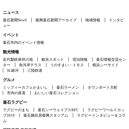
ニュース
釜石新聞NewS
復興釜石新聞アーカイブ
地域情報
インタビ
ュー
イベント
釜石市内のイベント情報
観光情報
近代製鉄発祥の地
観光スポット
宿泊情報
釜石情報交流セン
ター
魚河岸テラス
うのすまい・トモス
根浜シーサイド
SL銀河
三陸鉄道
グルメ
ミッフィーカフェかまいし
釜石ラーメン
タウンポート大町
市内の産直
おいしい釜石コレクション
釜石ラグビー
ラグビーのまち
釜石シーウェイブスRFC
ラグビーワールドカッ
プ2019
釜石鵜住居復興スタジアム
ラグビーインタビュー＆コラ
ム