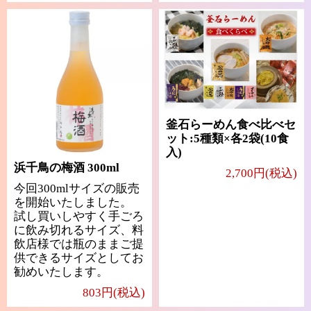
釜石らーめん食べ比べセ
ット:5種類×各2袋(10食
入)
浜千鳥の梅酒 300ml
2,700円(税込)
今回300mlサイズの販売
を開始いたしました。
試し買いしやすく手ごろ
に飲み切れるサイズ、料
飲店様では瓶のままご提
供できるサイズとしてお
勧めいたします。
803円(税込)