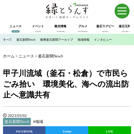
ニュース
イベント
観光情報
グルメ
釜石ラグビー
釜石元気市
NEWS
EVENT
TOURISM
GOURUMET
RUGBY
ONLINE SHOP
すべて
釜石新聞NewS
復興釜石新聞アーカイブ
地域情報
インタビュー
ホーム
>
ニュース
>
釜石新聞NewS
甲子川流域（釜石・松倉）で市民ら
ごみ拾い 環境美化、海への流出防
止へ意識共有
2023/05/02
釜石新聞NewS
#地域
FACEBOOK
Twitter
LINE