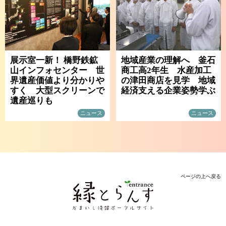
展示室一新！ 橋野鉄鉱
地域産業の理解へ 釜石
山インフォセンター 世
商工高2年生 水産加工
界遺産価値より分かりや
の津田商店を見学 地域
すく 大型スクリーンで
経済支える企業姿勢学ぶ
遺産巡りも
ニュース
ニュース
ページの上へ戻る