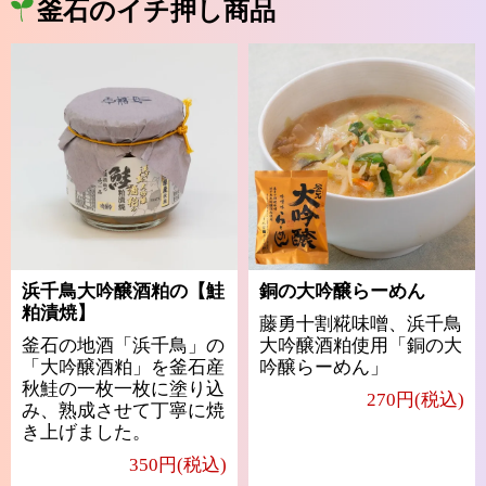
釜石のイチ押し商品
浜千鳥大吟醸酒粕の【鮭
銅の大吟醸らーめん
粕漬焼】
藤勇十割糀味噌、浜千鳥
釜石の地酒「浜千鳥」の
大吟醸酒粕使用「銅の大
「大吟醸酒粕」を釜石産
吟醸らーめん」
秋鮭の一枚一枚に塗り込
270円(税込)
み、熟成させて丁寧に焼
き上げました。
350円(税込)