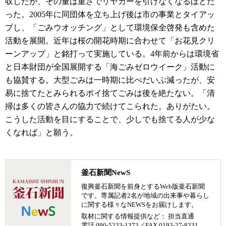
収したが、その量は重さでリヤカーを引けなくなるほどだ
った。2005年に同団体を立ち上げ後は市の事業とタイアッ
プし、「ごみウオッチング」として環境保全啓発も含めた
活動を展開。近年は桜の開花時期に合わせて「お花見クリ
ーンアップ」と銘打って実施している。4年前からは環境省
と日本財団が全国展開する「海ごみゼロウイーク」活動に
も協賛する。大型ごみは一時期に比べだいぶ減ったが、安
易に捨てたとみられるポイ捨てごみは後を絶たない。「清
掃は多くの皆さんの協力で続けてこられた。ありがたい。
こうした活動を目にすることで、少しでも捨てる人が少な
くなれば」と願う。
釜石新聞NewS
復興釜石新聞を前身とするWeb版釜石新聞
です。専属記者2名が地域の出来事や暮らし
に関する様々なNEWSをお届けします。
取材に関する情報提供など： 担当直通
電話 090-5233-1373／FAX 0193-27-8331