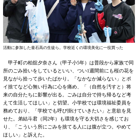
活動に参加した釜石高の生徒ら。学校近くの環境美化に一役買った
甲子町の柏舘夕奈さん（甲子小5年）は普段から家族で同
所のごみ拾いをしているといい、つい1週間前にも桜の花を
見ながら拾って歩いたばかり。「なかなか減らない」とポ
イ捨てなど心無い行為に心を痛め、「（自然を汚すと）将
来の自分たちに影響が出る。ごみは自分で持ち帰るなど考
えて生活してほしい」と切望。小学校では環境福祉委員を
務めており、「学校でも呼び掛けていきたい」と意欲を見
せた。弟結斗君（同2年）も環境を守る大切さを感じてお
り、「こういう所にごみを捨てる人には腹が立つ。やめて
ほしい」と訴えた。