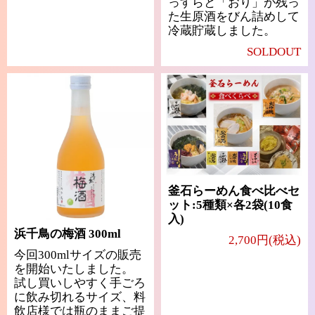
っすらと「おり」が残っ
た生原酒をびん詰めして
冷蔵貯蔵しました。
SOLDOUT
釜石らーめん食べ比べセ
ット:5種類×各2袋(10食
入)
浜千鳥の梅酒 300ml
2,700円(税込)
今回300mlサイズの販売
を開始いたしました。
試し買いしやすく手ごろ
に飲み切れるサイズ、料
飲店様では瓶のままご提