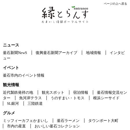
ページの上へ戻る
ニュース
釜石新聞NewS
復興釜石新聞アーカイブ
地域情報
インタビ
ュー
イベント
釜石市内のイベント情報
観光情報
近代製鉄発祥の地
観光スポット
宿泊情報
釜石情報交流セン
ター
魚河岸テラス
うのすまい・トモス
根浜シーサイド
SL銀河
三陸鉄道
グルメ
ミッフィーカフェかまいし
釜石ラーメン
タウンポート大町
市内の産直
おいしい釜石コレクション