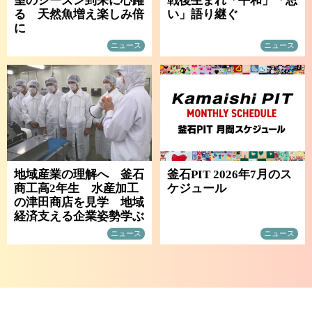
望のシーズン到来に心躍
戦後生まれ「平和」「思
る 天然魚増え楽しみ倍
い」語り継ぐ
に
ニュース
ニュース
地域産業の理解へ 釜石
釜石PIT 2026年7月のス
商工高2年生 水産加工
ケジュール
の津田商店を見学 地域
経済支える企業姿勢学ぶ
ニュース
ニュース