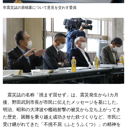
市震災誌の原稿案について意見を交わす委員
震災誌の名称「撓まず屈せず」は、震災発生から1カ月
後、野田武則市長が市民に伝えたメッセージを基にした。
明治、昭和の大津波や艦砲射撃の被災から立ち上がってき
た歴史、困難を乗り越え成功させた鉄づくりなど、市民に
受け継がれてきた「不撓不屈（ふとうふくつ）」の精神を