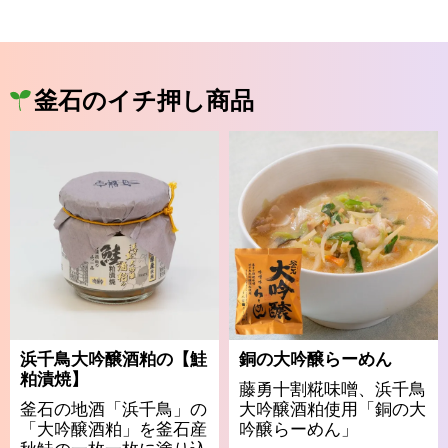
釜石のイチ押し商品
浜千鳥大吟醸酒粕の【鮭
銅の大吟醸らーめん
粕漬焼】
藤勇十割糀味噌、浜千鳥
釜石の地酒「浜千鳥」の
大吟醸酒粕使用「銅の大
「大吟醸酒粕」を釜石産
吟醸らーめん」