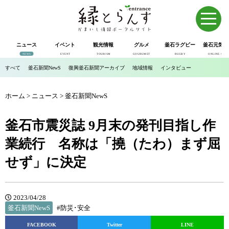
ニュース
イベント
観光情報
グルメ
釜石ラグビー
釜石元気市
NEWS
EVENT
TOURISM
GOURUMET
RUGBY
ONLINE SHOP
すべて
釜石新聞NewS
復興釜石新聞アーカイブ
地域情報
インタビュー
ホーム
>
ニュース
>
釜石新聞NewS
釜石市震災誌 9月末の発刊目指し作
業続行 名称は「撓（たわ）まず屈
せず」に決定
2023/04/28
釜石新聞NewS
#防災･安全
FACEBOOK
Twitter
LINE