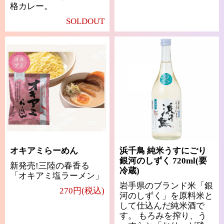
格カレー。
SOLDOUT
オキアミらーめん
浜千鳥 純米うすにごり
銀河のしずく 720ml(要
新発売!三陸の春香る
冷蔵)
「オキアミ塩ラーメン」
岩手県のブランド米「銀
270円(税込)
河のしずく」を原料米と
して仕込んだ純米酒で
す。 もろみを搾り、う