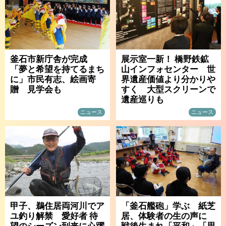
釜石市新庁舎が完成
展示室一新！ 橋野鉄鉱
「夢と希望を持てるまち
山インフォセンター 世
に」市民有志、絵画寄
界遺産価値より分かりや
贈 見学会も
すく 大型スクリーンで
遺産巡りも
ニュース
ニュース
甲子、鵜住居両河川でア
「釜石艦砲」学ぶ 紙芝
ユ釣り解禁 愛好者 待
居、体験者の生の声に