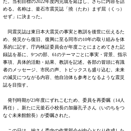
た。当初目標の2022年度内完成を延ばし、さらに内容を詰
める。名称は、釜石市震災誌「撓（たわ）まず屈（くっ）
せず」に決まった。
同震災誌は東日本大震災の事実と教訓を後世に伝えるた
め、発災から復旧、復興に至る同市の10年の取り組みを体
系的に記す。庁内検証委員会が年度ごとにまとめてきた記
録誌を基に、9つの部、61のテーマごとに事実・背景、指示
事項、具体的活動・結果、教訓を記述。各部の冒頭に有識
者のメッセージ、市民の声、トピックスも盛り込む。未来
の減災につながる内容、他自治体も参考となるような震災
誌を目指す。
発刊時期が23年度にずれこむため、委員を再委嘱（14人
再任）。新たに元釜石小校長の加藤孔子さん（いのちをつ
なぐ未来館館長）が委嘱された。
この日は、編さん委内の作業部会が中心となり作成した