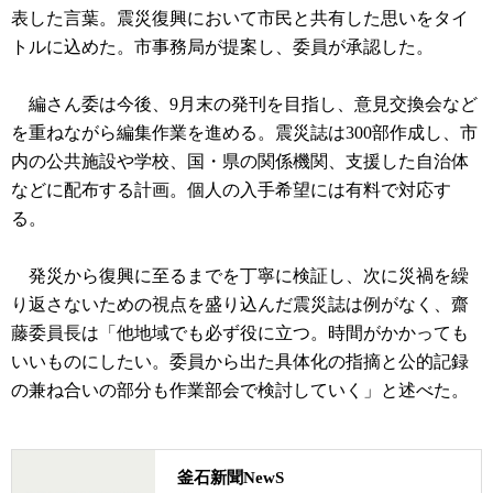
表した言葉。震災復興において市民と共有した思いをタイ
トルに込めた。市事務局が提案し、委員が承認した。
編さん委は今後、9月末の発刊を目指し、意見交換会など
を重ねながら編集作業を進める。震災誌は300部作成し、市
内の公共施設や学校、国・県の関係機関、支援した自治体
などに配布する計画。個人の入手希望には有料で対応す
る。
発災から復興に至るまでを丁寧に検証し、次に災禍を繰
り返さないための視点を盛り込んだ震災誌は例がなく、齋
藤委員長は「他地域でも必ず役に立つ。時間がかかっても
いいものにしたい。委員から出た具体化の指摘と公的記録
の兼ね合いの部分も作業部会で検討していく」と述べた。
釜石新聞NewS