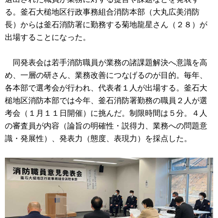
る。釜石大槌地区行政事務組合消防本部（大丸広美消防
長）からは釜石消防署に勤務する菊地龍星さん（２８）が
出場することになった。
同発表会は若手消防職員が業務の諸課題解決へ意識を高
め、一層の研さん、業務改善につなげるのが目的。毎年、
各本部で選考会が行われ、代表者１人が出場する。釜石大
槌地区消防本部では今年、釜石消防署勤務の職員２人が選
考会（１月１１日開催）に挑んだ。制限時間は５分。４人
の審査員が内容（論旨の明確性・説得力、業務への問題意
識・発展性）、発表力（態度、表現力）を採点した。