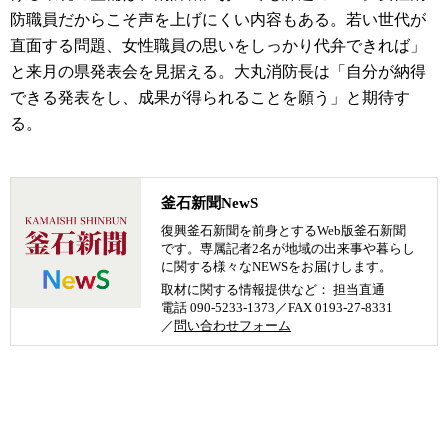
防職員だからこそ声を上げにくい内容もある。若い世代が
直面する問題、女性職員の思いをしっかり代弁できれば」
と来月の県発表会を見据える。大丸消防長は「自分が納得
できる発表をし、成果が得られることを願う」と期待す
る。
釜石新聞NewS
復興釜石新聞を前身とするWeb版釜石新聞
です。専属記者2名が地域の出来事や暮らし
に関する様々なNEWSをお届けします。
取材に関する情報提供など： 担当直通
電話 090-5233-1373／FAX 0193-27-8331
／
問い合わせフォーム