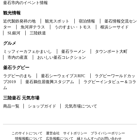
釜石市内のイベント情報
観光情報
近代製鉄発祥の地
観光スポット
宿泊情報
釜石情報交流セン
ター
魚河岸テラス
うのすまい・トモス
根浜シーサイド
SL銀河
三陸鉄道
グルメ
ミッフィーカフェかまいし
釜石ラーメン
タウンポート大町
市内の産直
おいしい釜石コレクション
釜石ラグビー
ラグビーのまち
釜石シーウェイブスRFC
ラグビーワールドカッ
プ2019
釜石鵜住居復興スタジアム
ラグビーインタビュー＆コラ
ム
三陸釜石 元気市場
商品一覧
ショップガイド
元気市場について
このサイトについて
運営会社
サイトポリシー
プライバシーポリシー
情報掲載について
広告掲載について
縁とらんすへのお問い合わせ