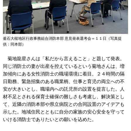
釜石大槌地区行政事務組合消防本部 意見発表選考会＝１１日（写真提
供：同本部）
菊地龍星さんは「私だから言えること」と題して発表。
同じ消防士の妻が出産を控えているという菊地さんは、増
加傾向にある女性消防士の職場環境に着目。２４時間の隔
日勤務、緊急招集のある職業柄、仕事と育児の両立への不
安が大きいとし、職場内への託児所の設置を提言した。人
材不足とされる保育士確保の難しさも考慮し、解決策とし
て、近隣の消防本部や県立病院との合同設置のアイデアも
示した。地域住民とともに自分の家族の安心安全を守って
いける消防士でありたいとの願いを込めた。