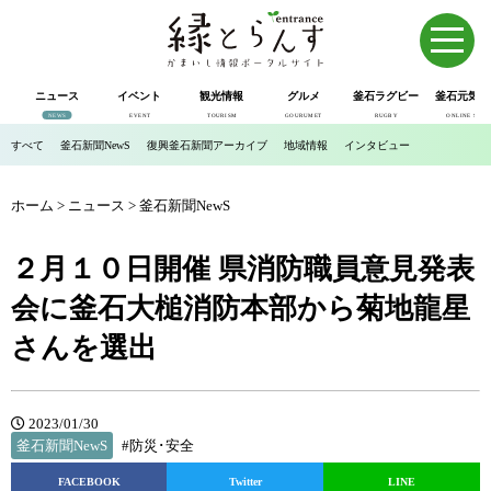
ニュース
イベント
観光情報
グルメ
釜石ラグビー
釜石元気市
NEWS
EVENT
TOURISM
GOURUMET
RUGBY
ONLINE SHOP
すべて
釜石新聞NewS
復興釜石新聞アーカイブ
地域情報
インタビュー
ホーム
>
ニュース
>
釜石新聞NewS
２月１０日開催 県消防職員意見発表
会に釜石大槌消防本部から菊地龍星
さんを選出
2023/01/30
釜石新聞NewS
#防災･安全
FACEBOOK
Twitter
LINE