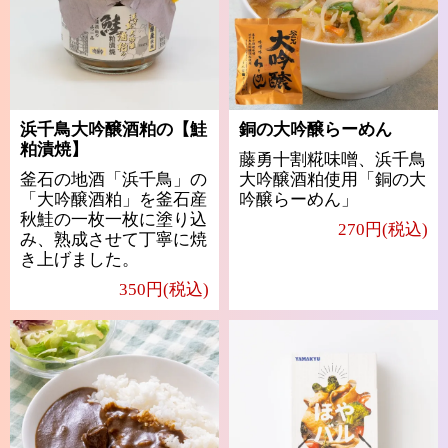
浜千鳥大吟醸酒粕の【鮭
銅の大吟醸らーめん
粕漬焼】
藤勇十割糀味噌、浜千鳥
釜石の地酒「浜千鳥」の
大吟醸酒粕使用「銅の大
「大吟醸酒粕」を釜石産
吟醸らーめん」
秋鮭の一枚一枚に塗り込
270円(税込)
み、熟成させて丁寧に焼
き上げました。
350円(税込)