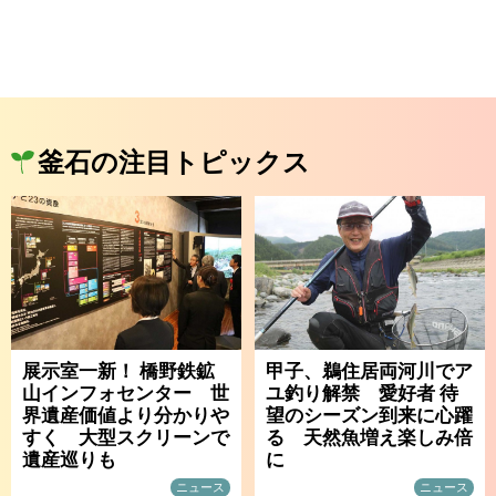
釜石の注目トピックス
展示室一新！ 橋野鉄鉱
甲子、鵜住居両河川でア
山インフォセンター 世
ユ釣り解禁 愛好者 待
界遺産価値より分かりや
望のシーズン到来に心躍
すく 大型スクリーンで
る 天然魚増え楽しみ倍
遺産巡りも
に
ニュース
ニュース