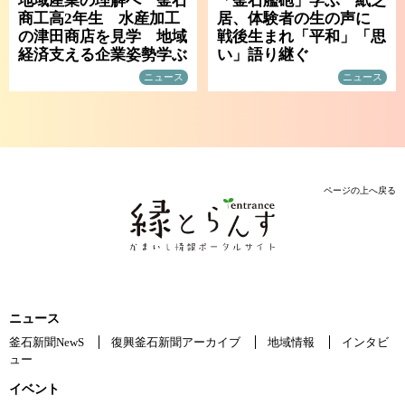
地域産業の理解へ 釜石
「釜石艦砲」学ぶ 紙芝
商工高2年生 水産加工
居、体験者の生の声に
の津田商店を見学 地域
戦後生まれ「平和」「思
経済支える企業姿勢学ぶ
い」語り継ぐ
ニュース
ニュース
ページの上へ戻る
ニュース
釜石新聞NewS
復興釜石新聞アーカイブ
地域情報
インタビ
ュー
イベント