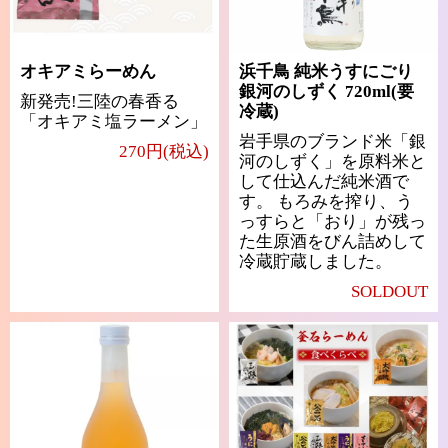
オキアミらーめん
浜千鳥 純米うすにごり
銀河のしずく 720ml(要
新発売!三陸の春香る
冷蔵)
「オキアミ塩ラーメン」
岩手県のブランド米「銀
270円(税込)
河のしずく」を原料米と
して仕込んだ純米酒で
す。 もろみを搾り、う
っすらと「おり」が残っ
た生原酒をびん詰めして
冷蔵貯蔵しました。
SOLDOUT