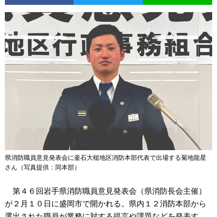
県消防職員意見発表会に釜石大槌地区消防本部代表で出場する菊地龍星
さん（写真提供：同本部）
第４６回岩手県消防職員意見発表会（県消防長会主催）
が２月１０日に盛岡市で開かれる。県内１２消防本部から
選出された職員が業務に対する提言や課題などを発表す