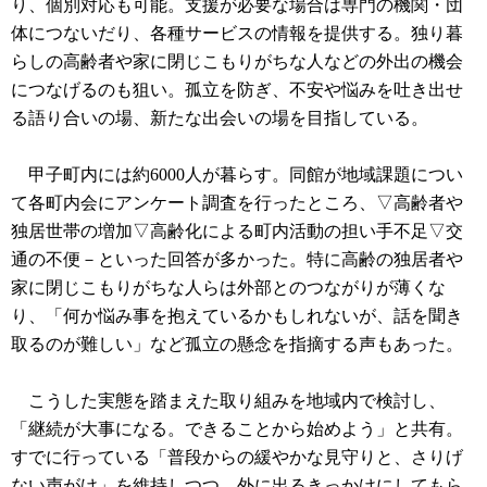
り、個別対応も可能。支援が必要な場合は専門の機関・団
体につないだり、各種サービスの情報を提供する。独り暮
らしの高齢者や家に閉じこもりがちな人などの外出の機会
につなげるのも狙い。孤立を防ぎ、不安や悩みを吐き出せ
る語り合いの場、新たな出会いの場を目指している。
甲子町内には約6000人が暮らす。同館が地域課題につい
て各町内会にアンケート調査を行ったところ、▽高齢者や
独居世帯の増加▽高齢化による町内活動の担い手不足▽交
通の不便－といった回答が多かった。特に高齢の独居者や
家に閉じこもりがちな人らは外部とのつながりが薄くな
り、「何か悩み事を抱えているかもしれないが、話を聞き
取るのが難しい」など孤立の懸念を指摘する声もあった。
こうした実態を踏まえた取り組みを地域内で検討し、
「継続が大事になる。できることから始めよう」と共有。
すでに行っている「普段からの緩やかな見守りと、さりげ
ない声がけ」を維持しつつ、外に出るきっかけにしてもら