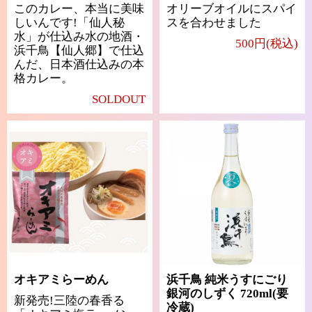
このカレー、本当に美味
オリーブオイルにスパイ
しいんです!「仙人秘
スを合わせました
水」が仕込み水の地酒・
500円(税込)
浜千鳥【仙人郷】で仕込
んだ、日本酒仕込みの本
格カレー。
SOLDOUT
オキアミらーめん
浜千鳥 純米うすにごり
銀河のしずく 720ml(要
新発売!三陸の春香る
冷蔵)