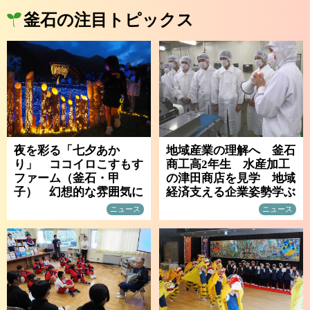
釜石の注目トピックス
夜を彩る「七夕あか
地域産業の理解へ 釜石
り」 ココイロこすもす
商工高2年生 水産加工
ファーム（釜石・甲
の津田商店を見学 地域
子） 幻想的な雰囲気に
経済支える企業姿勢学ぶ
ニュース
ニュース