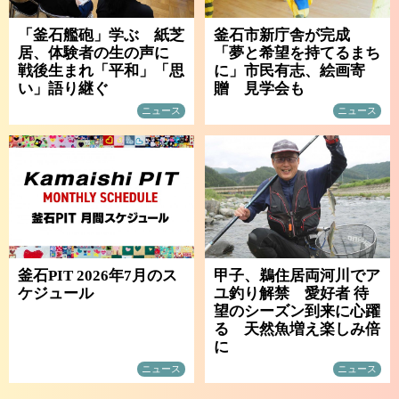
「釜石艦砲」学ぶ 紙芝
釜石市新庁舎が完成
居、体験者の生の声に
「夢と希望を持てるまち
戦後生まれ「平和」「思
に」市民有志、絵画寄
い」語り継ぐ
贈 見学会も
ニュース
ニュース
釜石PIT 2026年7月のス
甲子、鵜住居両河川でア
ケジュール
ユ釣り解禁 愛好者 待
望のシーズン到来に心躍
る 天然魚増え楽しみ倍
に
ニュース
ニュース