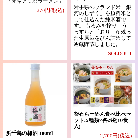
「オキアミ塩ラーメン」
岩手県のブランド米「銀
270円(税込)
河のしずく」を原料米と
して仕込んだ純米酒で
す。 もろみを搾り、う
っすらと「おり」が残っ
た生原酒をびん詰めして
冷蔵貯蔵しました。
SOLDOUT
釜石らーめん食べ比べセ
ット:5種類×各2袋(10食
入)
浜千鳥の梅酒 300ml
2,700円(税込)