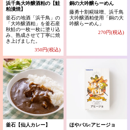
浜千鳥大吟醸酒粕の【鮭
銅の大吟醸らーめん
粕漬焼】
藤勇十割糀味噌、浜千鳥
釜石の地酒「浜千鳥」の
大吟醸酒粕使用「銅の大
「大吟醸酒粕」を釜石産
吟醸らーめん」
秋鮭の一枚一枚に塗り込
270円(税込)
み、熟成させて丁寧に焼
き上げました。
350円(税込)
釜石【仙人カレー】
ほやバル:アヒージョ