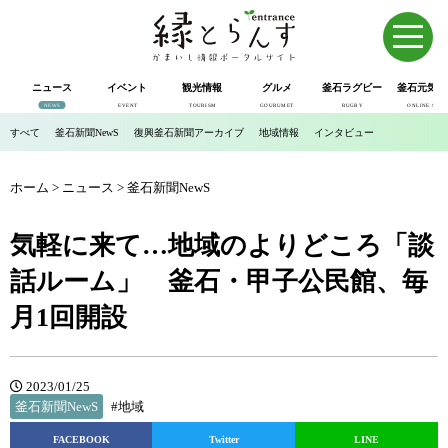
ニュース
イベント
観光情報
グルメ
釜石ラグビー
釜石元気市
NEWS
EVENT
TOURISM
GOURUMET
RUGBY
ONLINE SHOP
すべて
釜石新聞NewS
復興釜石新聞アーカイブ
地域情報
インタビュー
ホーム
>
ニュース
>
釜石新聞NewS
気軽に来て…地域のよりどころ「談
話ルーム」 釜石・甲子公民館、毎
月1回開設
2023/01/25
釜石新聞NewS
#地域
FACEBOOK
Twitter
LINE