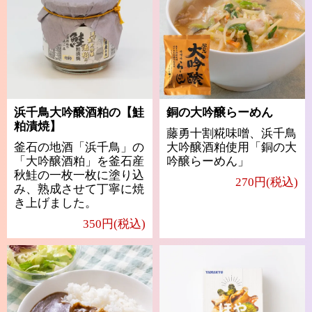
浜千鳥大吟醸酒粕の【鮭
銅の大吟醸らーめん
粕漬焼】
藤勇十割糀味噌、浜千鳥
釜石の地酒「浜千鳥」の
大吟醸酒粕使用「銅の大
「大吟醸酒粕」を釜石産
吟醸らーめん」
秋鮭の一枚一枚に塗り込
270円(税込)
み、熟成させて丁寧に焼
き上げました。
350円(税込)