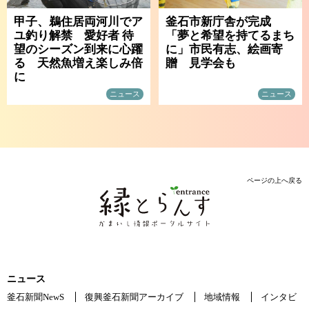
甲子、鵜住居両河川でア
釜石市新庁舎が完成
ユ釣り解禁 愛好者 待
「夢と希望を持てるまち
望のシーズン到来に心躍
に」市民有志、絵画寄
る 天然魚増え楽しみ倍
贈 見学会も
に
ニュース
ニュース
ページの上へ戻る
ニュース
釜石新聞NewS
復興釜石新聞アーカイブ
地域情報
インタビ