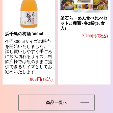
釜石らーめん食べ比べセ
ット:5種類×各2袋(10食
入)
浜千鳥の梅酒 300ml
2,700円(税込)
今回300mlサイズの販売
を開始いたしました。
試し買いしやすく手ごろ
に飲み切れるサイズ、料
飲店様では瓶のままご提
供できるサイズとしてお
勧めいたします。
803円(税込)
商品一覧へ