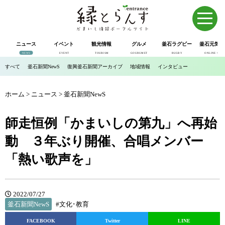
ニュース
イベント
観光情報
グルメ
釜石ラグビー
釜石元気市
NEWS
EVENT
TOURISM
GOURUMET
RUGBY
ONLINE SHOP
すべて
釜石新聞NewS
復興釜石新聞アーカイブ
地域情報
インタビュー
ホーム
>
ニュース
>
釜石新聞NewS
師走恒例「かまいしの第九」へ再始
動 ３年ぶり開催、合唱メンバー
「熱い歌声を」
2022/07/27
釜石新聞NewS
#文化･教育
FACEBOOK
Twitter
LINE