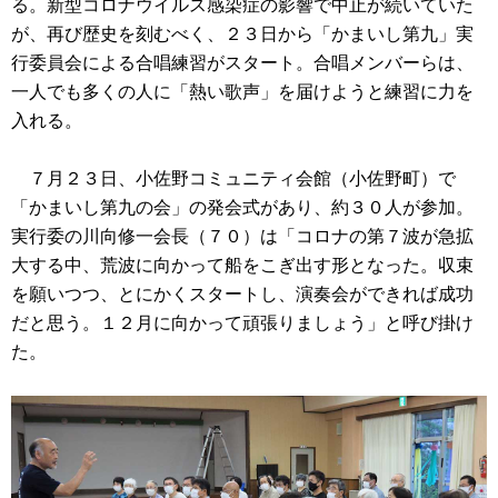
る。新型コロナウイルス感染症の影響で中止が続いていた
が、再び歴史を刻むべく、２３日から「かまいし第九」実
行委員会による合唱練習がスタート。合唱メンバーらは、
一人でも多くの人に「熱い歌声」を届けようと練習に力を
入れる。
７月２３日、小佐野コミュニティ会館（小佐野町）で
「かまいし第九の会」の発会式があり、約３０人が参加。
実行委の川向修一会長（７０）は「コロナの第７波が急拡
大する中、荒波に向かって船をこぎ出す形となった。収束
を願いつつ、とにかくスタートし、演奏会ができれば成功
だと思う。１２月に向かって頑張りましょう」と呼び掛け
た。