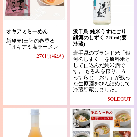
オキアミらーめん
浜千鳥 純米うすにごり
銀河のしずく 720ml(要
新発売!三陸の春香る
冷蔵)
「オキアミ塩ラーメン」
岩手県のブランド米「銀
270円(税込)
河のしずく」を原料米と
して仕込んだ純米酒で
す。 もろみを搾り、う
っすらと「おり」が残っ
た生原酒をびん詰めして
冷蔵貯蔵しました。
SOLDOUT