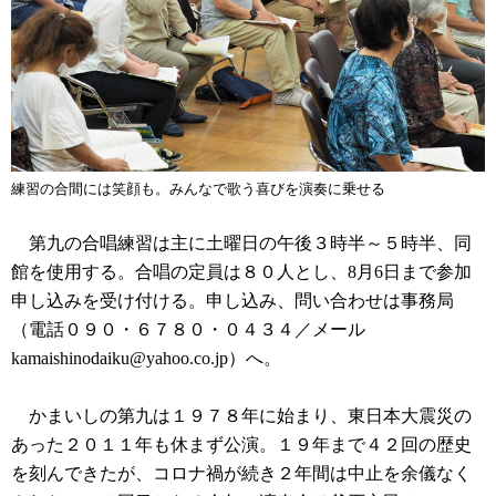
練習の合間には笑顔も。みんなで歌う喜びを演奏に乗せる
第九の合唱練習は主に土曜日の午後３時半～５時半、同
館を使用する。合唱の定員は８０人とし、8月6日まで参加
申し込みを受け付ける。申し込み、問い合わせは事務局
（電話０９０・６７８０・０４３４／メール
kamaishinodaiku@yahoo.co.jp）へ。
かまいしの第九は１９７８年に始まり、東日本大震災の
あった２０１１年も休まず公演。１９年まで４２回の歴史
を刻んできたが、コロナ禍が続き２年間は中止を余儀なく