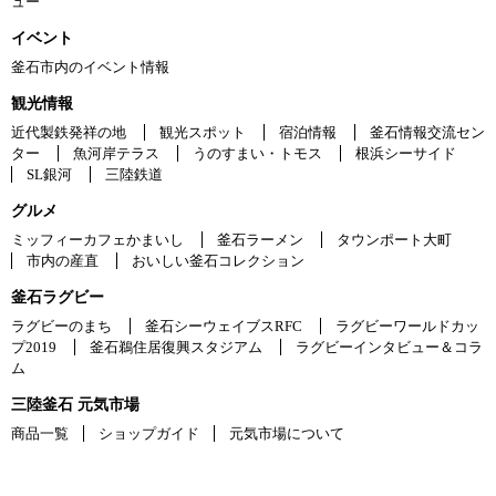
ュー
イベント
釜石市内のイベント情報
観光情報
近代製鉄発祥の地
観光スポット
宿泊情報
釜石情報交流セン
ター
魚河岸テラス
うのすまい・トモス
根浜シーサイド
SL銀河
三陸鉄道
グルメ
ミッフィーカフェかまいし
釜石ラーメン
タウンポート大町
市内の産直
おいしい釜石コレクション
釜石ラグビー
ラグビーのまち
釜石シーウェイブスRFC
ラグビーワールドカッ
プ2019
釜石鵜住居復興スタジアム
ラグビーインタビュー＆コラ
ム
三陸釜石 元気市場
商品一覧
ショップガイド
元気市場について