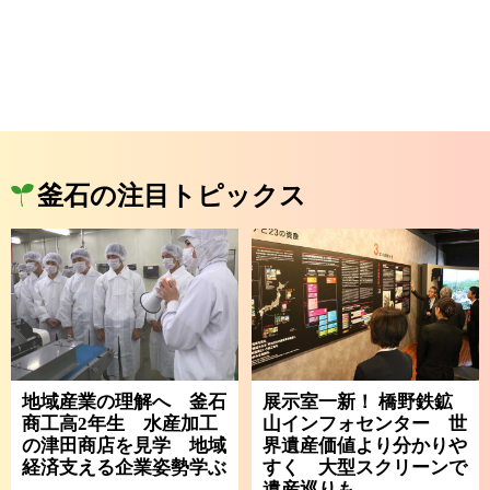
釜石の注目トピックス
地域産業の理解へ 釜石
展示室一新！ 橋野鉄鉱
商工高2年生 水産加工
山インフォセンター 世
の津田商店を見学 地域
界遺産価値より分かりや
経済支える企業姿勢学ぶ
すく 大型スクリーンで
遺産巡りも