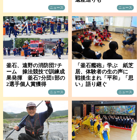
ニュース
ニュース
釜石、遠野の消防団7チ
「釜石艦砲」学ぶ 紙芝
ーム 操法競技で訓練成
居、体験者の生の声に
果発揮 釜石7分団1部の
戦後生まれ「平和」「思
2選手個人賞獲得
い」語り継ぐ
ニュース
ニュース