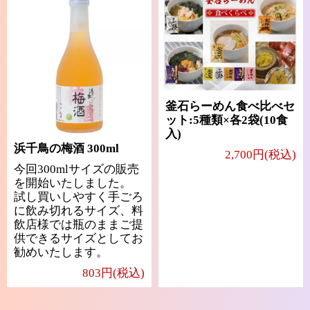
釜石らーめん食べ比べセ
ット:5種類×各2袋(10食
入)
浜千鳥の梅酒 300ml
2,700円(税込)
今回300mlサイズの販売
を開始いたしました。
試し買いしやすく手ごろ
に飲み切れるサイズ、料
飲店様では瓶のままご提
供できるサイズとしてお
勧めいたします。
803円(税込)