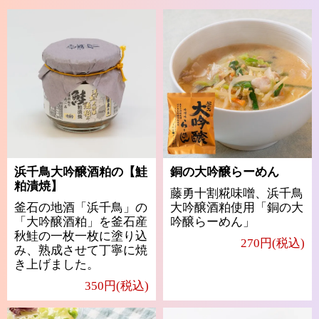
浜千鳥大吟醸酒粕の【鮭
銅の大吟醸らーめん
粕漬焼】
藤勇十割糀味噌、浜千鳥
釜石の地酒「浜千鳥」の
大吟醸酒粕使用「銅の大
「大吟醸酒粕」を釜石産
吟醸らーめん」
秋鮭の一枚一枚に塗り込
270円(税込)
み、熟成させて丁寧に焼
き上げました。
350円(税込)