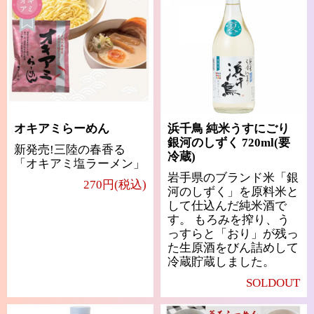
オキアミらーめん
浜千鳥 純米うすにごり
銀河のしずく 720ml(要
新発売!三陸の春香る
冷蔵)
「オキアミ塩ラーメン」
岩手県のブランド米「銀
270円(税込)
河のしずく」を原料米と
して仕込んだ純米酒で
す。 もろみを搾り、う
っすらと「おり」が残っ
た生原酒をびん詰めして
冷蔵貯蔵しました。
SOLDOUT