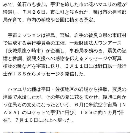
みで、釜石市も参加。宇宙を旅した市の花ハマユリの種が
帰還し、７月２６日、市に引き渡された。種は市の担当部
局が育て、市内の学校や公園に植える予定。
宇宙ミッションは福島、宮城、岩手の被災３県の市町村
で結成する実行委員会の主催。一般財団法人ワンアース
（茨城県龍ケ崎市）が企画し、事務局を務める。震災の記
憶と教訓、復興支援への感謝を伝えるメッセージや写真、
植物の種などを宇宙に送り、３月１１日には野口聡一飛行
士がＩＳＳからメッセージを発信した。
ハマユリの種は平田・佐須地区の岩場から採取。震災の
津波で水没したが、その年の夏に花を咲かせ、復興に向か
う住民らの支えになったという。６月に米航空宇宙局（Ｎ
ＡＳＡ）のロケットで宇宙に飛び、ＩＳＳに約１カ月“滞
在”。７月１０日に地上へ戻った。