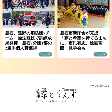
釜石、遠野の消防団7チ
釜石市新庁舎が完成
ーム 操法競技で訓練成
「夢と希望を持てるまち
果発揮 釜石7分団1部の
に」市民有志、絵画寄
2選手個人賞獲得
贈 見学会も
ニュース
ニュース
ページの上へ戻る