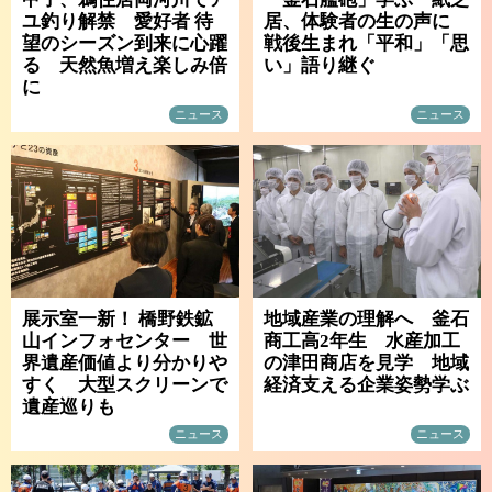
ユ釣り解禁 愛好者 待
居、体験者の生の声に
望のシーズン到来に心躍
戦後生まれ「平和」「思
る 天然魚増え楽しみ倍
い」語り継ぐ
に
ニュース
ニュース
展示室一新！ 橋野鉄鉱
地域産業の理解へ 釜石
山インフォセンター 世
商工高2年生 水産加工
界遺産価値より分かりや
の津田商店を見学 地域
すく 大型スクリーンで
経済支える企業姿勢学ぶ
遺産巡りも
ニュース
ニュース