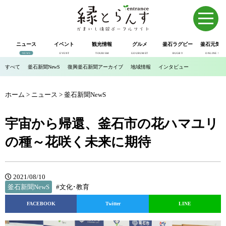
ニュース
イベント
観光情報
グルメ
釜石ラグビー
釜石元気市
NEWS
EVENT
TOURISM
GOURUMET
RUGBY
ONLINE SHOP
すべて
釜石新聞NewS
復興釜石新聞アーカイブ
地域情報
インタビュー
ホーム
>
ニュース
>
釜石新聞NewS
宇宙から帰還、釜石市の花ハマユリ
の種～花咲く未来に期待
2021/08/10
釜石新聞NewS
#文化･教育
FACEBOOK
Twitter
LINE