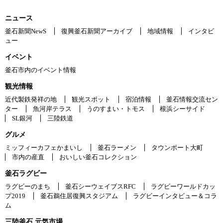
ニュース
釜石新聞NewS
復興釜石新聞アーカイブ
地域情報
インタビ
ュー
イベント
釜石市内のイベント情報
観光情報
近代製鉄発祥の地
観光スポット
宿泊情報
釜石情報交流セン
ター
魚河岸テラス
うのすまい・トモス
根浜シーサイド
SL銀河
三陸鉄道
グルメ
ミッフィーカフェかまいし
釜石ラーメン
タウンポート大町
市内の産直
おいしい釜石コレクション
釜石ラグビー
ラグビーのまち
釜石シーウェイブスRFC
ラグビーワールドカッ
プ2019
釜石鵜住居復興スタジアム
ラグビーインタビュー＆コラ
ム
三陸釜石 元気市場