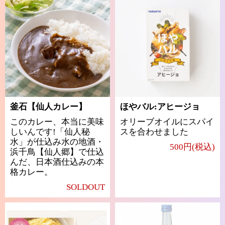
釜石【仙人カレー】
ほやバル:アヒージョ
このカレー、本当に美味
オリーブオイルにスパイ
しいんです!「仙人秘
スを合わせました
水」が仕込み水の地酒・
500円(税込)
浜千鳥【仙人郷】で仕込
んだ、日本酒仕込みの本
格カレー。
SOLDOUT