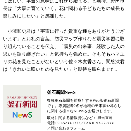
てほしい。本当の意味はこれから始まる」と期待。野田市
長は「大事に育てていく。花に関わる子どもたちの成長も
楽しみにしたい」と感謝した。
小澤和史君は「宇宙に行った貴重な種をありがとうござ
います」とお礼の言葉。防災マップ作りなど震災学習に取
り組んでいることを伝え、「震災の出来事、経験した人の
思いを語り継ぎたい」と気持ちを強めた。そもそもハマユ
リの花を見たことがないという佐々木友香さん、関悠汰君
は「きれいに咲いたのを見たい」と期待を膨らませた。
釜石新聞NewS
復興釜石新聞を前身とするWeb版釜石新聞
です。専属記者2名が地域の出来事や暮らし
に関する様々なNEWSをお届けします。
取材に関する情報提供など： 担当直通
電話 090-5233-1373／FAX 0193-27-8331
／
問い合わせフォーム