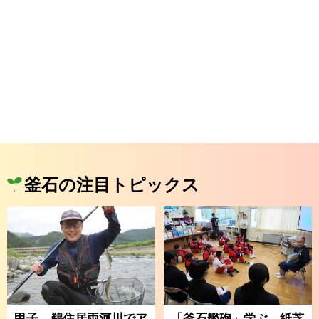
釜石の注目トピックス
甲子、鵜住居両河川でア
「釜石艦砲」学ぶ 紙芝