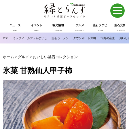
ニュース
イベント
観光情報
グルメ
釜石ラグビー
釜石元気市
NEWS
EVENT
TOURISM
GOURUMET
RUGBY
ONLINE SHOP
TOP
ミッフィーカフェかまいし
釜石ラーメン
タウンポート大町
市内の産直
おいし
ホーム
>
グルメ
>
おいしい釜石コレクション
氷菓 甘熟仙人甲子柿