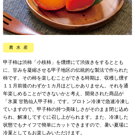
農水産
甲子柿は渋柿「小枝柿」を燻煙にて渋抜きをするととも
に、甘みを凝縮させる甲子地区の伝統的な製法で作られた
柿です。その柿を楽しむことができる時期は、収穫し燻す
１１月前後のわずか１カ月ほどしかありません。それを通
年楽しめることができないかと考え、開発された商品が
「氷菓 甘熟仙人甲子柿」です。プロトン冷凍で急速冷凍し
ていますので、甲子柿の持つ美味しさがそのまま閉じ込め
られ、解凍してすぐに召し上がられます。また、冷凍した
状態でもナイフで簡単にカットできますので、暑い夏場に
冷菓としてもお楽しみいただけます。