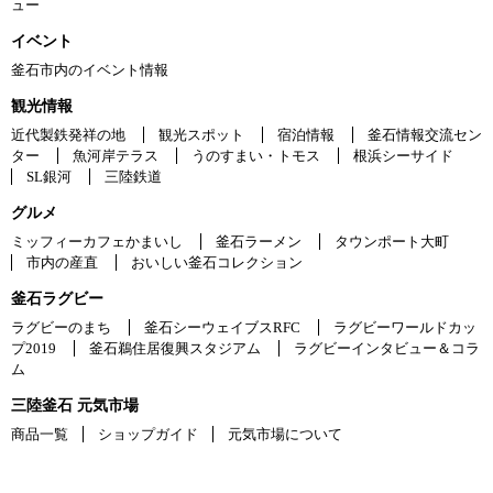
ュー
イベント
釜石市内のイベント情報
観光情報
近代製鉄発祥の地
観光スポット
宿泊情報
釜石情報交流セン
ター
魚河岸テラス
うのすまい・トモス
根浜シーサイド
SL銀河
三陸鉄道
グルメ
ミッフィーカフェかまいし
釜石ラーメン
タウンポート大町
市内の産直
おいしい釜石コレクション
釜石ラグビー
ラグビーのまち
釜石シーウェイブスRFC
ラグビーワールドカッ
プ2019
釜石鵜住居復興スタジアム
ラグビーインタビュー＆コラ
ム
三陸釜石 元気市場
商品一覧
ショップガイド
元気市場について