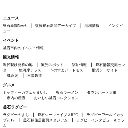
ニュース
釜石新聞NewS
復興釜石新聞アーカイブ
地域情報
インタビ
ュー
イベント
釜石市内のイベント情報
観光情報
近代製鉄発祥の地
観光スポット
宿泊情報
釜石情報交流セン
ター
魚河岸テラス
うのすまい・トモス
根浜シーサイド
SL銀河
三陸鉄道
グルメ
ミッフィーカフェかまいし
釜石ラーメン
タウンポート大町
市内の産直
おいしい釜石コレクション
釜石ラグビー
ラグビーのまち
釜石シーウェイブスRFC
ラグビーワールドカッ
プ2019
釜石鵜住居復興スタジアム
ラグビーインタビュー＆コラ
ム