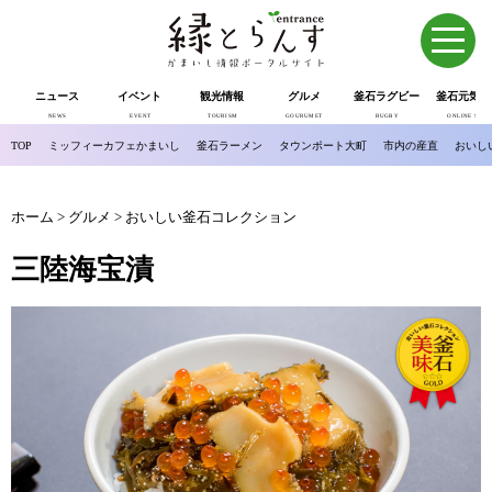
ニュース
イベント
観光情報
グルメ
釜石ラグビー
釜石元気市
NEWS
EVENT
TOURISM
GOURUMET
RUGBY
ONLINE SHOP
TOP
ミッフィーカフェかまいし
釜石ラーメン
タウンポート大町
市内の産直
おいし
ホーム
>
グルメ
>
おいしい釜石コレクション
三陸海宝漬