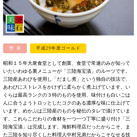
惣菜
平成29年度ゴールド
昭和１５年大衆食堂として創業、食堂で常連のみが知って
いたいわゆる裏メニューが「三陸海宝漬」のルーツです。
三陸産あわびを使用し「だまし煮」という独自の技法で、
あわびにストレスをかけずに柔らかく煮上げています。い
くらは最高ランクの３特のものを使用、味付けも白いごは
んに合うようトロッとしたコクのある濃厚な味に仕上げて
います。めかぶは三陸産のものを秘伝のタレで漬けていま
す。これらこだわりの食材を一つ一つ丁寧に盛り付け「三
陸海宝漬」は完成します。海鮮料理店だったからこそ、ま
た三陸を知り尽くした料理人中村兄弟だからこそなせる技