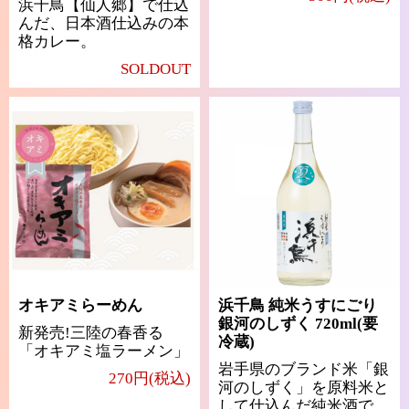
浜千鳥【仙人郷】で仕込
んだ、日本酒仕込みの本
格カレー。
SOLDOUT
オキアミらーめん
浜千鳥 純米うすにごり
銀河のしずく 720ml(要
新発売!三陸の春香る
冷蔵)
「オキアミ塩ラーメン」
岩手県のブランド米「銀
270円(税込)
河のしずく」を原料米と
して仕込んだ純米酒で