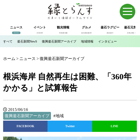
ニュース
イベント
観光情報
グルメ
釜石ラグビー
釜石元気市
NEWS
EVENT
TOURISM
GOURUMET
RUGBY
ONLINE SHOP
すべて
釜石新聞NewS
復興釜石新聞アーカイブ
地域情報
インタビュー
ホーム
>
ニュース
>
復興釜石新聞アーカイブ
根浜海岸 自然再生は困難、「360年
かかる」と試算報告
2015/06/16
復興釜石新聞アーカイブ
#地域
FACEBOOK
Twitter
LINE