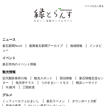
ページの上へ戻る
ニュース
釜石新聞NewS
復興釜石新聞アーカイブ
地域情報
インタビ
ュー
イベント
釜石市内のイベント情報
観光情報
近代製鉄発祥の地
観光スポット
宿泊情報
釜石情報交流セン
ター
魚河岸テラス
うのすまい・トモス
根浜シーサイド
SL銀河
三陸鉄道
グルメ
ミッフィーカフェかまいし
釜石ラーメン
タウンポート大町
市内の産直
おいしい釜石コレクション