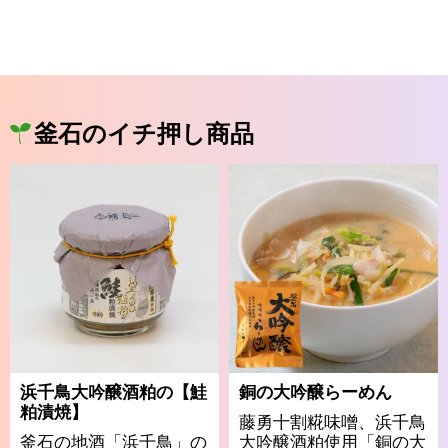
釜石のイチ押し商品
浜千鳥大吟醸酒粕の【鮭
銅の大吟醸らーめん
粕漬焼】
藤勇十割糀味噌、浜千鳥
釜石の地酒「浜千鳥」の
大吟醸酒粕使用「銅の大