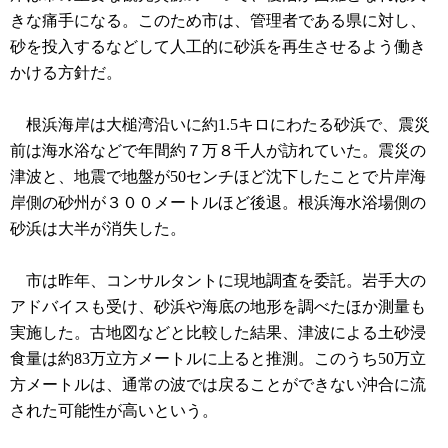
きな痛手になる。このため市は、管理者である県に対し、
砂を投入するなどして人工的に砂浜を再生させるよう働き
かける方針だ。
根浜海岸は大槌湾沿いに約1.5キロにわたる砂浜で、震災
前は海水浴などで年間約７万８千人が訪れていた。震災の
津波と、地震で地盤が50センチほど沈下したことで片岸海
岸側の砂州が３００メートルほど後退。根浜海水浴場側の
砂浜は大半が消失した。
市は昨年、コンサルタントに現地調査を委託。岩手大の
アドバイスも受け、砂浜や海底の地形を調べたほか測量も
実施した。古地図などと比較した結果、津波による土砂浸
食量は約83万立方メートルに上ると推測。このうち50万立
方メートルは、通常の波では戻ることができない沖合に流
された可能性が高いという。