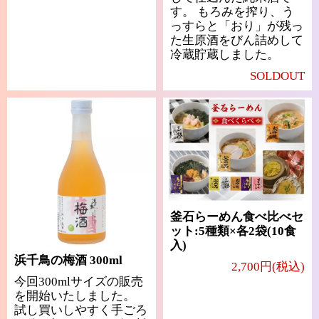
す。 もろみを搾り、う
っすらと「おり」が残っ
た生原酒をびん詰めして
冷蔵貯蔵しました。
SOLDOUT
釜石らーめん食べ比べセ
ット:5種類×各2袋(10食
入)
浜千鳥の梅酒 300ml
2,700円(税込)
今回300mlサイズの販売
を開始いたしました。
試し買いしやすく手ごろ