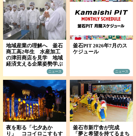
地域産業の理解へ 釜石
釜石PIT 2026年7月のス
商工高2年生 水産加工
ケジュール
の津田商店を見学 地域
経済支える企業姿勢学ぶ
ニュース
ニュース
夜を彩る「七夕あか
釜石市新庁舎が完成
り」 ココイロこすもす
「夢と希望を持てるまち