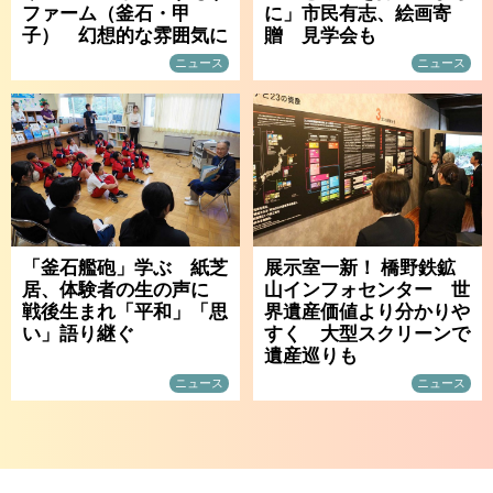
ファーム（釜石・甲
に」市民有志、絵画寄
子） 幻想的な雰囲気に
贈 見学会も
ニュース
ニュース
「釜石艦砲」学ぶ 紙芝
展示室一新！ 橋野鉄鉱
居、体験者の生の声に
山インフォセンター 世
戦後生まれ「平和」「思
界遺産価値より分かりや
い」語り継ぐ
すく 大型スクリーンで
遺産巡りも
ニュース
ニュース