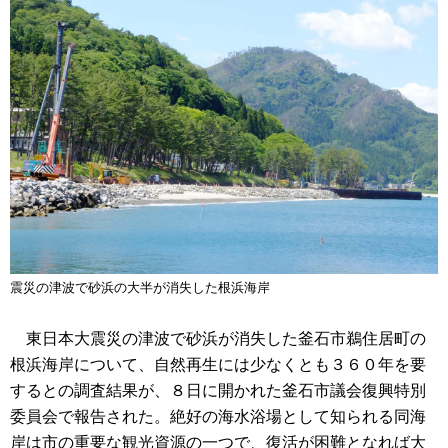
震災の津波で砂浜の大半が消失した根浜海岸
東日本大震災の津波で砂浜が消失した釜石市鵜住居町の
根浜海岸について、自然再生には少なくとも３６０年を要
するとの調査結果が、８日に開かれた釜石市議会復興特別
委員会で報告された。絶好の海水浴場として知られる同海
岸は市の重要な観光資源の一つで、復活が困難となれば大