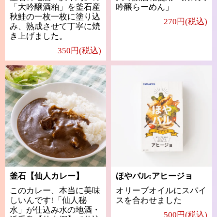
「大吟醸酒粕」を釜石産
吟醸らーめん」
秋鮭の一枚一枚に塗り込
270円(税込)
み、熟成させて丁寧に焼
き上げました。
350円(税込)
釜石【仙人カレー】
ほやバル:アヒージョ
このカレー、本当に美味
オリーブオイルにスパイ
しいんです!「仙人秘
スを合わせました
水」が仕込み水の地酒・
500円(税込)