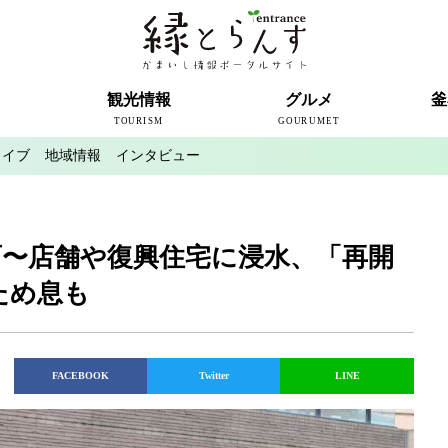
ト
観光情報
グルメ
釜
TOURISM
GOURUMET
カイブ
地域情報
インタビュー
近代製鉄発祥の地
観光スポット
宿泊情報
釜石情報交流センター
魚河岸テラス
うのすまい・トモス
根浜シーサイド
SL銀河
三陸鉄道
ミッフィーカフェかまいし
釜石ラーメン
タウンポート大町
市内の産直
おいしい釜石コレクション
ラグビー
釜石シー
ラグビーワ
スタジア
インタビ
雨〜店舗や復興住宅に浸水、「再開
ため息も
FACEBOOK
Twitter
LINE