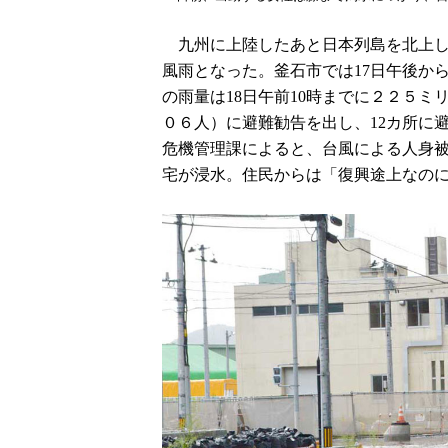
九州に上陸したあと日本列島を北上した
風雨となった。釜石市では17日午後か
の雨量は18日午前10時までに２２５
０６人）に避難勧告を出し、12カ所に
危機管理課によると、台風による人身
宅が浸水。住民からは「復興途上なの