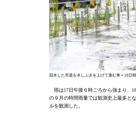
冠水した市道を水しぶきを上げて進む車＝18日
雨は17日午後６時ごろから強まり、18
の９月の時間雨量では観測史上最多となっ
ルを観測した。