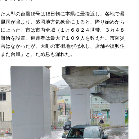
大型の台風18号は18日朝に本県に最接近し、各地で暴
ら風雨が強まり、盛岡地方気象台によると、降り始めから
ミリに上った。市は市内全域（１万６８２４世帯、３万４８
避難所を設置。避難者は最大で１０９人を数えた。市防災
被害はなかったが、大町の市街地が冠水し、店舗や復興住
にまた台風」と、ため息も漏れた。