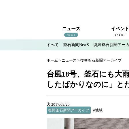
ニュース
イベン
NEWS
EVENT
すべて
釜石新聞NewS
復興釜石新聞アー
すべて
釜石新聞NewS
復興釜石新聞アーカイブ
地域情報
インタビュー
釜石のイベント情報
ホーム
>
ニュース
>
復興釜石新聞アーカイブ
台風18号、釜石にも大
したばかりなのに」と
2017/09/25
復興釜石新聞アーカイブ
#地域