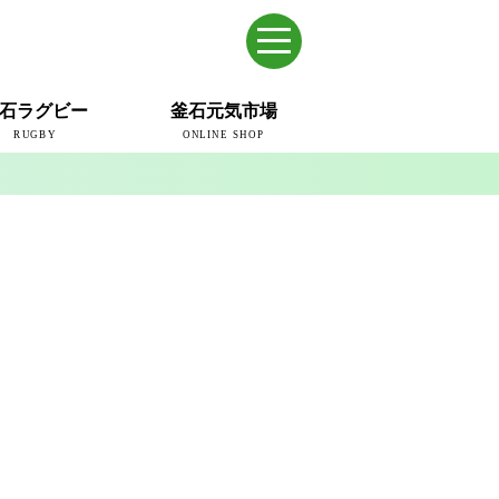
石ラグビー
釜石元気市場
RUGBY
ONLINE SHOP
のまち
ウェイブスRFC
ールドカップ2019
ム
ュー＆コラム