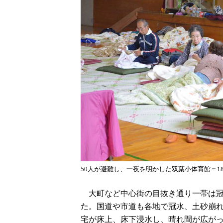
50人が避難し、一夜を明かした双葉小体育館＝1
大町など中心街の目抜き通り一帯は冠
た。国道や市道も各地で冠水、土砂崩
宅が床上、床下浸水し、晴れ間が広が