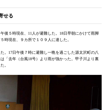
寄せる
午後５時現在、11人が避難した。18日早朝にかけて雨脚
前５時現在、９カ所で１０９人に達した。
た。17日午後７時に避難し一晩を過ごした源太沢町の八
）は「去年（台風18号）より雨が強かった。甲子川より裏
した。