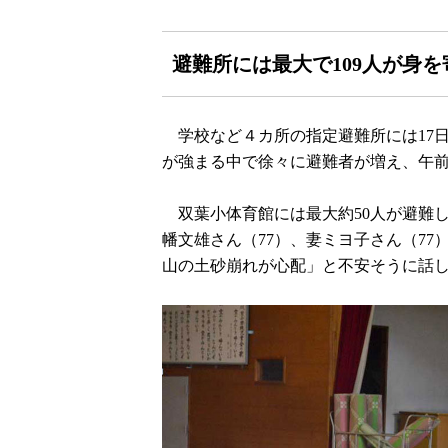
避難所には最大で109人が身を
学校など４カ所の指定避難所には17日
が強まる中で徐々に避難者が増え、午
双葉小体育館には最大約50人が避難し
幡文雄さん（77）、妻ミヨ子さん（77
山の土砂崩れが心配」と不安そうに話