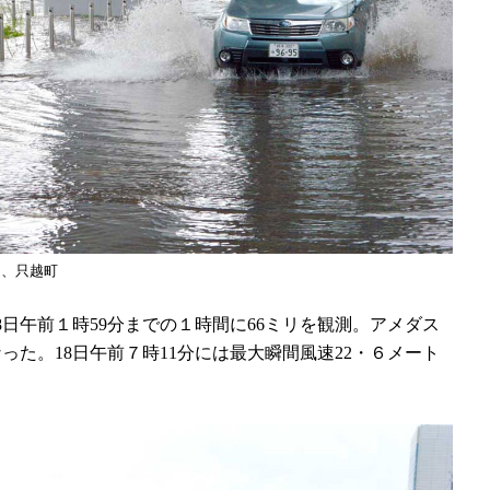
朝、只越町
日午前１時59分までの１時間に66ミリを観測。アメダス
た。18日午前７時11分には最大瞬間風速22・６メート