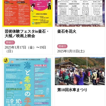
釜石冬花火
芸術体験フェスタin釜石・
大槌／映画上映会
開催日
開催日
2025年1月17日（金）〜19日
（日）
2025年1月11日(土)
第18回水車まつり