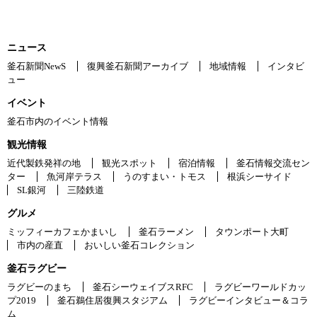
ニュース
釜石新聞NewS
復興釜石新聞アーカイブ
地域情報
インタビ
ュー
イベント
釜石市内のイベント情報
観光情報
近代製鉄発祥の地
観光スポット
宿泊情報
釜石情報交流セン
ター
魚河岸テラス
うのすまい・トモス
根浜シーサイド
SL銀河
三陸鉄道
グルメ
ミッフィーカフェかまいし
釜石ラーメン
タウンポート大町
市内の産直
おいしい釜石コレクション
釜石ラグビー
ラグビーのまち
釜石シーウェイブスRFC
ラグビーワールドカッ
プ2019
釜石鵜住居復興スタジアム
ラグビーインタビュー＆コラ
ム