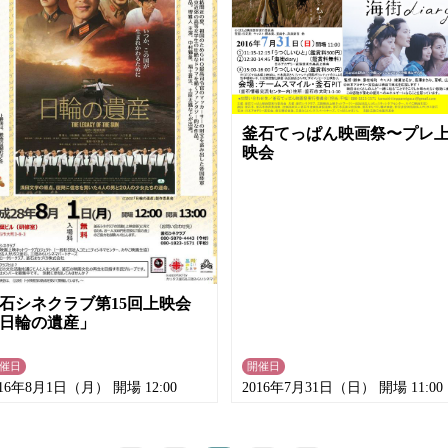
釜石てっぱん映画祭〜プレ
映会
石シネクラブ第15回上映会
日輪の遺産」
催日
開催日
016年8月1日（月） 開場 12:00
2016年7月31日（日） 開場 11:00