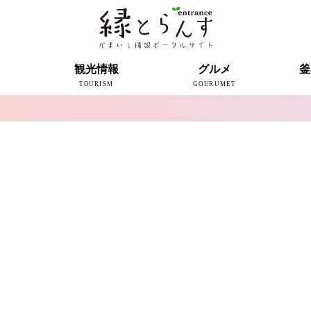
ト
観光情報
グルメ
釜
TOURISM
GOURUMET
近代製鉄発祥の地
観光スポット
宿泊情報
釜石情報交流センター
魚河岸テラス
うのすまい・トモス
根浜シーサイド
SL銀河
三陸鉄道
ミッフィーカフェかまいし
釜石ラーメン
タウンポート大町
市内の産直
おいしい釜石コレクション
ラグビー
釜石シー
ラグビーワ
スタジア
インタビ