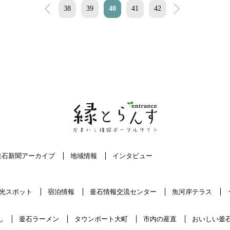
<
38
39
40
41
42
>
釜石新聞アーカイブ
地域情報
インタビュー
光スポット
宿泊情報
釜石情報交流センター
魚河岸テラス
し
釜石ラーメン
タウンポート大町
市内の産直
おいしい釜