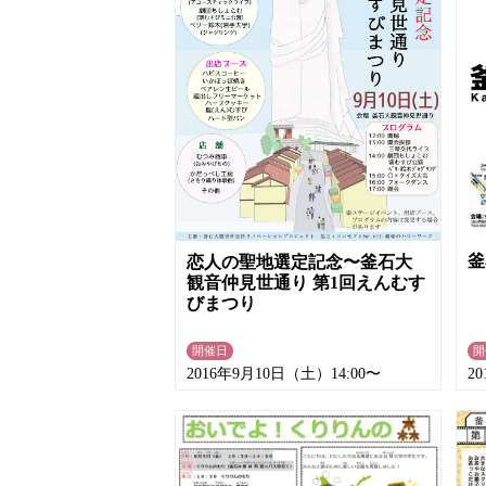
釜
恋人の聖地選定記念〜釜石大
観音仲見世通り 第1回えんむす
びまつり
開催日
開
2016年9月10日（土）14:00〜
2