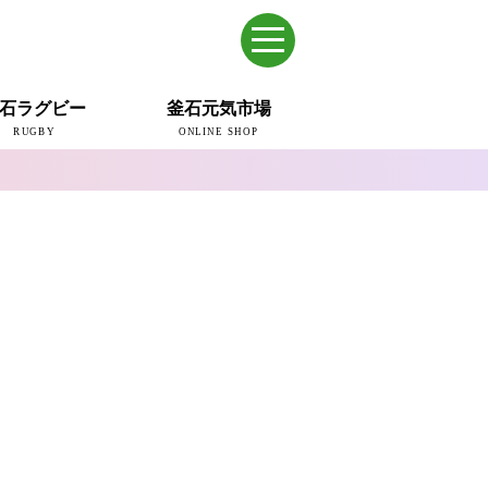
石ラグビー
釜石元気市場
RUGBY
ONLINE SHOP
のまち
ウェイブスRFC
ールドカップ2019
ム
ュー＆コラム