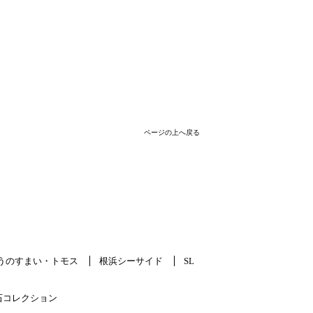
ページの上へ戻る
うのすまい・トモス
根浜シーサイド
SL
石コレクション